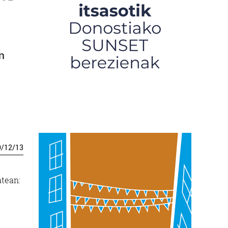
n
0
/
12
/
13
atean: