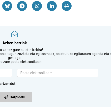
Azken berriak
 zaitez gure buletin irekira!
txan ditugun zozketa eta egitasmoak, asteburuko egitarauen agenda eta 
gehiago!
ro zure posta elektronikoan.
artzen dut.
Harpidetu