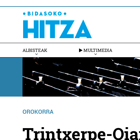
ALBISTEAK
MULTIMEDIA
OROKORRA
Trintxerpe-Oia