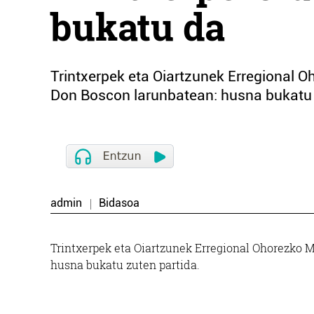
bukatu da
Trintxerpek eta Oiartzunek Erregional 
Don Boscon larunbatean: husna bukatu 
admin
Bidasoa
Trintxerpek eta Oiartzunek Erregional Ohorezko 
husna bukatu zuten partida.