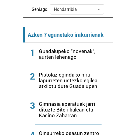
Gehiago:
Hondarribia
Azken 7 egunetako irakurrienak
1
Guadalupeko "novenak",
aurten lehenago
2
Pistolaz egindako hiru
lapurreten ustezko egilea
atxilotu dute Guadalupen
3
Gimnasia aparatuak jarri
dituzte Biteri kalean eta
Kasino Zaharran
4
Oinaurreko osasun zentro