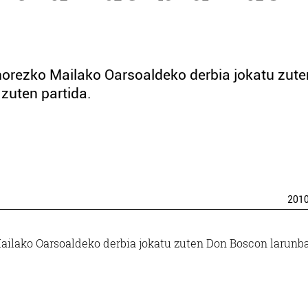
Ohorezko Mailako Oarsoaldeko derbia jokatu zute
zuten partida.
201
Mailako Oarsoaldeko derbia jokatu zuten Don Boscon larunb