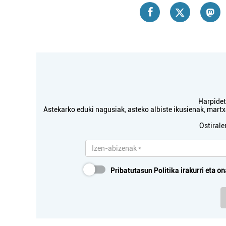
Harpidetu
Astekarko eduki nagusiak, asteko albiste ikusienak, mar
Ostirale
Pribatutasun Politika
irakurri eta on