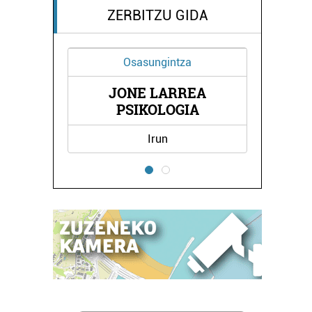
ZERBITZU GIDA
Osasungintza
JONE LARREA
NDA
BE
PSIKOLOGIA
Irun