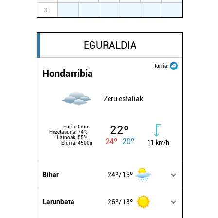
31
1
2
3
4
5
6
EGURALDIA
Iturria:
Hondarribia
Zeru estaliak
22º
Euria:
0mm
Hezetasuna:
74%
Lainoak:
55%
24º
20º
11 km/h
Elurra:
4500m
Bihar
24º
16º
Larunbata
26º
18º