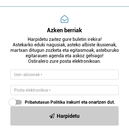
Azken berriak
Harpidetu zaitez gure buletin irekira!
Astekarko eduki nagusiak, asteko albiste ikusienak,
martxan ditugun zozketa eta egitasmoak, asteburuko
egitarauen agenda eta askoz gehiago!
Ostiralero zure posta elektronikoan.
Pribatutasun Politika
irakurri eta onartzen dut.
Harpidetu