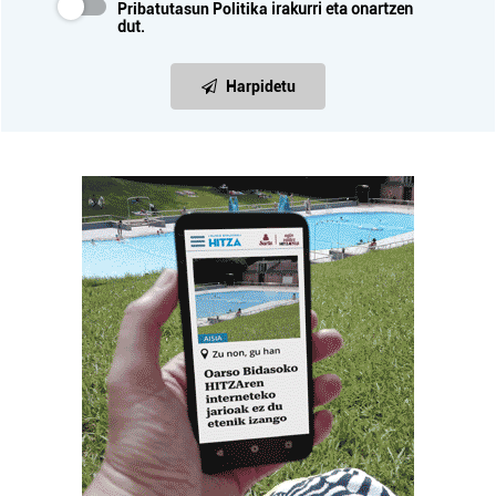
Pribatutasun Politika
irakurri eta onartzen
dut.
Harpidetu