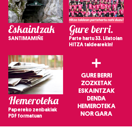
Eskaintzak
Gure berri.
SANTIMAMIÑE
Parte hartu 33. Lilatoian
HITZA taldearekin!
+
GURE BERRI
ZOZKETAK
ESKAINTZAK
Hemeroteka
DENDA
HEMEROTEKA
Papereko zenbakiak
NOR GARA
PDF formatuan