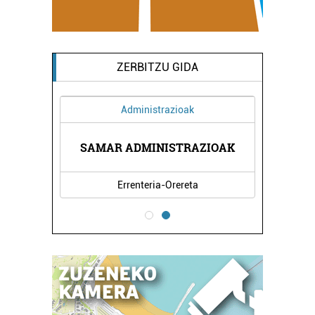
ZERBITZU GIDA
Administrazioak
I
SAMAR ADMINISTRAZIOAK
Errenteria-Orereta