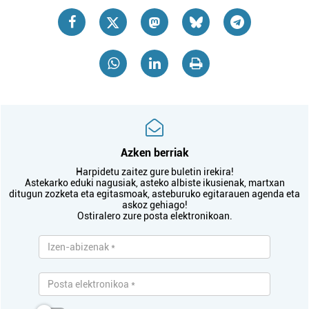
Azken berriak
Harpidetu zaitez gure buletin irekira!
Astekarko eduki nagusiak, asteko albiste ikusienak, martxan
ditugun zozketa eta egitasmoak, asteburuko egitarauen agenda eta
askoz gehiago!
Ostiralero zure posta elektronikoan.