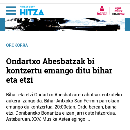
Sartu
OROKORRA
Ondartxo Abesbatzak bi
kontzertu emango ditu bihar
eta etzi
Bihar eta etzi Ondartxo Abesbatzaren ahotsak entzuteko
aukera izango da. Bihar Antxoko San Fermin parrokian
emango du kontzertua, 20:00etan. Ordu berean, baina
etzi, Donibaneko Bonantza elizan jarri dute hitzordua.
Asteburuan, XXV. Musika Astea egingo ...