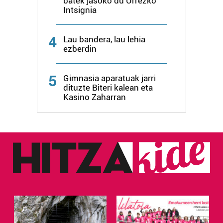
batek jasoko du Urrezko
Intsignia
4
Lau bandera, lau lehia
ezberdin
5
Gimnasia aparatuak jarri
dituzte Biteri kalean eta
Kasino Zaharran