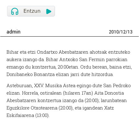
admin
2010
/
12
/
13
Bihar eta etzi Ondartxo Abesbatzaren ahotsak entzuteko
aukera izango da. Bihar Antxoko San Fermin parrokian
emango du kontzertua, 20:00etan. Ordu berean, baina etzi,
Donibaneko Bonantza elizan jarri dute hitzordua.
Asteburuan, XXV. Musika Astea egingo dute San Pedroko
elizan. Horrela, ostiralean (hilaren 17an) Aita Donostia
Abesbatzaren kontzertua izango da (20:00); larunbatean
Eguzkilore Otxotearena (20:00), eta igandean Xatz
Eskifaiarena (13:00).