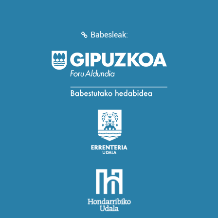
Babesleak: