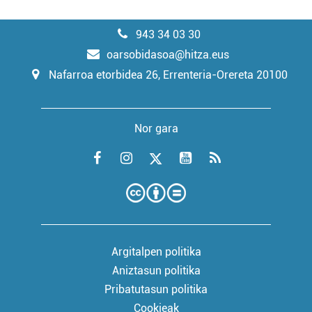
943 34 03 30
oarsobidasoa@hitza.eus
Nafarroa etorbidea 26, Errenteria-Orereta 20100
Nor gara
Argitalpen politika
Aniztasun politika
Pribatutasun politika
Cookieak