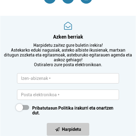
Azken berriak
Harpidetu zaitez gure buletin irekira!
Astekarko eduki nagusiak, asteko albiste ikusienak, martxan
ditugun zozketa eta egitasmoak, asteburuko egitarauen agenda eta
askoz gehiago!
Ostiralero zure posta elektronikoan.
Pribatutasun Politika
irakurri eta onartzen
dut.
Harpidetu