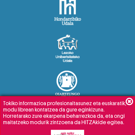
Tokiko informazioa profesionaltasunez eta euskaratik,
modu librean kontatzea da gure eginkizuna.
Horretarako zure ekarpena beharrezkoa da, eta ongi
maitatzeko modurik zintzoena da HITZAkide egitea.