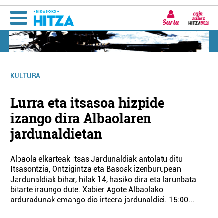
Sartu
KULTURA
Lurra eta itsasoa hizpide
izango dira Albaolaren
jardunaldietan
Albaola elkarteak Itsas Jardunaldiak antolatu ditu
Itsasontzia, Ontzigintza eta Basoak izenburupean.
Jardunaldiak bihar, hilak 14, hasiko dira eta larunbata
bitarte iraungo dute. Xabier Agote Albaolako
arduradunak emango dio irteera jardunaldiei. 15:00...