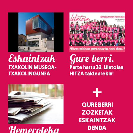
Eskaintzak
Gure berri.
TXAKOLIN MUSEOA-
Parte hartu 33. Lilatoian
TXAKOLINGUNEA
HITZA taldearekin!
+
GURE BERRI
ZOZKETAK
ESKAINTZAK
Hemeroteka
DENDA