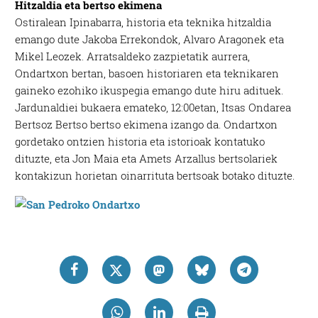
Hitzaldia eta bertso ekimena
Ostiralean Ipinabarra, historia eta teknika hitzaldia
emango dute Jakoba Errekondok, Alvaro Aragonek eta
Mikel Leozek. Arratsaldeko zazpietatik aurrera,
Ondartxon bertan, basoen historiaren eta teknikaren
gaineko ezohiko ikuspegia emango dute hiru adituek.
Jardunaldiei bukaera emateko, 12:00etan, Itsas Ondarea
Bertsoz Bertso bertso ekimena izango da. Ondartxon
gordetako ontzien historia eta istorioak kontatuko
dituzte, eta Jon Maia eta Amets Arzallus bertsolariek
kontakizun horietan oinarrituta bertsoak botako dituzte.