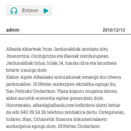
admin
2010
/
12
/
13
Albaola elkarteak Itsas Jardunaldiak antolatu ditu
Itsasontzia, Ontzigintza eta Basoak
izenburupean.
Jardunaldiak bihar, hilak 14, hasiko dira eta larunbata
bitarte iraungo dute.
Xabier Agote Albaolako arduradunak emango dio irteera
jardunaldiei. 15:00etan aurkezpen ekitaldia egingo du,
San Pedroko Ondartxon. Plaza kopuru mugatua denez,
aldez aurretik erreserba egitea gomendatu dute.
Horretarako,
albaola@albaola.com
helbidera idatzi behar
da edo 943 39 24 26 telefono zenbakira deitu. Ostegunean,
hilaren 16an, Oihanetik Itsasora dokumentalaren
aurkezpena egingo dute, 19:00etan Ondartxon.