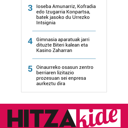
irakurri
3
Ioseba Amunarriz, Kofradia
edo Izugarria Konpartsa,
batek jasoko du Urrezko
Intsignia
4
Gimnasia aparatuak jarri
dituzte Biteri kalean eta
Kasino Zaharran
5
Oinaurreko osasun zentro
berriaren lizitazio
prozesuan sei enpresa
aurkeztu dira