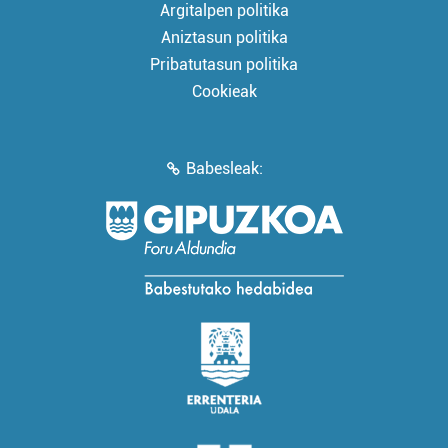
Argitalpen politika
Aniztasun politika
Pribatutasun politika
Cookieak
Babesleak: