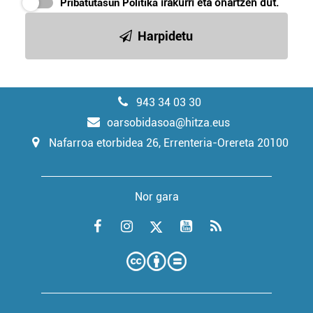
Pribatutasun Politika
irakurri eta onartzen dut.
Harpidetu
943 34 03 30
oarsobidasoa@hitza.eus
Nafarroa etorbidea 26, Errenteria-Orereta 20100
Nor gara