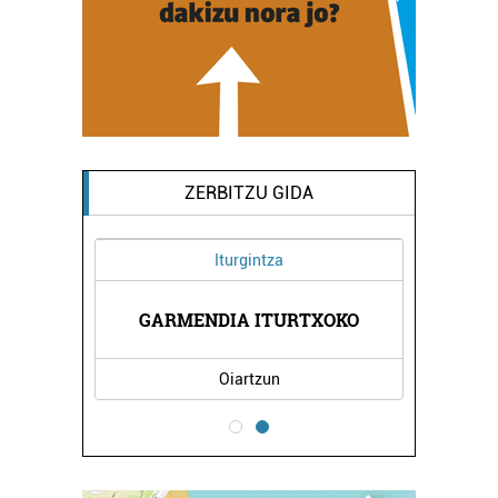
ZERBITZU GIDA
Iturgintza
TETXEA
GARMENDIA ITURTXOKO
CRIST
Oiartzun