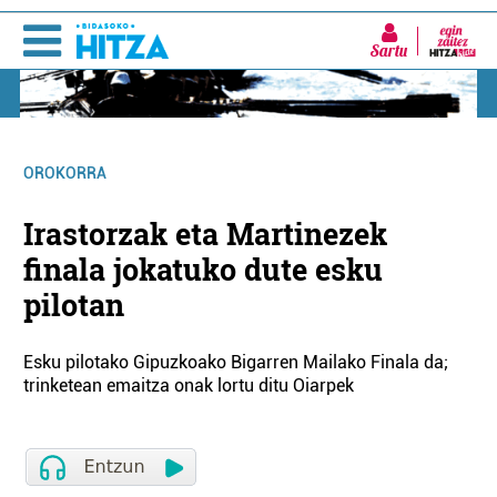
Sartu
OROKORRA
Irastorzak eta Martinezek
finala jokatuko dute esku
pilotan
Esku pilotako Gipuzkoako Bigarren Mailako Finala da;
trinketean emaitza onak lortu ditu Oiarpek