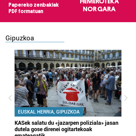
HEMEROTEKA
Papereko zenbakiak
NOR GARA
PDF formatuan
Gipuzkoa
EUSKAL HERRIA, GIPUZKOA
KASek salatu du «jazarpen poliziala» jasan
Pa
dutela gose direnei ogitartekoak
da
emateagatik
«s