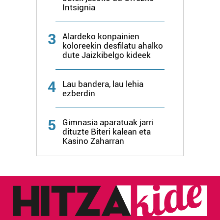
Intsignia
irakurri
3
Alardeko konpainien
koloreekin desfilatu ahalko
dute Jaizkibelgo kideek
4
Lau bandera, lau lehia
ezberdin
5
Gimnasia aparatuak jarri
dituzte Biteri kalean eta
Kasino Zaharran