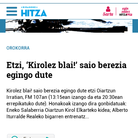
Sartu
OROKORRA
Etzi, ‘Kirolez blai!’ saio berezia
egingo dute
Kirolez blai! saio berezia egingo dute etzi Oiartzun
Irratian, FM 107an (13:15ean izango da eta 20:30ean
errepikatuko dute). Honakoak izango dira gonbidatuak:
Eneko Salaberria Oiartzun Kirol Elkarteko kidea; Alberto
Iturralde Realeko bigarren entrenatz...