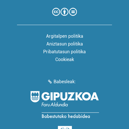
Argitalpen politika
Aniztasun politika
Pribatutasun politika
Cookieak
Babesleak: