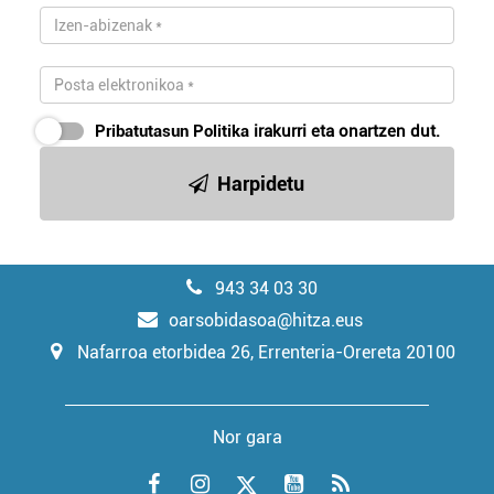
Pribatutasun Politika
irakurri eta onartzen dut.
Harpidetu
943 34 03 30
oarsobidasoa@hitza.eus
Nafarroa etorbidea 26, Errenteria-Orereta 20100
Nor gara