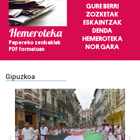
GURE BERRI
ZOZKETAK
ESKAINTZAK
Hemeroteka
DENDA
HEMEROTEKA
Papereko zenbakiak
NOR GARA
PDF formatuan
Gipuzkoa