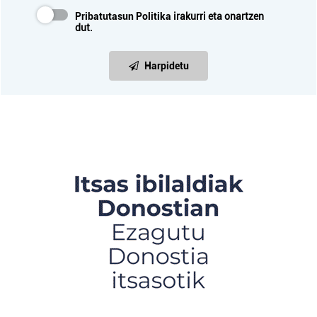
Pribatutasun Politika
irakurri eta onartzen
dut.
Harpidetu