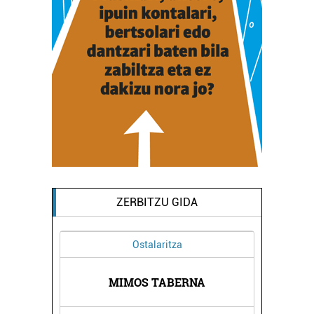
ZERBITZU GIDA
Ostalaritza
LINIKA
MIMOS TABERNA
BEGOÑ