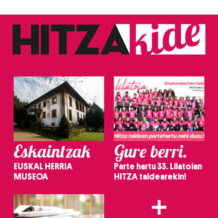
Eskaintzak
Gure berri.
EUSKAL HERRIA
Parte hartu 33. Lilatoian
MUSEOA
HITZA taldearekin!
+