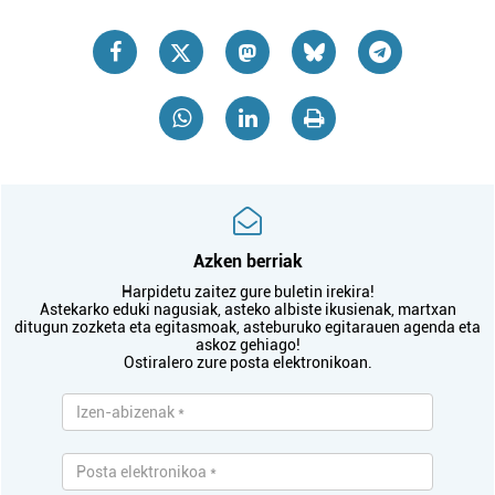
Azken berriak
Harpidetu zaitez gure buletin irekira!
Astekarko eduki nagusiak, asteko albiste ikusienak, martxan
ditugun zozketa eta egitasmoak, asteburuko egitarauen agenda eta
askoz gehiago!
Ostiralero zure posta elektronikoan.