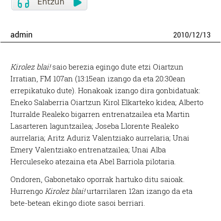
admin
2010
/
12
/
13
Kirolez blai!
saio berezia egingo dute etzi Oiartzun
Irratian, FM 107an (13:15ean izango da eta 20:30ean
errepikatuko dute). Honakoak izango dira gonbidatuak:
Eneko Salaberria Oiartzun Kirol Elkarteko kidea; Alberto
Iturralde Realeko bigarren entrenatzailea eta Martin
Lasarteren laguntzailea; Joseba Llorente Realeko
aurrelaria; Aritz Aduriz Valentziako aurrelaria; Unai
Emery Valentziako entrenatzailea; Unai Alba
Herculeseko atezaina eta Abel Barriola pilotaria.
Ondoren, Gabonetako oporrak hartuko ditu saioak.
Hurrengo
Kirolez blai!
urtarrilaren 12an izango da eta
bete-betean ekingo diote sasoi berriari.