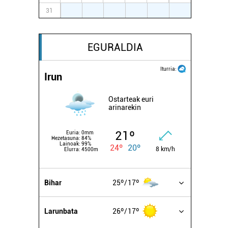
31
1
2
3
4
5
6
EGURALDIA
Iturria:
Irun
Ostarteak euri
arinarekin
21º
Euria:
0mm
Hezetasuna:
84%
Lainoak:
99%
24º
20º
8 km/h
Elurra:
4500m
Bihar
25º
17º
Larunbata
26º
17º