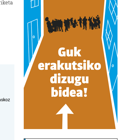
riketa
askoz