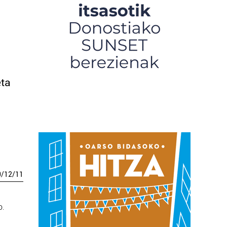
eta
0
/
12
/
11
o.