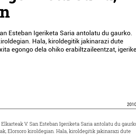
en
San Esteban Igeriketa Saria antolatu du gaurko.
roldegian. Hala, kiroldegitik jakinarazi dute
txita egongo dela ohiko erabiltzaileentzat, igerik
201
 Elkarteak V. San Esteban Igeriketa Saria antolatu du gaurk
ak, Elorsoro kiroldegian. Hala, kiroldegitik jakinarazi dute