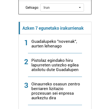
Gehiago:
Irun
Azken 7 egunetako irakurrienak
1
Guadalupeko "novenak",
aurten lehenago
2
Pistolaz egindako hiru
lapurreten ustezko egilea
atxilotu dute Guadalupen
3
Oinaurreko osasun zentro
berriaren lizitazio
prozesuan sei enpresa
aurkeztu dira