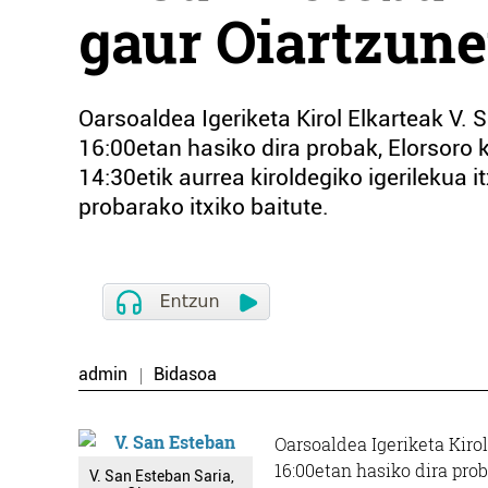
gaur Oiartzun
Oarsoaldea Igeriketa Kirol Elkarteak V. 
16:00etan hasiko dira probak, Elorsoro ki
14:30etik aurrea kiroldegiko igerilekua i
probarako itxiko baitute.
admin
Bidasoa
Oarsoaldea Igeriketa Kirol
16:00etan hasiko dira prob
V. San Esteban Saria,