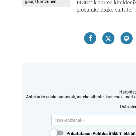
gaur, Oiartzunen
14:30etik aurrea kiroldegi
probarako itxiko baitute.
Harpidetu
Astekarko eduki nagusiak, asteko albiste ikusienak, mar
Ostirale
Pribatutasun Politika
irakurri eta on