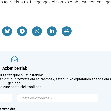
ko igerilekua itxita egongo dela ohiko erabiltzaileentzat, ige
Azken berriak
 zaitez gure buletin irekira!
txan ditugun zozketa eta egitasmoak, asteburuko egitarauen agenda eta 
gehiago!
ro zure posta elektronikoan.
artzen dut.