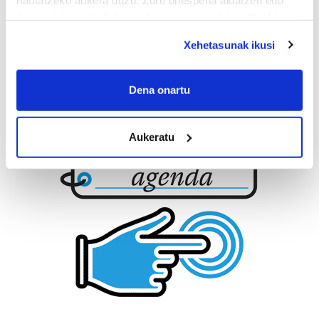
deuseztatzen ahal duzu edozein momentutan, Cookie
deklaraziotik edo Privacy triggerean klikatuz.
Xehetasunak ikusi
If you allow, we would also like to:
Collect information about your geographical
Dena onartu
location which can be accurate to within several
meters
Aukeratu
Identify your device by actively scanning it for
specific characteristics (fingerprinting)
Find out more about how your personal data is processed
and set your preferences in the
details section
.
Guk eta gure bazkideek zure datu pertsonalak
prozesatzen ditugu, zure IP zenbakia, besteak beste,
teknologia erabiliz, cookieak adibidez, iragarki eta eduki
pertsonalizatuak eskaintzeko, iragarkiak eta edukia
neurtzeko, jendeari buruzko informazioa biltzeko eta
produktuak garatzeko. Zure datuak nork eta zertarako