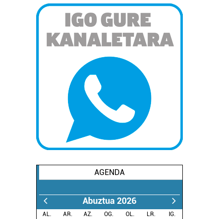
erabiltzen dituen hauta dezakezu.
Bazkide batzuek ez dizute baimenik eskatzen, eta beren
interes komertzial legitimoetan babesten dira. Ikusi gure
bazkideen zerrenda, beren ustez zein helburutarako
duten interes legitimoa eta horren aurka nola egin
dezakezun ikusteko.
Lortu zure datu pertsonalak prozesatzeko moduari
buruzko informazio gehiago eta ezarri zure lehentasunak
datuen atalean. Edozein unetan alda edo ken dezakezu
zure baimena Cookieen adierazpenean.
Webgune honek cookie propioak eta hirugarrenen cookie-
AGENDA
fitxategiak erabiltzen ditu. Zure esperientzia eta
zerbitzuak hobetzeko asmoz, cookie teknologiaz
baliatzen gara. Ohar hau onartuz gero, teknologia hori
Abuztua 2026
erabiltzeko baimen esplizitua ematen diguzu.
Gehiago
AL.
AR.
AZ.
OG.
OL.
LR.
IG.
irakurri