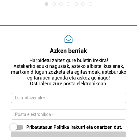
Azken berriak
Harpidetu zaitez gure buletin irekira!
Astekarko eduki nagusiak, asteko albiste ikusienak,
martxan ditugun zozketa eta egitasmoak, asteburuko
egitarauen agenda eta askoz gehiago!
Ostiralero zure posta elektronikoan.
Pribatutasun Politika
irakurri eta onartzen dut.