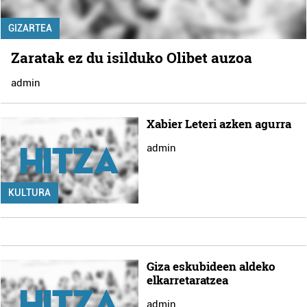
GIZARTEA
Zaratak ez du isilduko Olibet auzoa
admin
Xabier Leteri azken agurra
admin
KULTURA
Giza eskubideen aldeko
elkarretaratzea
admin