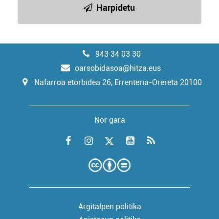
Harpidetu
943 34 03 30
oarsobidasoa@hitza.eus
Nafarroa etorbidea 26, Errenteria-Orereta 20100
Nor gara
Argitalpen politika