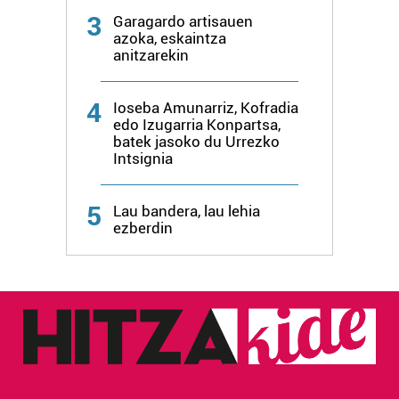
3
Garagardo artisauen
azoka, eskaintza
anitzarekin
4
Ioseba Amunarriz, Kofradia
edo Izugarria Konpartsa,
batek jasoko du Urrezko
Intsignia
5
Lau bandera, lau lehia
ezberdin