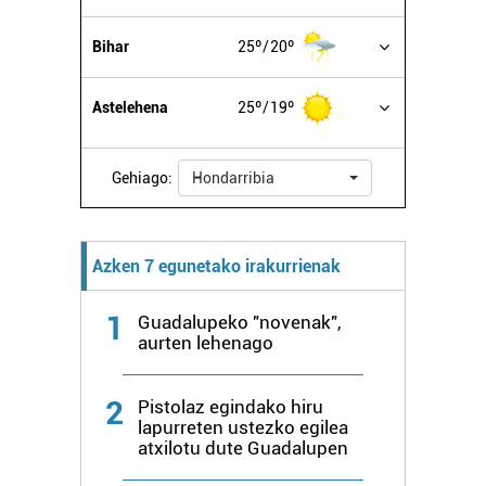
Bihar
25º
20º
Astelehena
25º
19º
Gehiago:
Hondarribia
Azken 7 egunetako irakurrienak
1
Guadalupeko "novenak",
aurten lehenago
2
Pistolaz egindako hiru
lapurreten ustezko egilea
atxilotu dute Guadalupen