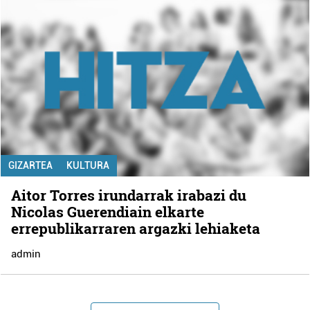
GIZARTEA
KULTURA
Aitor Torres irundarrak irabazi du
Nicolas Guerendiain elkarte
errepublikarraren argazki lehiaketa
admin