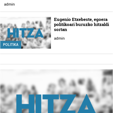
admin
Eugenio Etxebeste, egoera
politikoari buruzko hitzaldi
sortan
admin
POLITIKA