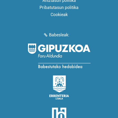
Aniztasun politika
Pribatutasun politika
Cookieak
Babesleak: