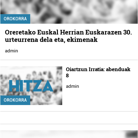
OROKORRA
Oreretako Euskal Herrian Euskarazen 30.
urteurrena dela eta, ekimenak
admin
Oiartzun Irratia: abenduak
8
admin
OROKORRA