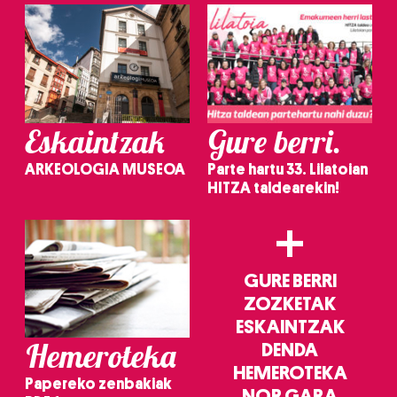
Eskaintzak
Gure berri.
ARKEOLOGIA MUSEOA
Parte hartu 33. Lilatoian
HITZA taldearekin!
+
GURE BERRI
ZOZKETAK
ESKAINTZAK
Hemeroteka
DENDA
HEMEROTEKA
Papereko zenbakiak
NOR GARA