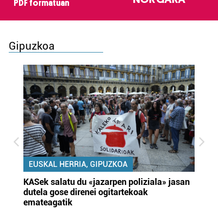
PDF formatuan
Gipuzkoa
EUSKAL HERRIA, GIPUZKOA
KASek salatu du «jazarpen poliziala» jasan
Pa
dutela gose direnei ogitartekoak
da
emateagatik
«s