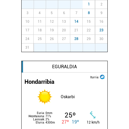
27
28
29
30
31
1
2
3
4
5
6
7
8
9
10
11
12
13
14
15
16
17
18
19
20
21
22
23
24
25
26
27
28
29
30
31
1
2
3
4
5
6
EGURALDIA
Iturria:
Hondarribia
Oskarbi
25º
Euria:
0mm
Hezetasuna:
71%
Lainoak:
2%
27º
19º
12 km/h
Elurra:
4300m