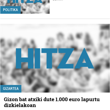
POLITIKA
GIZARTEA
Gizon bat atxiki dute 1.000 euro lapurtu
dizkielakoan