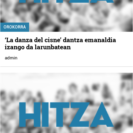
OROKORRA
‘La danza del cisne’ dantza emanaldia
izango da larunbatean
admin