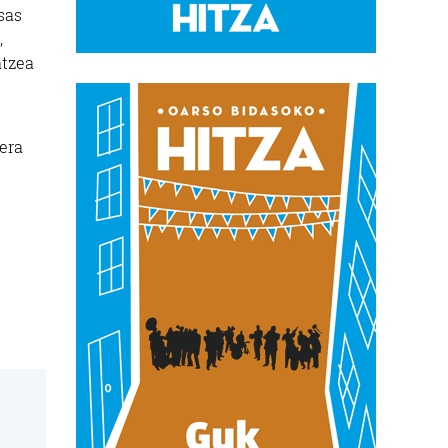
s
as
,
atzea
lera