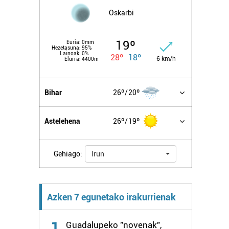
Oskarbi
19º
Euria:
0mm
Hezetasuna:
95%
Lainoak:
0%
28º
18º
6 km/h
Elurra:
4400m
Bihar
26º
20º
Astelehena
26º
19º
Gehiago:
Irun
Azken 7 egunetako irakurrienak
1
Guadalupeko "novenak",