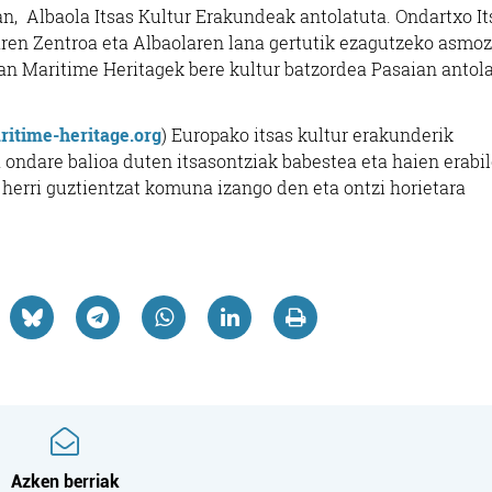
n, Albaola Itsas Kultur Erakundeak antolatuta. Ondartxo It
ren Zentroa eta Albaolaren lana gertutik ezagutzeko asmoz
n Maritime Heritagek bere kultur batzordea Pasaian antol
itime-heritage.org
) Europako itsas kultur erakunderik
 ondare balioa duten itsasontziak babestea eta haien erabi
herri guztientzat komuna izango den eta ontzi horietara
Azken berriak