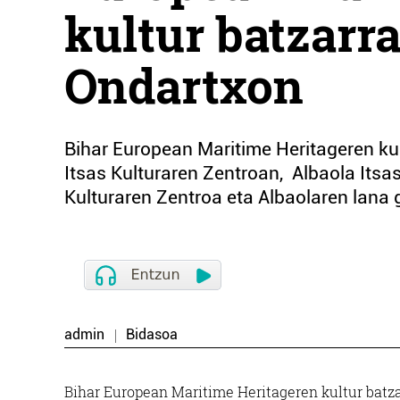
kultur batzarr
Ondartxon
Bihar European Maritime Heritageren ku
Itsas Kulturaren Zentroan, Albaola Itsa
Kulturaren Zentroa eta Albaolaren lana 
admin
Bidasoa
Bihar European Maritime Heritageren kultur batz