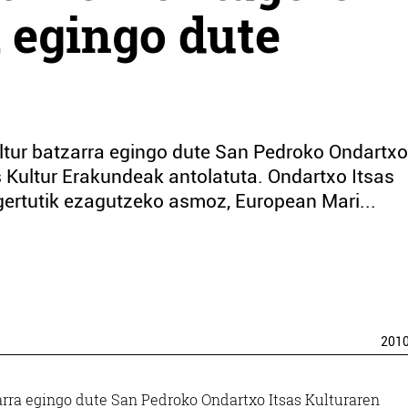
a egingo dute
ltur batzarra egingo dute San Pedroko Ondartxo
s Kultur Erakundeak antolatuta. Ondartxo Itsas
gertutik ezagutzeko asmoz, European Mari...
201
arra egingo dute San Pedroko Ondartxo Itsas Kulturaren