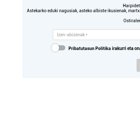
Harpidetu
Astekarko eduki nagusiak, asteko albiste ikusienak, mar
Ostirale
Pribatutasun Politika
irakurri eta on
Estetika
IRATI ESTETIKA
ZENTROA