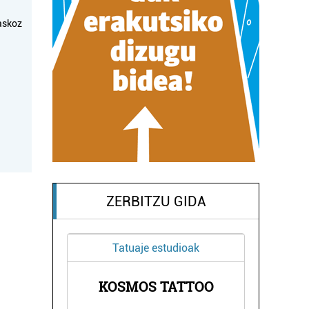
askoz
ZERBITZU GIDA
Tatuaje estudioak
A
KOSMOS TATTOO