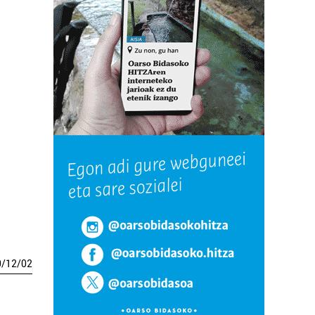
0
/
12
/
02