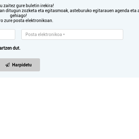
 zaitez gure buletin irekira!
txan ditugun zozketa eta egitasmoak, asteburuko egitarauen agenda eta 
gehiago!
ro zure posta elektronikoan.
artzen dut.
Harpidetu
Tatuaje estudioak
Estetika
IRATI ESTETIK
KOSMOS TATTOO
ZENTROA