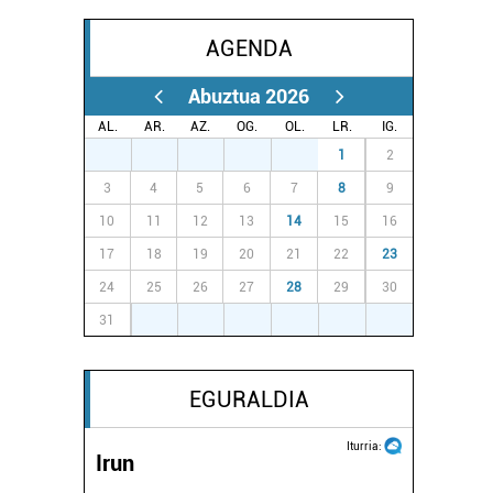
AGENDA
Abuztua 2026
AL.
AR.
AZ.
OG.
OL.
LR.
IG.
27
28
29
30
31
1
2
3
4
5
6
7
8
9
10
11
12
13
14
15
16
17
18
19
20
21
22
23
24
25
26
27
28
29
30
31
1
2
3
4
5
6
EGURALDIA
Iturria:
Irun