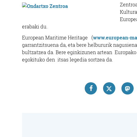
Zentroa
Kultura
Europea
erabaki du.
European Maritime Heritage (
www.european-mar
garrantzitsuena da, eta bere helbururik nagusiena
bultzatzea da. Bere eginkizunen artean Europako 
egokituko den itsas legedia sortzea da.