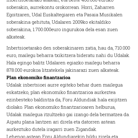
soberakin, aurrekontu orokorrean. Horri, Zaharren
Egoitzaren, Udal Euskaltegiaren eta Pasaia Musikalen
soberakina gehituta, Udalaren 2009ko ekitaldiko
soberakina, 1.700.000euro ingurukoa dela esan zuen
alkateak.
Inbertsioetarako den soberakinaren zatia, hau da, 710.000
euro, mailegu beharra txikitzera bideratu nahi du Udalak.
Hala egingo balitz Udalaren egiazko mailegu beharra
878.000 eurokoa litzatekela jakinarazi zuen alkateak.
Plan ekonomiko finantzarioa
Udalak inbertsioei aurre egiteko behar duen mailegua
eskatzeko, plan ekonomiko finantzarioa aurkeztea
ezinbesteko baldintza da, Foru Aldundiak hala exijitzen
diolako. Plan ekonomiko finantzarioaren helburua,
Udalak mailegua itzultzeko gai izango dela bermatzea da.
Aipatu plana lantzen ari direla eta datorren astean
aurkeztuko dutela iragarri zuen Zigandak.
Lehengo astean Foru Aldundiarekin bildu zirela eta