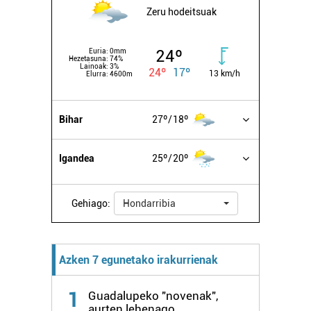
Zeru hodeitsuak
24º
Euria:
0mm
Hezetasuna:
74%
Lainoak:
3%
24º
17º
13 km/h
Elurra:
4600m
Bihar
27º
18º
Igandea
25º
20º
Gehiago:
Hondarribia
Azken 7 egunetako irakurrienak
1
Guadalupeko "novenak",
aurten lehenago