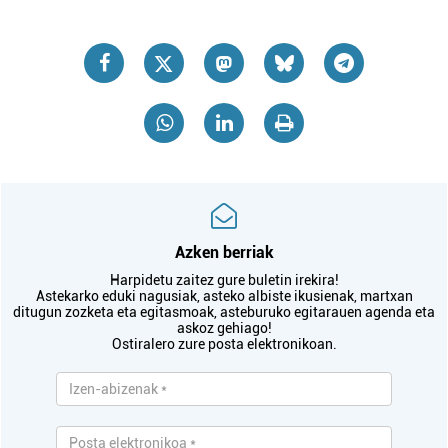
Azken berriak
Harpidetu zaitez gure buletin irekira!
Astekarko eduki nagusiak, asteko albiste ikusienak, martxan
ditugun zozketa eta egitasmoak, asteburuko egitarauen agenda eta
askoz gehiago!
Ostiralero zure posta elektronikoan.