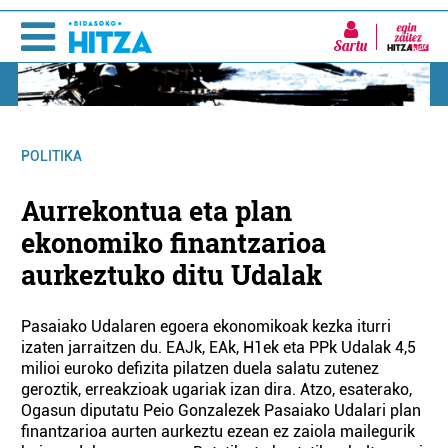
Sartu
POLITIKA
Aurrekontua eta plan
ekonomiko finantzarioa
aurkeztuko ditu Udalak
Pasaiako Udalaren egoera ekonomikoak kezka iturri
izaten jarraitzen du. EAJk, EAk, H1ek eta PPk Udalak 4,5
milioi euroko defizita pilatzen duela salatu zutenez
geroztik, erreakzioak ugariak izan dira. Atzo, esaterako,
Ogasun diputatu Peio Gonzalezek Pasaiako Udalari plan
finantzarioa aurten aurkeztu ezean ez zaiola mailegurik