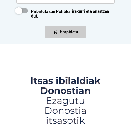
Pribatutasun Politika
irakurri eta onartzen
dut.
Harpidetu