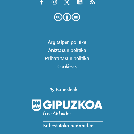
Argitalpen politika
Aniztasun politika
Pribatutasun politika
Cookieak
Babesleak: