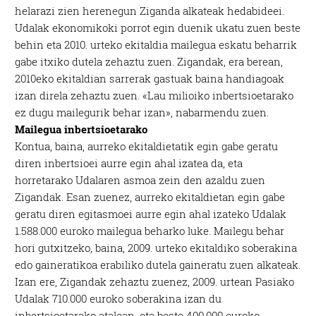
helarazi zien herenegun Ziganda alkateak hedabideei.
Udalak ekonomikoki porrot egin duenik ukatu zuen beste
behin eta 2010. urteko ekitaldia mailegua eskatu beharrik
gabe itxiko dutela zehaztu zuen. Zigandak, era berean,
2010eko ekitaldian sarrerak gastuak baina handiagoak
izan direla zehaztu zuen. «Lau milioiko inbertsioetarako
ez dugu mailegurik behar izan», nabarmendu zuen.
Mailegua inbertsioetarako
Kontua, baina, aurreko ekitaldietatik egin gabe geratu
diren inbertsioei aurre egin ahal izatea da, eta
horretarako Udalaren asmoa zein den azaldu zuen
Zigandak. Esan zuenez, aurreko ekitaldietan egin gabe
geratu diren egitasmoei aurre egin ahal izateko Udalak
1.588.000 euroko mailegua beharko luke. Mailegu behar
hori gutxitzeko, baina, 2009. urteko ekitaldiko soberakina
edo gaineratikoa erabiliko dutela gaineratu zuen alkateak.
Izan ere, Zigandak zehaztu zuenez, 2009. urtean Pasiako
Udalak 710.000 euroko soberakina izan du
inbertsioetarako atalean, eta beste 400.000 euroko