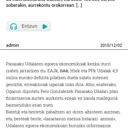
soberakin, aurrekontu orokorrean. [...]
admin
2010
/
12
/
02
Pasaiako Udalaren egoera ekonomikoak kezka iturri
izaten jarraitzen du. EAJk,
EAk
, H1ek eta PPk Udalak 4,5
milioi euroko defizita pilatzen duela salatu zutenez
geroztik, erreakzioak ugariak izan dira. Atzo, esaterako,
Ogasun diputatu Peio Gonzalezek Pasaiako Udalari plan
finantzarioa aurten aurkeztu ezean ez zaiola mailegurik
baimenduko esan zuen.
Batetik eta bestetik zabaltzen ari diren albisteen aurrean,
eta, besteak beste, «lasaitasun mezua helarazi asmoz»,
Udalaren egoera ekonomikoari buruzko informazioa