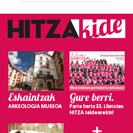
Eskaintzak
Gure berri.
ARKEOLOGIA MUSEOA
Parte hartu 33. Lilatoian
HITZA taldearekin!
+