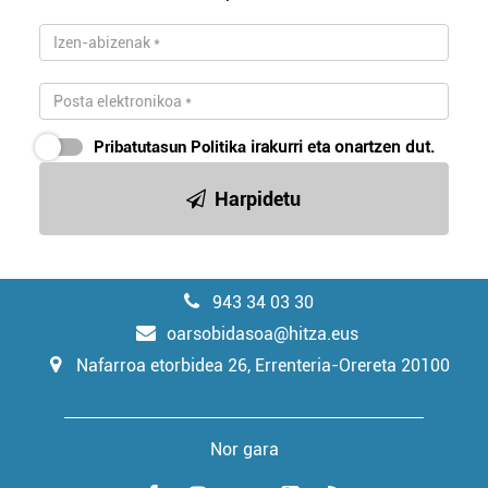
Pribatutasun Politika
irakurri eta onartzen dut.
Harpidetu
943 34 03 30
oarsobidasoa@hitza.eus
Nafarroa etorbidea 26, Errenteria-Orereta 20100
Nor gara