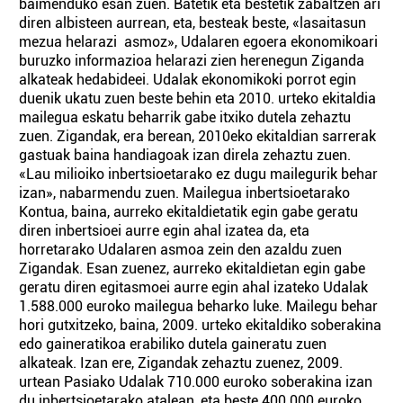
baimenduko esan zuen. Batetik eta bestetik zabaltzen ari
diren albisteen aurrean, eta, besteak beste, «lasaitasun
mezua helarazi asmoz», Udalaren egoera ekonomikoari
buruzko informazioa helarazi zien herenegun Ziganda
alkateak hedabideei. Udalak ekonomikoki porrot egin
duenik ukatu zuen beste behin eta 2010. urteko ekitaldia
mailegua eskatu beharrik gabe itxiko dutela zehaztu
zuen. Zigandak, era berean, 2010eko ekitaldian sarrerak
gastuak baina handiagoak izan direla zehaztu zuen.
«Lau milioiko inbertsioetarako ez dugu mailegurik behar
izan», nabarmendu zuen. Mailegua inbertsioetarako
Kontua, baina, aurreko ekitaldietatik egin gabe geratu
diren inbertsioei aurre egin ahal izatea da, eta
horretarako Udalaren asmoa zein den azaldu zuen
Zigandak. Esan zuenez, aurreko ekitaldietan egin gabe
geratu diren egitasmoei aurre egin ahal izateko Udalak
1.588.000 euroko mailegua beharko luke. Mailegu behar
hori gutxitzeko, baina, 2009. urteko ekitaldiko soberakina
edo gaineratikoa erabiliko dutela gaineratu zuen
alkateak. Izan ere, Zigandak zehaztu zuenez, 2009.
urtean Pasiako Udalak 710.000 euroko soberakina izan
du inbertsioetarako atalean, eta beste 400.000 euroko