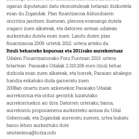
ogasun diputatuari datu ekonomikoak helarazi dizkiotela
esan du Zigandak. Plan finantzarioa Aldundiaren
oniritzia jasotzen duenean, plenora eramango dutela
iragarri zuen alkateak, eta datorren astean udalean
aurkeztuko dutela esan zuen. Landu duten plan
finantzarioa 2009. urtetik 2012. urtera arteko da.
Itzuli beharreko kopuruaz eta 2011rako aurrekontuaz
Udalen Finantzaziorako Foru Funtsari 2013. urtera
bitartean Pasaiako Udalak 2.310.206 euro itzuli behar
dizkiola esan zuen alkateak, eta horrek, Pasaiari ahalegin
handia eskatuko diola gaineratu zuen.
2008an onartu zuen azkenekoz Pasaiako Udalak
aurrekontua eta orduz geroztik luzatutako
aurrekontuekin ari dira. Datorren urterako, baina,
aurrekontu proposamena aurkezteko asmoa du Udal
Gobernuak, eta Zigandak aurreratu zuenez, urtea bukatu
baino lehen aurkeztuko dute.
omitxelena@hitza.info.