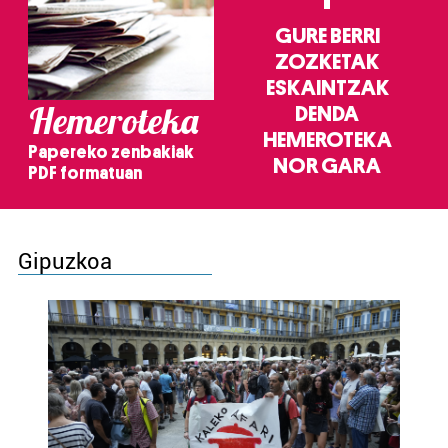
GURE BERRI
ZOZKETAK
ESKAINTZAK
Hemeroteka
DENDA
HEMEROTEKA
Papereko zenbakiak
NOR GARA
PDF formatuan
Gipuzkoa