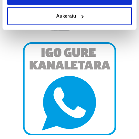
location which can be accurate to within several
meters
Aukeratu
Identify your device by actively scanning it for
specific characteristics (fingerprinting)
Find out more about how your personal data is processed
and set your preferences in the
details section
.
Guk eta gure bazkideek zure datu pertsonalak
prozesatzen ditugu, zure IP zenbakia, besteak beste,
teknologia erabiliz, cookieak adibidez, iragarki eta eduki
pertsonalizatuak eskaintzeko, iragarkiak eta edukia
neurtzeko, jendeari buruzko informazioa biltzeko eta
produktuak garatzeko. Zure datuak nork eta zertarako
erabiltzen dituen hauta dezakezu.
Bazkide batzuek ez dizute baimenik eskatzen, eta beren
interes komertzial legitimoetan babesten dira. Ikusi gure
bazkideen zerrenda, beren ustez zein helburutarako
duten interes legitimoa eta horren aurka nola egin