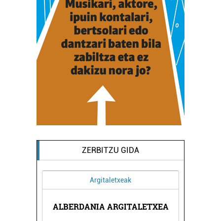
ZERBITZU GIDA
Argitaletxeak
LINIKA
ALBERDANIA ARGITALETXEA
LEVI 