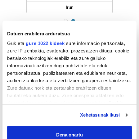
Irun
Datuen erabilera arduratsua
Guk eta
gure 1022 kideek
sure informacio pertsonala,
zure IP zenbakia, esaterako, prozesatzen ditugu, cookie
bezalako teknologiak erabiliz eta zure gailuko
informazioak azitzen dugu publizitate eta eduki
pertsonalizatua, publizitatearen eta edukiaren neurketa,
audientzia-ikerketa eta zerbitzuen garapena eskaintzeko.
Zure datuak nork eta zertarako erabiltzen dituen
hautatzeko aukera duzu. Zure onespena aldatzen edo
deuseztatzen ahal duzu edozein momentutan, Cookie
deklaraziotik edo Privacy triggerean klikatuz.
Xehetasunak ikusi
If you allow, we would also like to:
Collect information about your geographical
Dena onartu