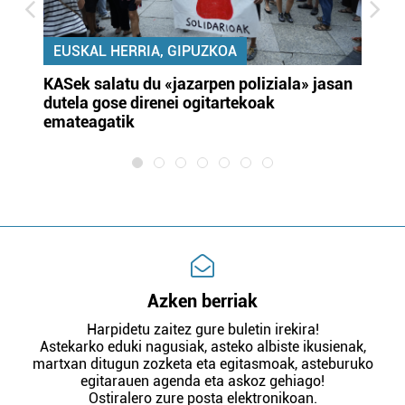
EUSKAL HERRIA, GIPUZKOA
KASek salatu du «jazarpen poliziala» jasan
Pa
dutela gose direnei ogitartekoak
da
emateagatik
«s
Azken berriak
Harpidetu zaitez gure buletin irekira!
Astekarko eduki nagusiak, asteko albiste ikusienak,
martxan ditugun zozketa eta egitasmoak, asteburuko
egitarauen agenda eta askoz gehiago!
Ostiralero zure posta elektronikoan.