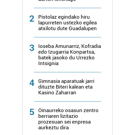
2
Pistolaz egindako hiru
lapurreten ustezko egilea
atxilotu dute Guadalupen
3
Ioseba Amunarriz, Kofradia
edo Izugarria Konpartsa,
batek jasoko du Urrezko
Intsignia
4
Gimnasia aparatuak jarri
dituzte Biteri kalean eta
Kasino Zaharran
5
Oinaurreko osasun zentro
berriaren lizitazio
prozesuan sei enpresa
aurkeztu dira