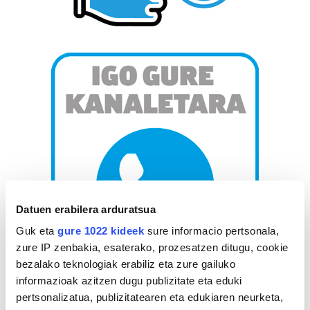
Datuen erabilera arduratsua
Guk eta
gure 1022 kideek
sure informacio pertsonala,
zure IP zenbakia, esaterako, prozesatzen ditugu, cookie
bezalako teknologiak erabiliz eta zure gailuko
informazioak azitzen dugu publizitate eta eduki
AGENDA
pertsonalizatua, publizitatearen eta edukiaren neurketa,