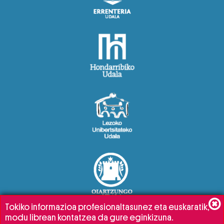
Tokiko informazioa profesionaltasunez eta euskaratik,
modu librean kontatzea da gure eginkizuna.