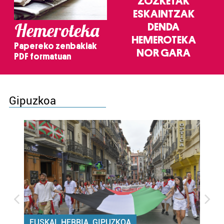
ZOZKETAK
ESKAINTZAK
Hemeroteka
DENDA
HEMEROTEKA
Papereko zenbakiak
NOR GARA
PDF formatuan
Gipuzkoa
EUSKAL HERRIA, GIPUZKOA