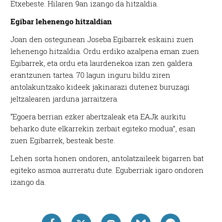
Etxebeste. Hilaren 9an izango da hitzaldia.
Egibar lehenengo hitzaldian
Joan den ostegunean Joseba Egibarrek eskaini zuen
lehenengo hitzaldia. Ordu erdiko azalpena eman zuen
Egibarrek, eta ordu eta laurdenekoa izan zen galdera
erantzunen tartea. 70 lagun inguru bildu ziren
antolakuntzako kideek jakinarazi dutenez buruzagi
jeltzalearen jarduna jarraitzera.
“Egoera berrian ezker abertzaleak eta EAJk aurkitu
beharko dute elkarrekin zerbait egiteko modua”, esan
zuen Egibarrek, besteak beste.
Lehen sorta honen ondoren, antolatzaileek bigarren bat
egiteko asmoa aurreratu dute. Eguberriak igaro ondoren
izango da.