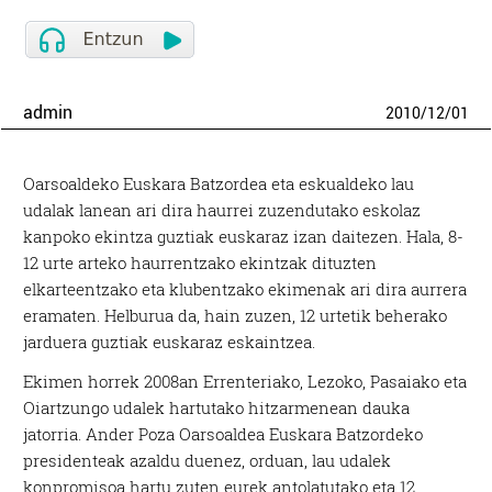
admin
2010
/
12
/
01
Oarsoaldeko Euskara Batzordea eta eskualdeko lau
udalak lanean ari dira haurrei zuzendutako eskolaz
kanpoko ekintza guztiak euskaraz izan daitezen. Hala, 8-
12 urte arteko haurrentzako ekintzak dituzten
elkarteentzako eta klubentzako ekimenak ari dira aurrera
eramaten. Helburua da, hain zuzen, 12 urtetik beherako
jarduera guztiak euskaraz eskaintzea.
Ekimen horrek 2008an Errenteriako, Lezoko, Pasaiako eta
Oiartzungo udalek hartutako hitzarmenean dauka
jatorria. Ander Poza Oarsoaldea Euskara Batzordeko
presidenteak azaldu duenez, orduan, lau udalek
konpromisoa hartu zuten eurek antolatutako eta 12