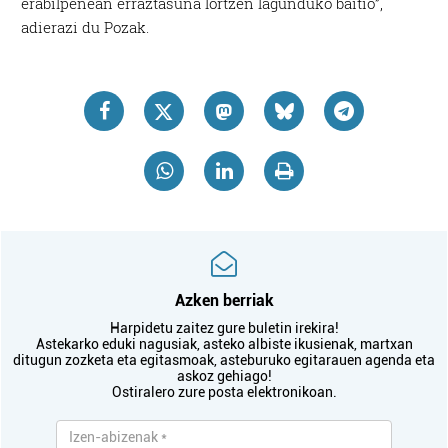
erabilpenean erraztasuna lortzen lagunduko baitio”,
adierazi du Pozak.
Azken berriak
Harpidetu zaitez gure buletin irekira!
Astekarko eduki nagusiak, asteko albiste ikusienak, martxan
ditugun zozketa eta egitasmoak, asteburuko egitarauen agenda eta
askoz gehiago!
Ostiralero zure posta elektronikoan.