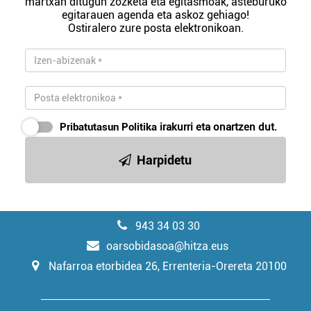
martxan ditugun zozketa eta egitasmoak, asteburuko
egitarauen agenda eta askoz gehiago!
Ostiralero zure posta elektronikoan.
Pribatutasun Politika
irakurri eta onartzen dut.
Harpidetu
943 34 03 30
oarsobidasoa@hitza.eus
Nafarroa etorbidea 26, Errenteria-Orereta 20100