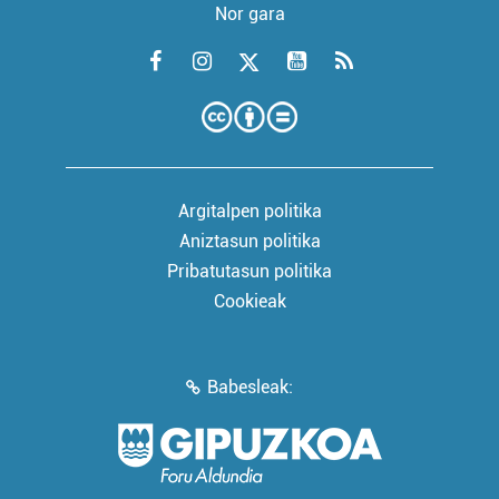
Nor gara
Argitalpen politika
Aniztasun politika
Pribatutasun politika
Cookieak
Babesleak: