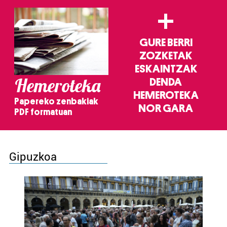
+
GURE BERRI
ZOZKETAK
ESKAINTZAK
Hemeroteka
DENDA
HEMEROTEKA
Papereko zenbakiak
NOR GARA
PDF formatuan
Gipuzkoa