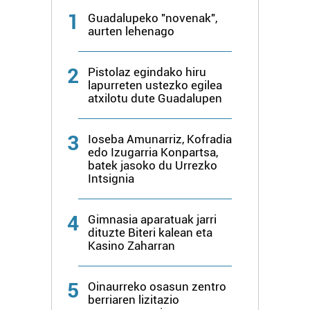
fitxategiak erabiltzen ditu. Zure esperientzia eta
1
Guadalupeko "novenak",
zerbitzuak hobetzeko asmoz, cookie teknologiaz
aurten lehenago
baliatzen gara. Ohar hau onartuz gero, teknologia hori
erabiltzeko baimen esplizitua ematen diguzu.
Gehiago
2
Pistolaz egindako hiru
irakurri
lapurreten ustezko egilea
atxilotu dute Guadalupen
3
Ioseba Amunarriz, Kofradia
edo Izugarria Konpartsa,
batek jasoko du Urrezko
Intsignia
4
Gimnasia aparatuak jarri
dituzte Biteri kalean eta
Kasino Zaharran
5
Oinaurreko osasun zentro
berriaren lizitazio