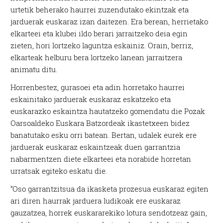
urtetik beherako haurrei zuzendutako ekintzak eta
jarduerak euskaraz izan daitezen. Era berean, herrietako
elkarteei eta klubei ildo berari jarraitzeko deia egin
zieten, hori lortzeko laguntza eskainiz. Orain, berriz,
elkarteak helburu bera lortzeko lanean jarraitzera
animatu ditu.
Horrenbestez, gurasoei eta adin horretako haurrei
eskainitako jarduerak euskaraz eskatzeko eta
euskarazko eskaintza hautatzeko gomendatu die Pozak
Oarsoaldeko Euskara Batzordeak ikastetxeen bidez
banatutako esku orri batean. Bertan, udalek eurek ere
jarduerak euskaraz eskaintzeak duen garrantzia
nabarmentzen diete elkarteei eta norabide horretan
urratsak egiteko eskatu die.
“Oso garrantzitsua da ikasketa prozesua euskaraz egiten
ari diren haurrak jarduera ludikoak ere euskaraz
gauzatzea, horrek euskararekiko lotura sendotzeaz gain,