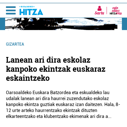
Sartu
GIZARTEA
Lanean ari dira eskolaz
kanpoko ekintzak euskaraz
eskaintzeko
Oarsoaldeko Euskara Batzordea eta eskualdeko lau
udalak lanean ari dira haurrei zuzendutako eskolaz
kanpoko ekintza guztiak euskaraz izan daitezen. Hala, 8-
12 urte arteko haurrentzako ekintzak dituzten
elkarteentzako eta klubentzako ekimenak ari dira a...