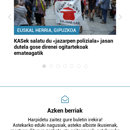
EUSKAL HERRIA, GIPUZKOA
KASek salatu du «jazarpen poliziala» jasan
Pa
dutela gose direnei ogitartekoak
da
emateagatik
«s
Azken berriak
Harpidetu zaitez gure buletin irekira!
Astekarko eduki nagusiak, asteko albiste ikusienak,