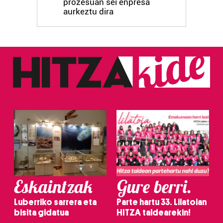
prozesuan sei enpresa
aurkeztu dira
Eskaintzak
Gure berri.
Luberriko sarrera eta
Parte hartu 33. Lilatoian
bisita gidatua
HITZA taldearekin!