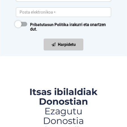
Pribatutasun Politika
irakurri eta onartzen
dut.
Harpidetu