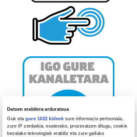
Datuen erabilera arduratsua
Guk eta
gure 1022 kideek
sure informacio pertsonala,
zure IP zenbakia, esaterako, prozesatzen ditugu, cookie
bezalako teknologiak erabiliz eta zure gailuko