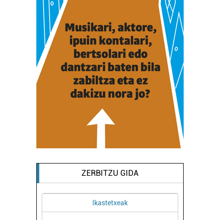
ZERBITZU GIDA
Ikastetxeak