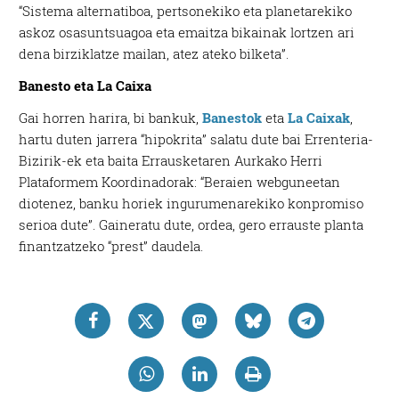
“Sistema alternatiboa, pertsonekiko eta planetarekiko
askoz osasuntsuagoa eta emaitza bikainak lortzen ari
dena birziklatze mailan, atez ateko bilketa”.
Banesto eta La Caixa
Gai horren harira, bi bankuk,
Banestok
eta
La Caixak
,
hartu duten jarrera “hipokrita” salatu dute bai Errenteria-
Bizirik-ek eta baita Errausketaren Aurkako Herri
Plataformem Koordinadorak: “Beraien webguneetan
diotenez, banku horiek ingurumenarekiko konpromiso
serioa dute”. Gaineratu dute, ordea, gero errauste planta
finantzatzeko “prest” daudela.