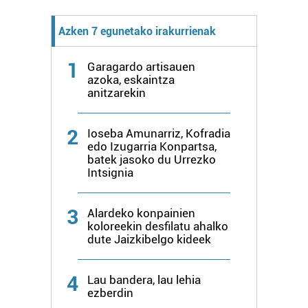
Azken 7 egunetako irakurrienak
1
Garagardo artisauen
azoka, eskaintza
anitzarekin
2
Ioseba Amunarriz, Kofradia
edo Izugarria Konpartsa,
batek jasoko du Urrezko
Intsignia
3
Alardeko konpainien
koloreekin desfilatu ahalko
dute Jaizkibelgo kideek
4
Lau bandera, lau lehia
ezberdin