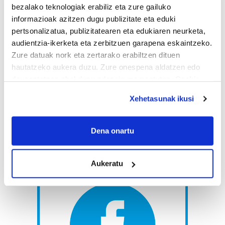
bezalako teknologiak erabiliz eta zure gailuko
informazioak azitzen dugu publizitate eta eduki
pertsonalizatua, publizitatearen eta edukiaren neurketa,
audientzia-ikerketa eta zerbitzuen garapena eskaintzeko.
Zure datuak nork eta zertarako erabiltzen dituen
hautatzeko aukera duzu. Zure onespena aldatzen edo
deuseztatzen ahal duzu edozein momentutan, Cookie
deklaraziotik edo Privacy triggerean klikatuz.
Xehetasunak ikusi
If you allow, we would also like to:
Collect information about your geographical
Dena onartu
location which can be accurate to within several
meters
Aukeratu
Identify your device by actively scanning it for
specific characteristics (fingerprinting)
Find out more about how your personal data is processed
and set your preferences in the
details section
.