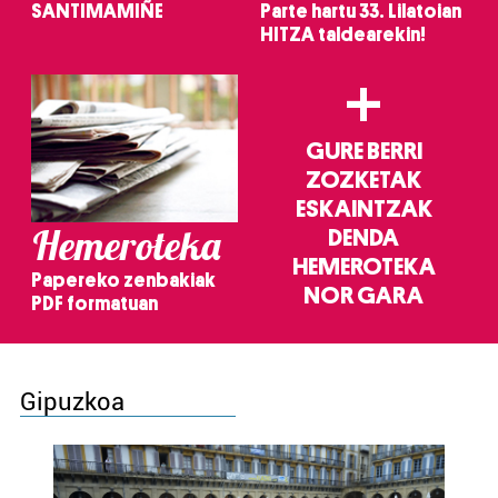
SANTIMAMIÑE
Parte hartu 33. Lilatoian
HITZA taldearekin!
+
GURE BERRI
ZOZKETAK
ESKAINTZAK
Hemeroteka
DENDA
HEMEROTEKA
Papereko zenbakiak
NOR GARA
PDF formatuan
Gipuzkoa