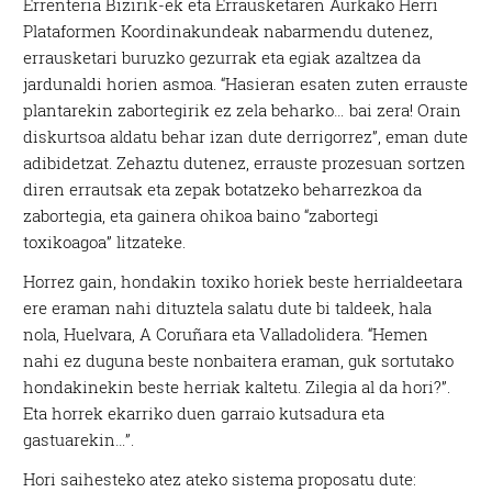
Errenteria Bizirik-ek eta Errausketaren Aurkako Herri
Plataformen Koordinakundeak nabarmendu dutenez,
errausketari buruzko gezurrak eta egiak azaltzea da
jardunaldi horien asmoa. “Hasieran esaten zuten errauste
plantarekin zabortegirik ez zela beharko… bai zera! Orain
diskurtsoa aldatu behar izan dute derrigorrez”, eman dute
adibidetzat. Zehaztu dutenez, errauste prozesuan sortzen
diren errautsak eta zepak botatzeko beharrezkoa da
zabortegia, eta gainera ohikoa baino “zabortegi
toxikoagoa” litzateke.
Horrez gain, hondakin toxiko horiek beste herrialdeetara
ere eraman nahi dituztela salatu dute bi taldeek, hala
nola, Huelvara, A Coruñara eta Valladolidera. “Hemen
nahi ez duguna beste nonbaitera eraman, guk sortutako
hondakinekin beste herriak kaltetu. Zilegia al da hori?”.
Eta horrek ekarriko duen garraio kutsadura eta
gastuarekin…”.
Hori saihesteko atez ateko sistema proposatu dute: