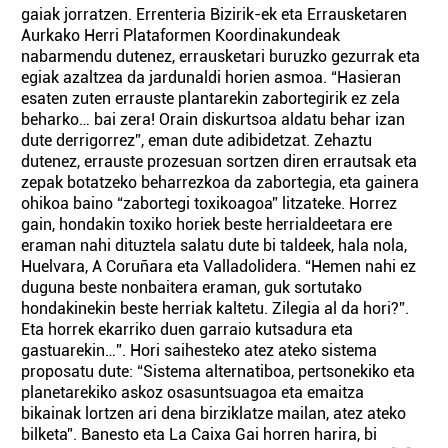
gaiak jorratzen. Errenteria Bizirik-ek eta Errausketaren
Aurkako Herri Plataformen Koordinakundeak
nabarmendu dutenez, errausketari buruzko gezurrak eta
egiak azaltzea da jardunaldi horien asmoa. “Hasieran
esaten zuten errauste plantarekin zabortegirik ez zela
beharko… bai zera! Orain diskurtsoa aldatu behar izan
dute derrigorrez”, eman dute adibidetzat. Zehaztu
dutenez, errauste prozesuan sortzen diren errautsak eta
zepak botatzeko beharrezkoa da zabortegia, eta gainera
ohikoa baino “zabortegi toxikoagoa” litzateke. Horrez
gain, hondakin toxiko horiek beste herrialdeetara ere
eraman nahi dituztela salatu dute bi taldeek, hala nola,
Huelvara, A Coruñara eta Valladolidera. “Hemen nahi ez
duguna beste nonbaitera eraman, guk sortutako
hondakinekin beste herriak kaltetu. Zilegia al da hori?”.
Eta horrek ekarriko duen garraio kutsadura eta
gastuarekin…”. Hori saihesteko atez ateko sistema
proposatu dute: “Sistema alternatiboa, pertsonekiko eta
planetarekiko askoz osasuntsuagoa eta emaitza
bikainak lortzen ari dena birziklatze mailan, atez ateko
bilketa”. Banesto eta La Caixa Gai horren harira, bi