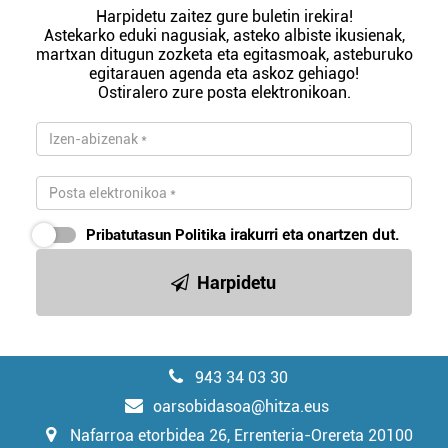
Harpidetu zaitez gure buletin irekira!
Astekarko eduki nagusiak, asteko albiste ikusienak,
martxan ditugun zozketa eta egitasmoak, asteburuko
egitarauen agenda eta askoz gehiago!
Ostiralero zure posta elektronikoan.
Pribatutasun Politika
irakurri eta onartzen dut.
Harpidetu
943 34 03 30
oarsobidasoa@hitza.eus
Nafarroa etorbidea 26, Errenteria-Orereta 20100