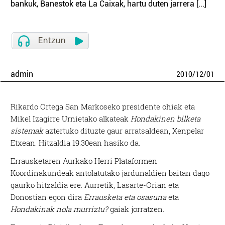
bankuk, Banestok eta La Caixak, hartu duten jarrera [...]
admin
2010
/
12
/
01
Rikardo Ortega San Markoseko presidente ohiak eta
Mikel Izagirre Urnietako alkateak
Hondakinen bilketa
sistemak
aztertuko dituzte gaur arratsaldean, Xenpelar
Etxean. Hitzaldia 19:30ean hasiko da.
Errausketaren Aurkako Herri Plataformen
Koordinakundeak antolatutako jardunaldien baitan dago
gaurko hitzaldia ere. Aurretik, Lasarte-Orian eta
Donostian egon dira
Errausketa eta osasuna
eta
Hondakinak nola murriztu?
gaiak jorratzen.