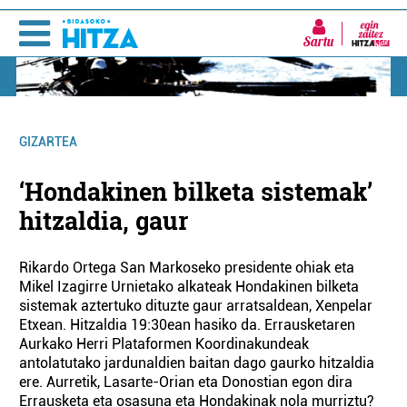
Sartu
GIZARTEA
‘Hondakinen bilketa sistemak’
hitzaldia, gaur
Rikardo Ortega San Markoseko presidente ohiak eta
Mikel Izagirre Urnietako alkateak Hondakinen bilketa
sistemak aztertuko dituzte gaur arratsaldean, Xenpelar
Etxean. Hitzaldia 19:30ean hasiko da. Errausketaren
Aurkako Herri Plataformen Koordinakundeak
antolatutako jardunaldien baitan dago gaurko hitzaldia
ere. Aurretik, Lasarte-Orian eta Donostian egon dira
Errausketa eta osasuna eta Hondakinak nola murriztu?