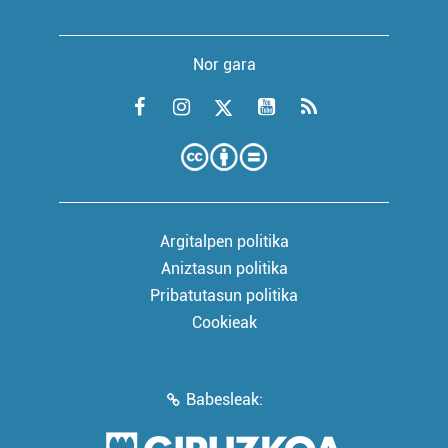
Nor gara
Argitalpen politika
Aniztasun politika
Pribatutasun politika
Cookieak
Babesleak: