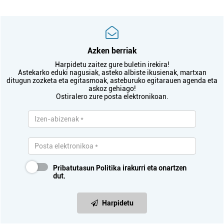
Azken berriak
Harpidetu zaitez gure buletin irekira!
Astekarko eduki nagusiak, asteko albiste ikusienak, martxan
ditugun zozketa eta egitasmoak, asteburuko egitarauen agenda eta
askoz gehiago!
Ostiralero zure posta elektronikoan.
Pribatutasun Politika
irakurri eta onartzen
dut.
Harpidetu