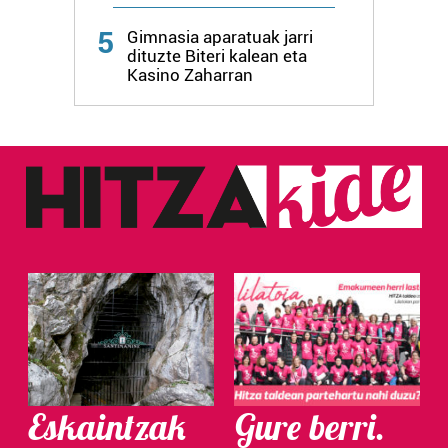
5
Gimnasia aparatuak jarri
dituzte Biteri kalean eta
Kasino Zaharran
Eskaintzak
Gure berri.