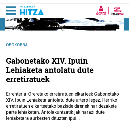
Sartu
OROKORRA
Gabonetako XIV. Ipuin
Lehiaketa antolatu dute
erretiratuek
Errenteria-Oreretako erretiratuen elkarteek Gabonetako
XIV. Ipuin Lehiaketa antolatu dute urtero legez. Herriko
erretiratuen elkarteetako bazkide direnek har dezakete
parte lehiaketan. Antolakuntzatik jakinarazi dute
lehiaketara aurkezten dituzten ipui...