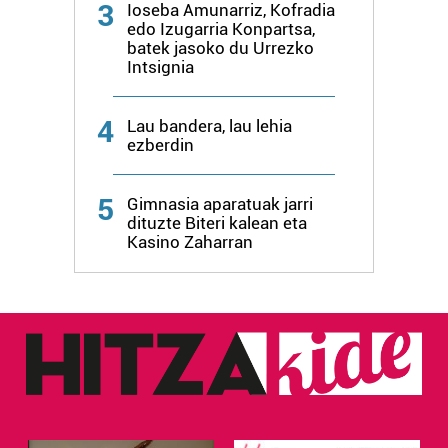
3
Ioseba Amunarriz, Kofradia
edo Izugarria Konpartsa,
batek jasoko du Urrezko
Intsignia
4
Lau bandera, lau lehia
ezberdin
5
Gimnasia aparatuak jarri
dituzte Biteri kalean eta
Kasino Zaharran