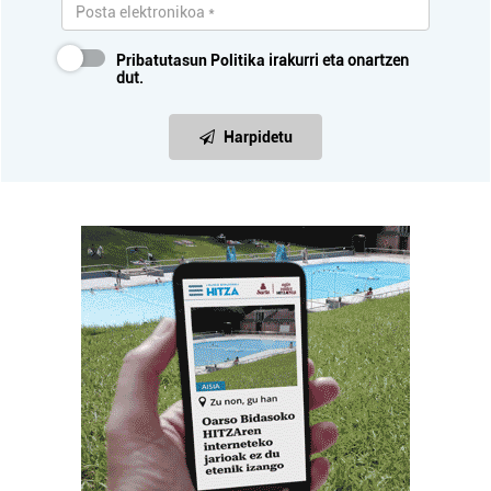
Pribatutasun Politika
irakurri eta onartzen
dut.
Harpidetu