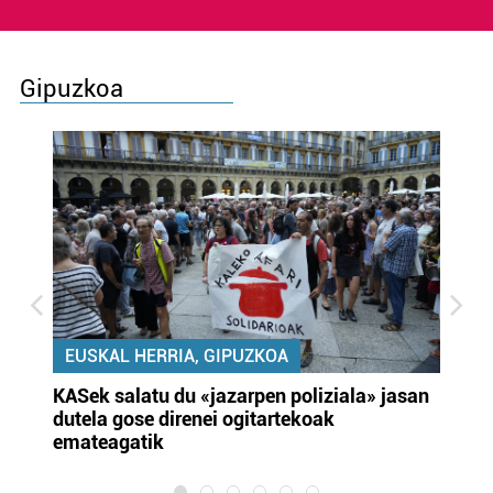
Gipuzkoa
EUSKAL HERRIA, GIPUZKOA
KASek salatu du «jazarpen poliziala» jasan
Pa
dutela gose direnei ogitartekoak
da
emateagatik
«s