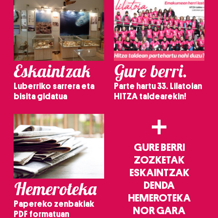
Eskaintzak
Gure berri.
Luberriko sarrera eta
Parte hartu 33. Lilatoian
bisita gidatua
HITZA taldearekin!
+
GURE BERRI
ZOZKETAK
ESKAINTZAK
Hemeroteka
DENDA
HEMEROTEKA
Papereko zenbakiak
NOR GARA
PDF formatuan