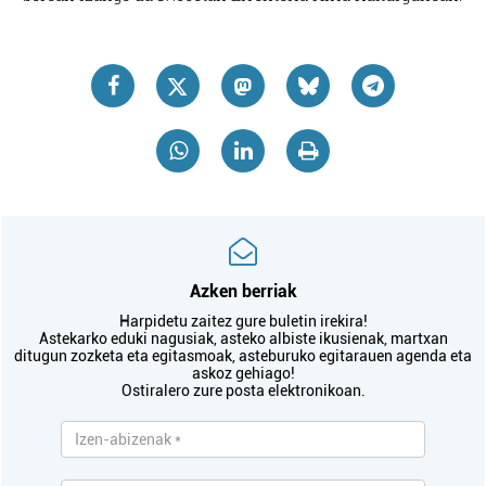
Azken berriak
Harpidetu zaitez gure buletin irekira!
Astekarko eduki nagusiak, asteko albiste ikusienak, martxan
ditugun zozketa eta egitasmoak, asteburuko egitarauen agenda eta
askoz gehiago!
Ostiralero zure posta elektronikoan.