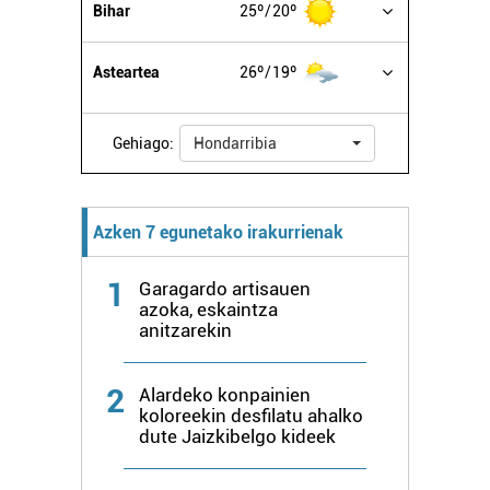
erabiltzen dituen hauta dezakezu.
Bihar
25º
20º
Bazkide batzuek ez dizute baimenik eskatzen, eta beren
Asteartea
26º
19º
interes komertzial legitimoetan babesten dira. Ikusi gure
bazkideen zerrenda, beren ustez zein helburutarako
duten interes legitimoa eta horren aurka nola egin
Gehiago:
Hondarribia
dezakezun ikusteko.
Lortu zure datu pertsonalak prozesatzeko moduari
Azken 7 egunetako irakurrienak
buruzko informazio gehiago eta ezarri zure lehentasunak
datuen atalean. Edozein unetan alda edo ken dezakezu
1
Garagardo artisauen
zure baimena Cookieen adierazpenean.
azoka, eskaintza
anitzarekin
Webgune honek cookie propioak eta hirugarrenen cookie-
fitxategiak erabiltzen ditu. Zure esperientzia eta
2
Alardeko konpainien
zerbitzuak hobetzeko asmoz, cookie teknologiaz
koloreekin desfilatu ahalko
baliatzen gara. Ohar hau onartuz gero, teknologia hori
dute Jaizkibelgo kideek
erabiltzeko baimen esplizitua ematen diguzu.
Gehiago
irakurri