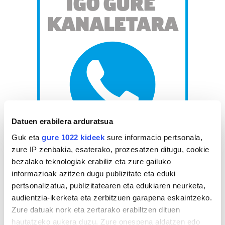
Datuen erabilera arduratsua
Guk eta
gure 1022 kideek
sure informacio pertsonala,
zure IP zenbakia, esaterako, prozesatzen ditugu, cookie
AGENDA
bezalako teknologiak erabiliz eta zure gailuko
informazioak azitzen dugu publizitate eta eduki
pertsonalizatua, publizitatearen eta edukiaren neurketa,
Abuztua 2026
audientzia-ikerketa eta zerbitzuen garapena eskaintzeko.
AL.
AR.
AZ.
OG.
OL.
LR.
IG.
Zure datuak nork eta zertarako erabiltzen dituen
27
28
29
30
31
1
2
hautatzeko aukera duzu. Zure onespena aldatzen edo