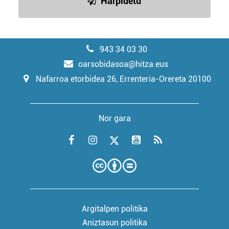
Harpidetu
943 34 03 30
oarsobidasoa@hitza.eus
Nafarroa etorbidea 26, Errenteria-Orereta 20100
Nor gara
Argitalpen politika
Aniztasun politika