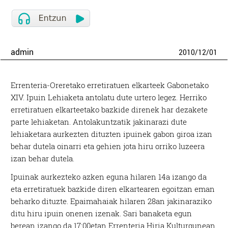
admin
2010
/
12
/
01
Errenteria-Oreretako erretiratuen elkarteek Gabonetako
XIV. Ipuin Lehiaketa antolatu dute urtero legez. Herriko
erretiratuen elkarteetako bazkide direnek har dezakete
parte lehiaketan. Antolakuntzatik jakinarazi dute
lehiaketara aurkezten dituzten ipuinek gabon giroa izan
behar dutela oinarri eta gehien jota hiru orriko luzeera
izan behar dutela.
Ipuinak aurkezteko azken eguna hilaren 14a izango da
eta erretiratuek bazkide diren elkartearen egoitzan eman
beharko dituzte. Epaimahaiak hilaren 28an jakinaraziko
ditu hiru ipuin onenen izenak. Sari banaketa egun
berean izango da 17:00etan Errenteria Hiria Kulturgunean.