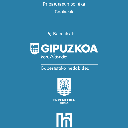
Pribatutasun politika
Cookieak
Babesleak: