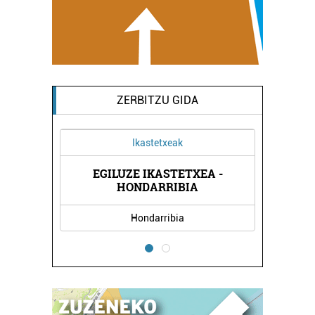
ZERBITZU GIDA
Ikastetxeak
EGILUZE IKASTETXEA -
HONDARRIBIA
Hondarribia