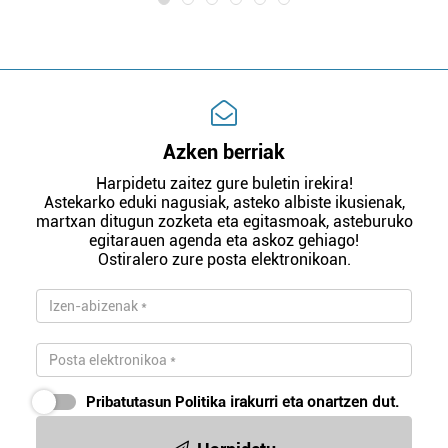
Azken berriak
Harpidetu zaitez gure buletin irekira!
Astekarko eduki nagusiak, asteko albiste ikusienak,
martxan ditugun zozketa eta egitasmoak, asteburuko
egitarauen agenda eta askoz gehiago!
Ostiralero zure posta elektronikoan.
Pribatutasun Politika
irakurri eta onartzen dut.