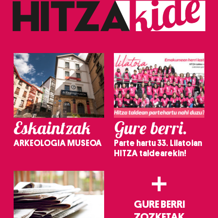
Eskaintzak
Gure berri.
ARKEOLOGIA MUSEOA
Parte hartu 33. Lilatoian
HITZA taldearekin!
+
GURE BERRI
ZOZKETAK