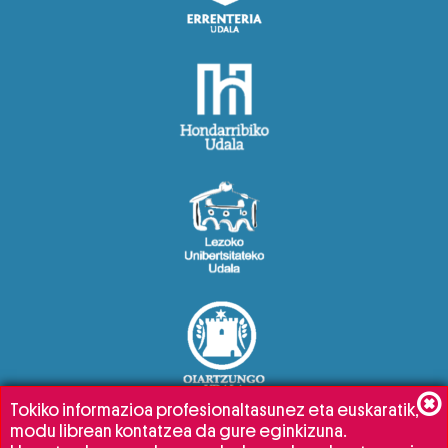
Tokiko informazioa profesionaltasunez eta euskaratik,
modu librean kontatzea da gure eginkizuna.