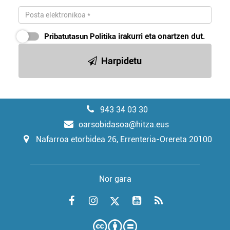
Pribatutasun Politika
irakurri eta onartzen dut.
Harpidetu
943 34 03 30
oarsobidasoa@hitza.eus
Nafarroa etorbidea 26, Errenteria-Orereta 20100
Nor gara