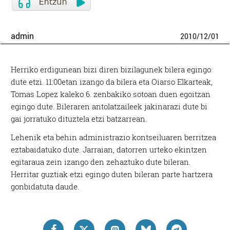
admin
2010
/
12
/
01
Herriko erdigunean bizi diren bizilagunek bilera egingo
dute etzi. 11:00etan izango da bilera eta Oiarso Elkarteak,
Tomas Lopez kaleko 6. zenbakiko sotoan duen egoitzan
egingo dute. Bileraren antolatzaileek jakinarazi dute bi
gai jorratuko dituztela etzi batzarrean.
Lehenik eta behin administrazio kontseiluaren berritzea
eztabaidatuko dute. Jarraian, datorren urteko ekintzen
egitaraua zein izango den zehaztuko dute bileran.
Herritar guztiak etzi egingo duten bileran parte hartzera
gonbidatuta daude.