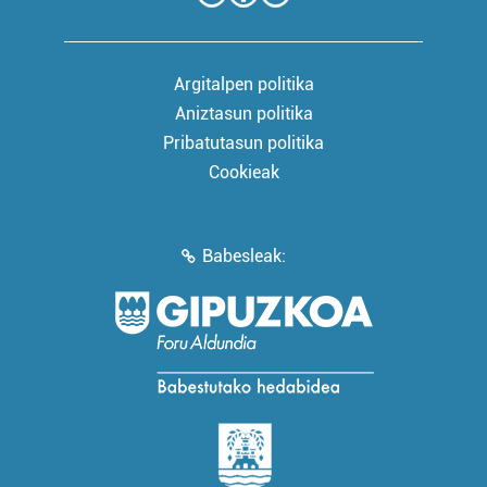
Argitalpen politika
Aniztasun politika
Pribatutasun politika
Cookieak
Babesleak: