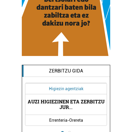
ZERBITZU GIDA
Higiezin agentziak
AUZI HIGIEZINEN ETA ZERBITZU
GENTZIA
ELDUAY
JUR
...
Errenteria-Orereta