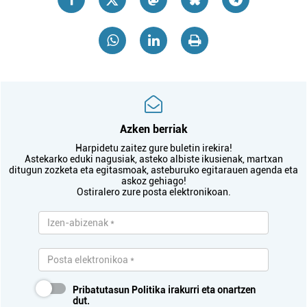
Azken berriak
Harpidetu zaitez gure buletin irekira!
Astekarko eduki nagusiak, asteko albiste ikusienak, martxan
ditugun zozketa eta egitasmoak, asteburuko egitarauen agenda eta
askoz gehiago!
Ostiralero zure posta elektronikoan.
Pribatutasun Politika
irakurri eta onartzen
dut.