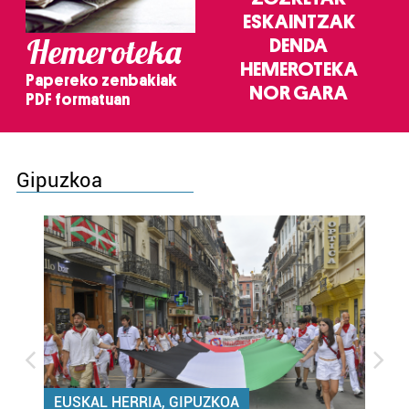
ESKAINTZAK
Hemeroteka
DENDA
HEMEROTEKA
Papereko zenbakiak
NOR GARA
PDF formatuan
Gipuzkoa
EUSKAL HERRIA, GIPUZKOA