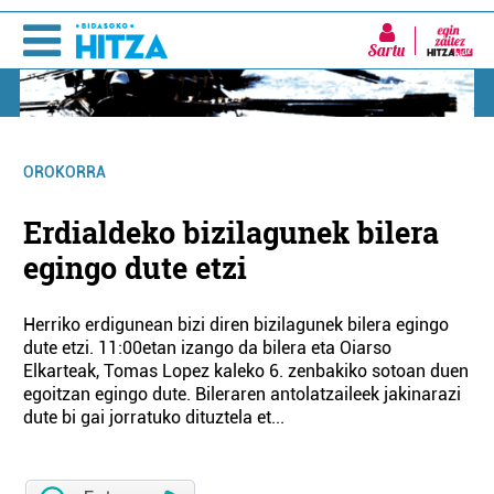
Sartu
OROKORRA
Erdialdeko bizilagunek bilera
egingo dute etzi
Herriko erdigunean bizi diren bizilagunek bilera egingo
dute etzi. 11:00etan izango da bilera eta Oiarso
Elkarteak, Tomas Lopez kaleko 6. zenbakiko sotoan duen
egoitzan egingo dute. Bileraren antolatzaileek jakinarazi
dute bi gai jorratuko dituztela et...