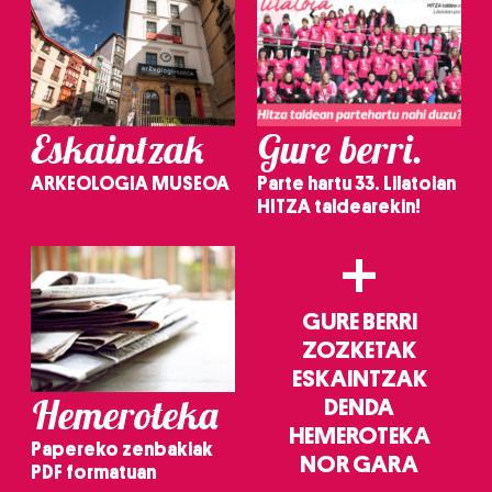
Eskaintzak
Gure berri.
ARKEOLOGIA MUSEOA
Parte hartu 33. Lilatoian
HITZA taldearekin!
+
GURE BERRI
ZOZKETAK
ESKAINTZAK
Hemeroteka
DENDA
HEMEROTEKA
Papereko zenbakiak
NOR GARA
PDF formatuan