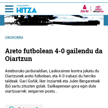
Sartu
OROKORRA
Areto futbolean 4-0 gailendu da
Oiartzun
Asteburuko jardunaldian, Laskorainen kontra jokatu du
Oiartzunek areto futbolean, eta 4-0 irabazi du herriko
taldeak. Gari Goñik, Iker Inziartek eta Julen Bergaretxek
(bi) sartu zituzten golak. Sailkapenean gora egin dute
oiartzuarrek: seigarren postu...