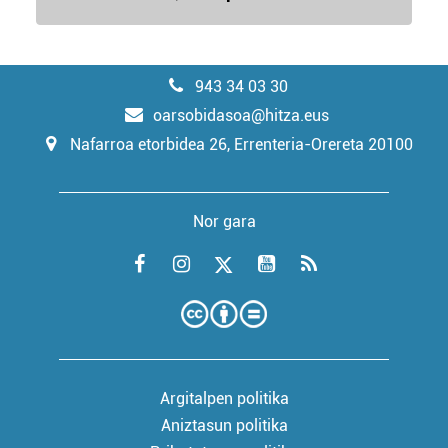
943 34 03 30
oarsobidasoa@hitza.eus
Nafarroa etorbidea 26, Errenteria-Orereta 20100
Nor gara
Argitalpen politika
Aniztasun politika