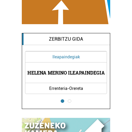
ZERBITZU GIDA
Ileapaindegiak
ARITZA
HELENA MERINO ILEAPAINDEGIA
JAKIN
Errenteria-Orereta