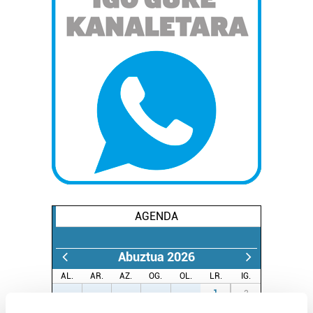
AGENDA
Abuztua 2026
AL.
AR.
AZ.
OG.
OL.
LR.
IG.
27
28
29
30
31
1
2