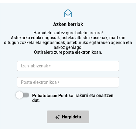
Azken berriak
Harpidetu zaitez gure buletin irekira!
Astekarko eduki nagusiak, asteko albiste ikusienak, martxan
ditugun zozketa eta egitasmoak, asteburuko egitarauen agenda eta
askoz gehiago!
Ostiralero zure posta elektronikoan.
Pribatutasun Politika
irakurri eta onartzen
dut.
Harpidetu