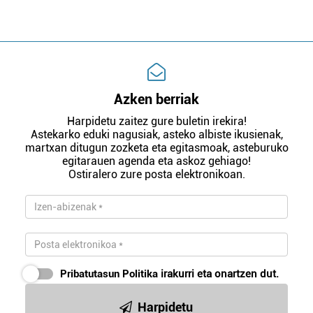
Azken berriak
Harpidetu zaitez gure buletin irekira!
Astekarko eduki nagusiak, asteko albiste ikusienak,
martxan ditugun zozketa eta egitasmoak, asteburuko
egitarauen agenda eta askoz gehiago!
Ostiralero zure posta elektronikoan.
Pribatutasun Politika
irakurri eta onartzen dut.
Harpidetu