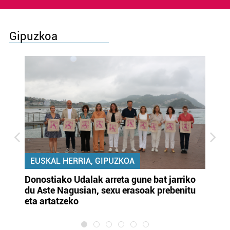
Gipuzkoa
EUSKAL HERRIA, GIPUZKOA
Donostiako Udalak arreta gune bat jarriko
Ur
du Aste Nagusian, sexu erasoak prebenitu
es
eta artatzeko
lu