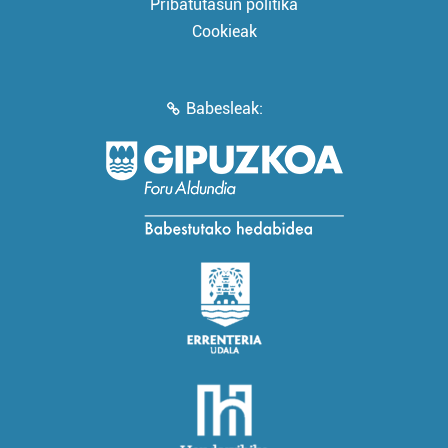
Pribatutasun politika
Cookieak
Babesleak: