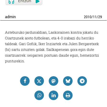
admin
2010
/
11
/
29
Asteburuko jardunaldian, Laskorainen kontra jokatu du
Oiartzunek areto futbolean, eta 4-0 irabazi du herriko
taldeak. Gari Goñik, Iker Inziartek eta Julen Bergaretxek
(bi) sartu zituzten golak. Sailkapenean gora egin dute
oiartzuarrek: seigarren postuan daude egun, hemezortzi
punturekin.