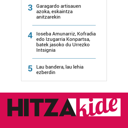
3
Garagardo artisauen
azoka, eskaintza
anitzarekin
4
Ioseba Amunarriz, Kofradia
edo Izugarria Konpartsa,
batek jasoko du Urrezko
Intsignia
5
Lau bandera, lau lehia
ezberdin