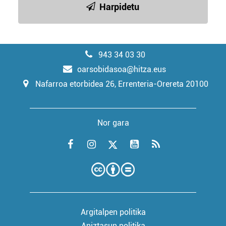
Harpidetu
943 34 03 30
oarsobidasoa@hitza.eus
Nafarroa etorbidea 26, Errenteria-Orereta 20100
Nor gara
Argitalpen politika
Aniztasun politika