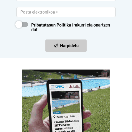
Pribatutasun Politika
irakurri eta onartzen
dut.
Harpidetu