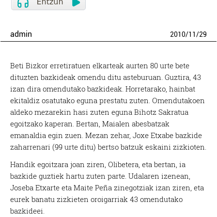
admin
2010
/
11
/
29
Beti Bizkor erretiratuen elkarteak aurten 80 urte bete
dituzten bazkideak omendu ditu asteburuan. Guztira, 43
izan dira omendutako bazkideak. Horretarako, hainbat
ekitaldiz osatutako eguna prestatu zuten. Omendutakoen
aldeko mezarekin hasi zuten eguna Bihotz Sakratua
egoitzako kaperan. Bertan, Maialen abesbatzak
emanaldia egin zuen. Mezan zehar, Joxe Etxabe bazkide
zaharrenari (99 urte ditu) bertso batzuk eskaini zizkioten.
Handik egoitzara joan ziren, Olibetera, eta bertan, ia
bazkide guztiek hartu zuten parte. Udalaren izenean,
Joseba Etxarte eta Maite Peña zinegotziak izan ziren, eta
eurek banatu zizkieten oroigarriak 43 omendutako
bazkideei.