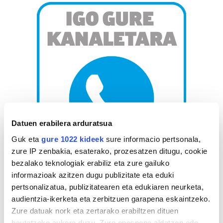
Datuen erabilera arduratsua
Guk eta
gure 1022 kideek
sure informacio pertsonala,
zure IP zenbakia, esaterako, prozesatzen ditugu, cookie
bezalako teknologiak erabiliz eta zure gailuko
AGENDA
informazioak azitzen dugu publizitate eta eduki
pertsonalizatua, publizitatearen eta edukiaren neurketa,
audientzia-ikerketa eta zerbitzuen garapena eskaintzeko.
Abuztua 2026
Zure datuak nork eta zertarako erabiltzen dituen
AL.
AR.
AZ.
OG.
OL.
LR.
IG.
hautatzeko aukera duzu. Zure onespena aldatzen edo