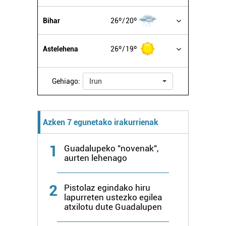
erabiltzen dituen hauta dezakezu.
Bihar
26º
20º
Bazkide batzuek ez dizute baimenik eskatzen, eta beren
interes komertzial legitimoetan babesten dira. Ikusi gure
Astelehena
26º
19º
bazkideen zerrenda, beren ustez zein helburutarako
duten interes legitimoa eta horren aurka nola egin
dezakezun ikusteko.
Gehiago:
Irun
Lortu zure datu pertsonalak prozesatzeko moduari
buruzko informazio gehiago eta ezarri zure lehentasunak
Azken 7 egunetako irakurrienak
datuen atalean. Edozein unetan alda edo ken dezakezu
zure baimena Cookieen adierazpenean.
1
Guadalupeko "novenak",
aurten lehenago
Webgune honek cookie propioak eta hirugarrenen cookie-
fitxategiak erabiltzen ditu. Zure esperientzia eta
2
Pistolaz egindako hiru
zerbitzuak hobetzeko asmoz, cookie teknologiaz
lapurreten ustezko egilea
baliatzen gara. Ohar hau onartuz gero, teknologia hori
atxilotu dute Guadalupen
erabiltzeko baimen esplizitua ematen diguzu.
Gehiago
irakurri