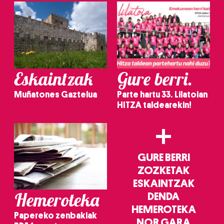
Eskaintzak
Gure berri.
Muñatones Gaztelua
Parte hartu 33. Lilatoian
HITZA taldearekin!
+
GURE BERRI
ZOZKETAK
ESKAINTZAK
Hemeroteka
DENDA
HEMEROTEKA
Papereko zenbakiak
NOR GARA