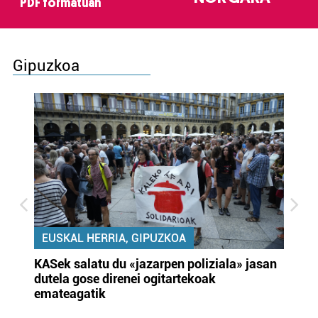
PDF formatuan
Gipuzkoa
EUSKAL HERRIA, GIPUZKOA
KASek salatu du «jazarpen poliziala» jasan
Pa
dutela gose direnei ogitartekoak
da
emateagatik
«s