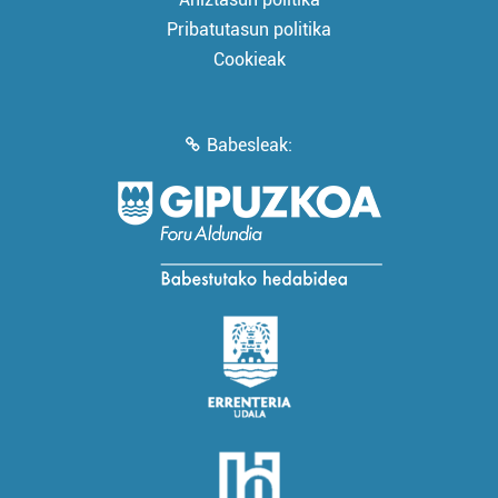
Pribatutasun politika
Cookieak
Babesleak: