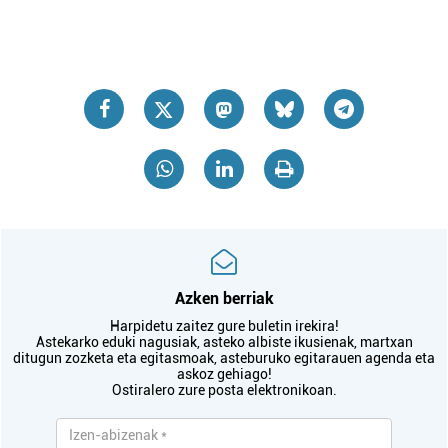
Azken berriak
Harpidetu zaitez gure buletin irekira!
Astekarko eduki nagusiak, asteko albiste ikusienak, martxan
ditugun zozketa eta egitasmoak, asteburuko egitarauen agenda eta
askoz gehiago!
Ostiralero zure posta elektronikoan.