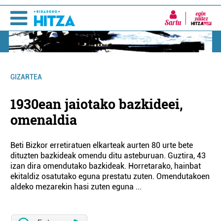
Sartu
GIZARTEA
1930ean jaiotako bazkideei,
omenaldia
Beti Bizkor erretiratuen elkarteak aurten 80 urte bete
dituzten bazkideak omendu ditu asteburuan. Guztira, 43
izan dira omendutako bazkideak. Horretarako, hainbat
ekitaldiz osatutako eguna prestatu zuten. Omendutakoen
aldeko mezarekin hasi zuten eguna ...