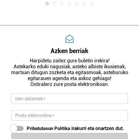
Azken berriak
Harpidetu zaitez gure buletin irekira!
Astekarko eduki nagusiak, asteko albiste ikusienak,
martxan ditugun zozketa eta egitasmoak, asteburuko
egitarauen agenda eta askoz gehiago!
Ostiralero zure posta elektronikoan.
Pribatutasun Politika
irakurri eta onartzen dut.