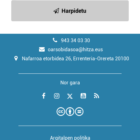
Harpidetu
943 34 03 30
oarsobidasoa@hitza.eus
Nafarroa etorbidea 26, Errenteria-Orereta 20100
Nor gara
Argitalpen politika