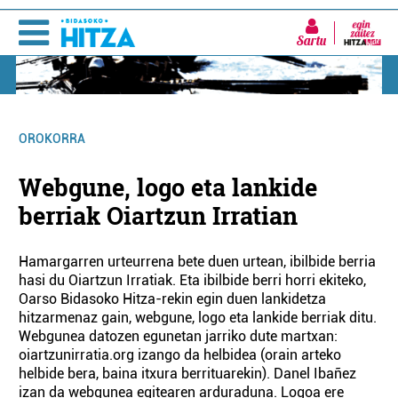
Sartu
OROKORRA
Webgune, logo eta lankide
berriak Oiartzun Irratian
Hamargarren urteurrena bete duen urtean, ibilbide berria
hasi du Oiartzun Irratiak. Eta ibilbide berri horri ekiteko,
Oarso Bidasoko Hitza-rekin egin duen lankidetza
hitzarmenaz gain, webgune, logo eta lankide berriak ditu.
Webgunea datozen egunetan jarriko dute martxan:
oiartzunirratia.org izango da helbidea (orain arteko
helbide bera, baina itxura berrituarekin). Danel Ibañez
izan da webgunea egitearen arduraduna. Logoa ere