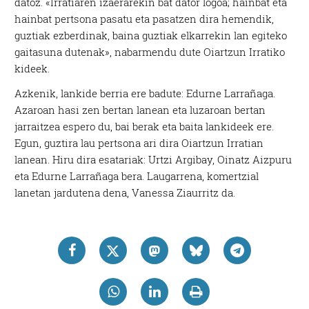
datoz. «Irratiaren izaerarekin bat dator logoa; hainbat eta
hainbat pertsona pasatu eta pasatzen dira hemendik,
guztiak ezberdinak, baina guztiak elkarrekin lan egiteko
gaitasuna dutenak», nabarmendu dute Oiartzun Irratiko
kideek.
Azkenik, lankide berria ere badute: Edurne Larrañaga.
Azaroan hasi zen bertan lanean eta luzaroan bertan
jarraitzea espero du, bai berak eta baita lankideek ere.
Egun, guztira lau pertsona ari dira Oiartzun Irratian
lanean. Hiru dira esatariak: Urtzi Argibay, Oinatz Aizpuru
eta Edurne Larrañaga bera. Laugarrena, komertzial
lanetan jardutena dena, Vanessa Ziaurritz da.