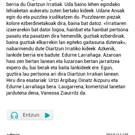
berria du Oiartzun Irratiak. Uda baino lehen egindako
lehiaketan aukeratu zuten bertako kideek. Udane Ansak
egin du eta puzzlea irudikatzen du. Puzzlearen piezak
kolore ezberdinetakoak dira, baina bat datoz. «Irratiaren
izaerarekin bat dator logoa; hainbat eta hainbat pertsona
pasatu eta pasatzen dira hemendik, guztiak ezberdinak,
baina guztiak elkarrekin lan egiteko gaitasuna dutenak»,
nabarmendu dute Oiartzun Irratiko kideek. Azkenik,
lankide berria ere badute: Edurne Larrañaga. Azaroan
hasi zen bertan lanean eta luzaroan bertan jarraitzea
espero du, bai berak eta baita lankideek ere. Egun,
guztira lau pertsona ari dira Oiartzun Irratian lanean.
Hiru dira esatariak: Urtzi Argibay, Oinatz Aizpuru eta
Edurne Larrañaga bera. Laugarrena, komertzial lanetan
jardutena dena, Vanessa Ziaurritz da.