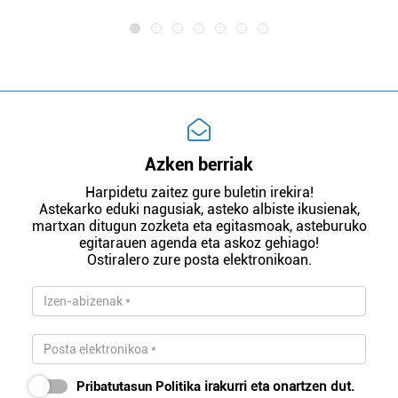
Azken berriak
Harpidetu zaitez gure buletin irekira!
Astekarko eduki nagusiak, asteko albiste ikusienak,
martxan ditugun zozketa eta egitasmoak, asteburuko
egitarauen agenda eta askoz gehiago!
Ostiralero zure posta elektronikoan.
Pribatutasun Politika
irakurri eta onartzen dut.