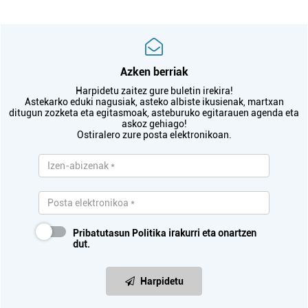
Azken berriak
Harpidetu zaitez gure buletin irekira!
Astekarko eduki nagusiak, asteko albiste ikusienak, martxan
ditugun zozketa eta egitasmoak, asteburuko egitarauen agenda eta
askoz gehiago!
Ostiralero zure posta elektronikoan.
Pribatutasun Politika
irakurri eta onartzen
dut.
Harpidetu