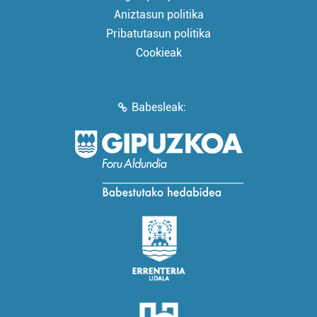
Aniztasun politika
Pribatutasun politika
Cookieak
Babesleak: