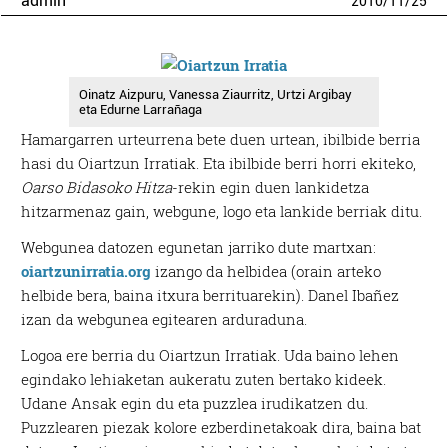
admin
2010
/
11
/
25
Oinatz Aizpuru, Vanessa Ziaurritz, Urtzi Argibay
eta Edurne Larrañaga
Hamargarren urteurrena bete duen urtean, ibilbide berria
hasi du Oiartzun Irratiak. Eta ibilbide berri horri ekiteko,
Oarso Bidasoko Hitza
-rekin egin duen lankidetza
hitzarmenaz gain, webgune, logo eta lankide berriak ditu.
Webgunea datozen egunetan jarriko dute martxan:
oiartzunirratia.org
izango da helbidea (orain arteko
helbide bera, baina itxura berrituarekin). Danel Ibañez
izan da webgunea egitearen arduraduna.
Logoa ere berria du Oiartzun Irratiak. Uda baino lehen
egindako lehiaketan aukeratu zuten bertako kideek.
Udane Ansak egin du eta puzzlea irudikatzen du.
Puzzlearen piezak kolore ezberdinetakoak dira, baina bat