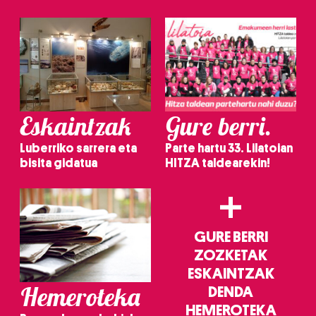
Eskaintzak
Gure berri.
Luberriko sarrera eta
Parte hartu 33. Lilatoian
bisita gidatua
HITZA taldearekin!
+
GURE BERRI
ZOZKETAK
ESKAINTZAK
Hemeroteka
DENDA
HEMEROTEKA