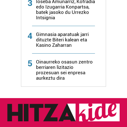
3
Ioseba Amunarriz, Kofradia
edo Izugarria Konpartsa,
batek jasoko du Urrezko
Intsignia
4
Gimnasia aparatuak jarri
dituzte Biteri kalean eta
Kasino Zaharran
5
Oinaurreko osasun zentro
berriaren lizitazio
prozesuan sei enpresa
aurkeztu dira