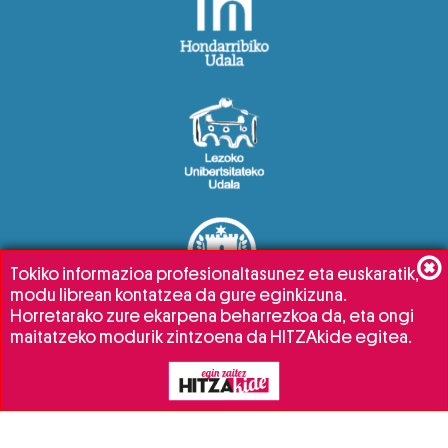
Tokiko informazioa profesionaltasunez eta euskaratik,
modu librean kontatzea da gure eginkizuna.
Horretarako zure ekarpena beharrezkoa da, eta ongi
maitatzeko modurik zintzoena da HITZAkide egitea.