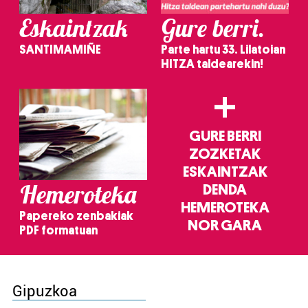
Eskaintzak
Gure berri.
SANTIMAMIÑE
Parte hartu 33. Lilatoian
HITZA taldearekin!
+
GURE BERRI
ZOZKETAK
ESKAINTZAK
Hemeroteka
DENDA
HEMEROTEKA
Papereko zenbakiak
NOR GARA
PDF formatuan
Gipuzkoa