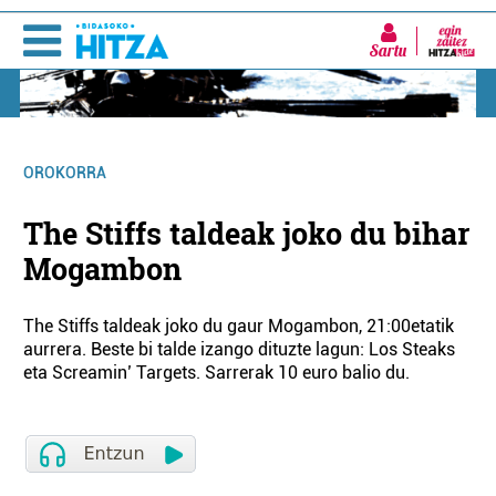
Sartu
OROKORRA
The Stiffs taldeak joko du bihar
Mogambon
The Stiffs taldeak joko du gaur Mogambon, 21:00etatik
aurrera. Beste bi talde izango dituzte lagun: Los Steaks
eta Screamin’ Targets. Sarrerak 10 euro balio du.