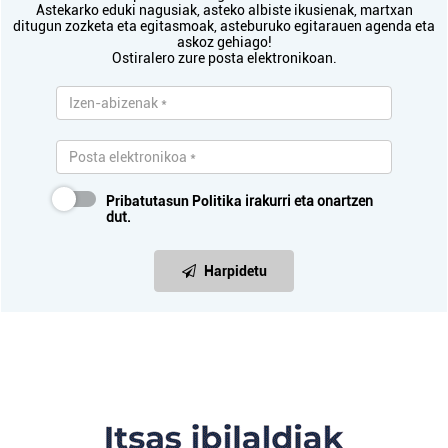
Astekarko eduki nagusiak, asteko albiste ikusienak, martxan
ditugun zozketa eta egitasmoak, asteburuko egitarauen agenda eta
askoz gehiago!
Ostiralero zure posta elektronikoan.
Pribatutasun Politika
irakurri eta onartzen
dut.
Harpidetu