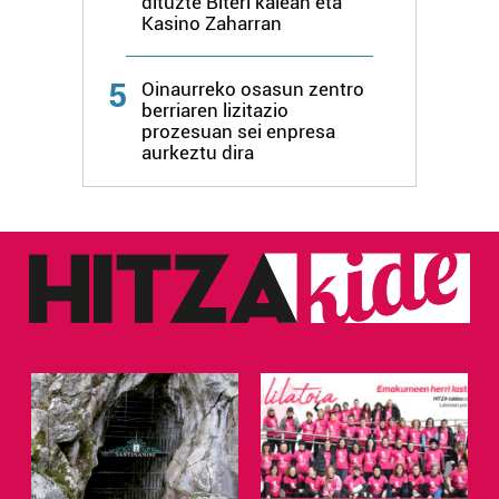
dituzte Biteri kalean eta
Kasino Zaharran
Webgune honek cookie propioak eta hirugarrenen cookie-
fitxategiak erabiltzen ditu. Zure esperientzia eta
5
Oinaurreko osasun zentro
zerbitzuak hobetzeko asmoz, cookie teknologiaz
berriaren lizitazio
baliatzen gara. Ohar hau onartuz gero, teknologia hori
prozesuan sei enpresa
aurkeztu dira
erabiltzeko baimen esplizitua ematen diguzu.
Gehiago
irakurri