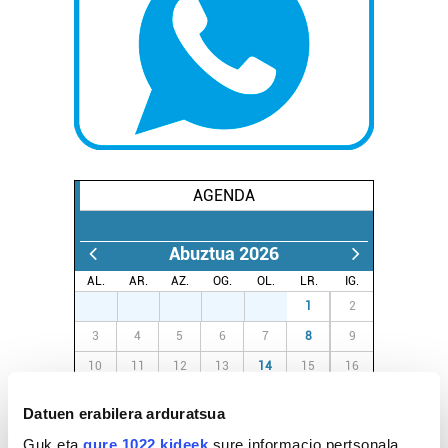
AGENDA
Abuztua 2026
AL.
AR.
AZ.
OG.
OL.
LR.
IG.
27
28
29
30
31
1
2
3
4
5
6
7
8
9
10
11
12
13
14
15
16
17
18
19
20
21
22
23
Datuen erabilera arduratsua
24
25
26
27
28
29
30
Guk eta
gure 1022 kideek
sure informacio pertsonala,