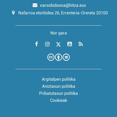
oarsobidasoa@hitza.eus
Nafarroa etorbidea 26, Errenteria-Orereta 20100
Nor gara
Argitalpen politika
Aniztasun politika
Pribatutasun politika
Cookieak