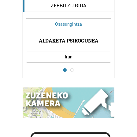
ZERBITZU GIDA
Osasungintza
ERBITZU
AUZI H
ALDAKETA PSIKOGUNEA
Irun