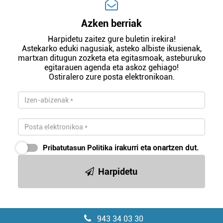
Azken berriak
Harpidetu zaitez gure buletin irekira!
Astekarko eduki nagusiak, asteko albiste ikusienak,
martxan ditugun zozketa eta egitasmoak, asteburuko
egitarauen agenda eta askoz gehiago!
Ostiralero zure posta elektronikoan.
Pribatutasun Politika
irakurri eta onartzen dut.
Harpidetu
943 34 03 30