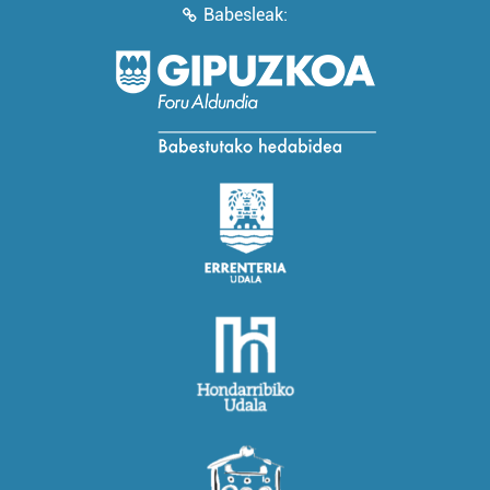
Babesleak: