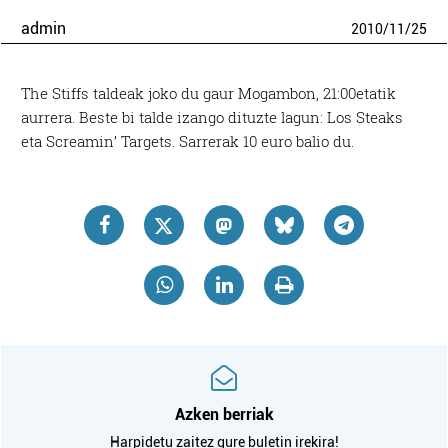
admin
2010
/
11
/
25
The Stiffs taldeak joko du gaur Mogambon, 21:00etatik
aurrera. Beste bi talde izango dituzte lagun: Los Steaks
eta Screamin’ Targets. Sarrerak 10 euro balio du.
Azken berriak
Harpidetu zaitez gure buletin irekira!