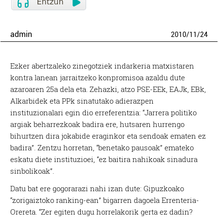
admin
2010
/
11
/
24
Ezker abertzaleko zinegotziek indarkeria matxistaren
kontra lanean jarraitzeko konpromisoa azaldu dute
azaroaren 25a dela eta. Zehazki, atzo PSE-EEk, EAJk, EBk,
Alkarbidek eta PPk sinatutako adierazpen
instituzionalari egin dio erreferentzia: “Jarrera politiko
argiak beharrezkoak badira ere, hutsaren hurrengo
bihurtzen dira jokabide eraginkor eta sendoak ematen ez
badira”. Zentzu horretan, “benetako pausoak” emateko
eskatu diete instituzioei, “ez baitira nahikoak sinadura
sinbolikoak”.
Datu bat ere gogorarazi nahi izan dute: Gipuzkoako
“zorigaiztoko ranking-ean” bigarren dagoela Errenteria-
Orereta. “Zer egiten dugu horrelakorik gerta ez dadin?