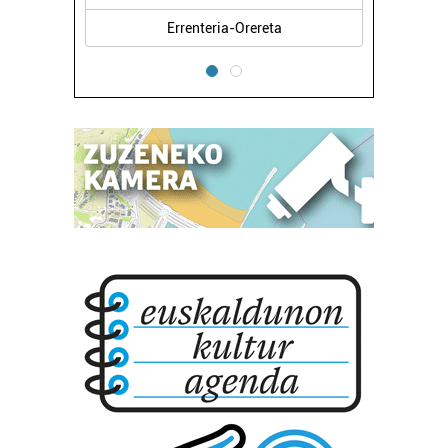
Errenteria-Orereta