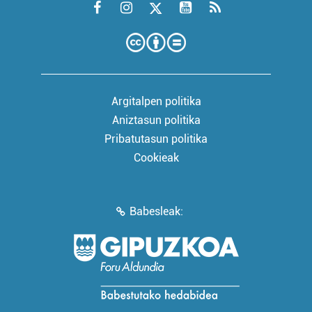
Argitalpen politika
Aniztasun politika
Pribatutasun politika
Cookieak
Babesleak: