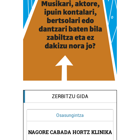
ZERBITZU GIDA
Osasungintza
DA
NAGORE CABADA HORTZ KLINIKA
R