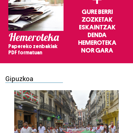
GURE BERRI
ZOZKETAK
ESKAINTZAK
Hemeroteka
DENDA
HEMEROTEKA
Papereko zenbakiak
NOR GARA
PDF formatuan
Gipuzkoa