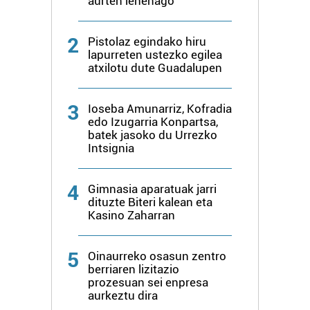
aurten lehenago
zerbitzuak hobetzeko asmoz, cookie teknologiaz
baliatzen gara. Ohar hau onartuz gero, teknologia hori
2
Pistolaz egindako hiru
erabiltzeko baimen esplizitua ematen diguzu.
Gehiago
lapurreten ustezko egilea
irakurri
atxilotu dute Guadalupen
3
Ioseba Amunarriz, Kofradia
edo Izugarria Konpartsa,
batek jasoko du Urrezko
Intsignia
4
Gimnasia aparatuak jarri
dituzte Biteri kalean eta
Kasino Zaharran
5
Oinaurreko osasun zentro
berriaren lizitazio
prozesuan sei enpresa
aurkeztu dira