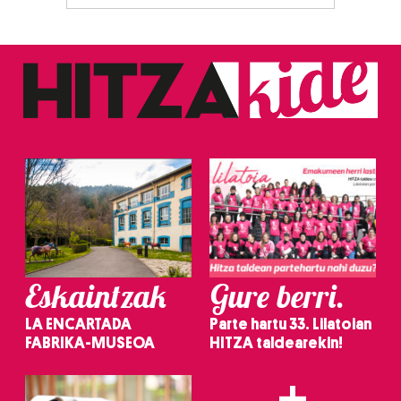
Eskaintzak
Gure berri.
LA ENCARTADA
Parte hartu 33. Lilatoian
FABRIKA-MUSEOA
HITZA taldearekin!
+