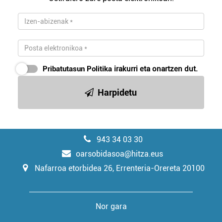
Pribatutasun Politika
irakurri eta onartzen dut.
Harpidetu
943 34 03 30
oarsobidasoa@hitza.eus
Nafarroa etorbidea 26, Errenteria-Orereta 20100
Nor gara