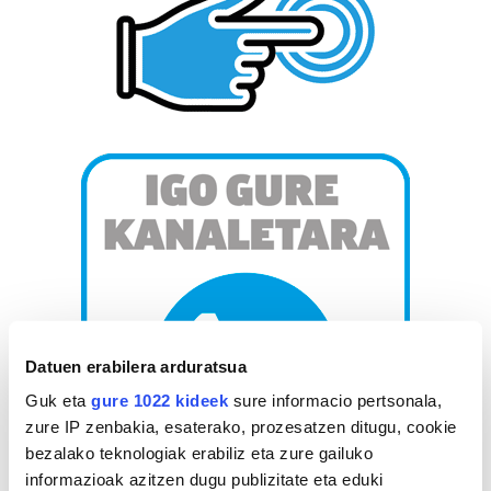
Datuen erabilera arduratsua
Guk eta
gure 1022 kideek
sure informacio pertsonala,
zure IP zenbakia, esaterako, prozesatzen ditugu, cookie
bezalako teknologiak erabiliz eta zure gailuko
informazioak azitzen dugu publizitate eta eduki