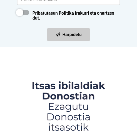
Pribatutasun Politika
irakurri eta onartzen
dut.
Harpidetu