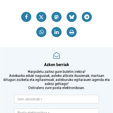
Azken berriak
Harpidetu zaitez gure buletin irekira!
Astekarko eduki nagusiak, asteko albiste ikusienak, martxan
ditugun zozketa eta egitasmoak, asteburuko egitarauen agenda eta
askoz gehiago!
Ostiralero zure posta elektronikoan.