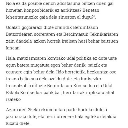
Nola ez da posible denon adostasuna biltzen duen gai
honetan konponbiderik ez aurkitzea? Benetan
lehentasunezko gaia dela sinesten al dugu?”.
Udalari gogorarazi diote oraindik Berdintasun
Batzordearen sorreraren eta Berdintasun Teknikariaren
zain daudela, azken horrek irailean hasi behar baitzuen
lanean.
Hala, matxismoaren kontrako udal politika ez dute uste
egun batera mugatuta egon behar denik, baizik eta
egunero egin behar dela. Ildo horretatik, hezkuntza oso
tresna baliotsua dela azaldu dute, eta funtsezko
tresnatzat jo dituzte Berdintasun Kontseilua eta Udal
Eskola Kontseilua; batik bat, herritarrak inplikatu ahal
izateko.
Azaroaren 25eko ekimenetan parte hartuko dutela
jakinarazi dute, eta herritarrei ere hala egiteko deialdia
luzatu diete.