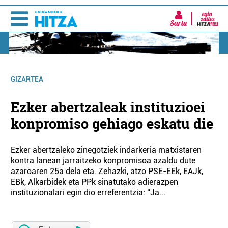
Sartu
GIZARTEA
Ezker abertzaleak instituzioei
konpromiso gehiago eskatu die
Ezker abertzaleko zinegotziek indarkeria matxistaren
kontra lanean jarraitzeko konpromisoa azaldu dute
azaroaren 25a dela eta. Zehazki, atzo PSE-EEk, EAJk,
EBk, Alkarbidek eta PPk sinatutako adierazpen
instituzionalari egin dio erreferentzia: “Ja...