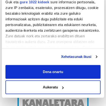
Guk eta
gure 1022 kideek
sure informacio pertsonala,
zure IP zenbakia, esaterako, prozesatzen ditugu, cookie
bezalako teknologiak erabiliz eta zure gailuko
informazioak azitzen dugu publizitate eta eduki
pertsonalizatua, publizitatearen eta edukiaren neurketa,
audientzia-ikerketa eta zerbitzuen garapena eskaintzeko.
Zure datuak nork eta zertarako erabiltzen dituen
hautatzeko aukera duzu. Zure onespena aldatzen edo
deuseztatzen ahal duzu edozein momentutan, Cookie
deklaraziotik edo Privacy triggerean klikatuz.
Xehetasunak ikusi
If you allow, we would also like to:
Collect information about your geographical
Dena onartu
location which can be accurate to within several
meters
Aukeratu
Identify your device by actively scanning it for
specific characteristics (fingerprinting)
Find out more about how your personal data is processed
and set your preferences in the
details section
.