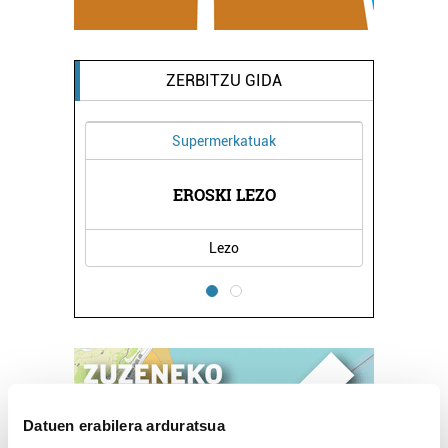
ZERBITZU GIDA
Supermerkatuak
Osasungintza
EROSKI LEZO
OBEA - 2 ORTOP
Lezo
Errenteria-Orere
Datuen erabilera arduratsua