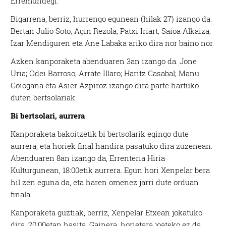
Erremundegi.
Bigarrena, berriz, hurrengo egunean (hilak 27) izango da.
Bertan Julio Soto; Agin Rezola; Patxi Iriart; Saioa Alkaiza;
Izar Mendiguren eta Ane Labaka ariko dira nor baino nor.
Azken kanporaketa abenduaren 3an izango da. Jone
Uria; Odei Barroso; Arrate Illaro; Haritz Casabal; Manu
Goiogana eta Asier Azpiroz izango dira parte hartuko
duten bertsolariak.
Bi bertsolari, aurrera
Kanporaketa bakoitzetik bi bertsolarik egingo dute
aurrera, eta horiek final handira pasatuko dira zuzenean.
Abenduaren 8an izango da, Errenteria Hiria
Kulturgunean, 18:00etik aurrera. Egun hori Xenpelar bera
hil zen eguna da, eta haren omenez jarri dute orduan
finala.
Kanporaketa guztiak, berriz, Xenpelar Etxean jokatuko
dira, 20:00etan hasita. Gainera, horietara joateko ez da