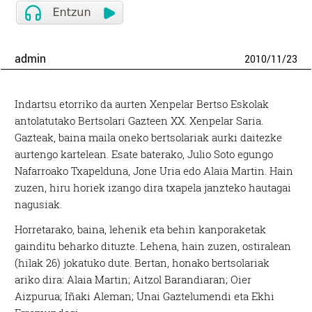
admin
2010
/
11
/
23
Indartsu etorriko da aurten Xenpelar Bertso Eskolak
antolatutako Bertsolari Gazteen XX. Xenpelar Saria.
Gazteak, baina maila oneko bertsolariak aurki daitezke
aurtengo kartelean. Esate baterako, Julio Soto egungo
Nafarroako Txapelduna, Jone Uria edo Alaia Martin. Hain
zuzen, hiru horiek izango dira txapela janzteko hautagai
nagusiak.
Horretarako, baina, lehenik eta behin kanporaketak
gainditu beharko dituzte. Lehena, hain zuzen, ostiralean
(hilak 26) jokatuko dute. Bertan, honako bertsolariak
ariko dira: Alaia Martin; Aitzol Barandiaran; Oier
Aizpurua; Iñaki Aleman; Unai Gaztelumendi eta Ekhi