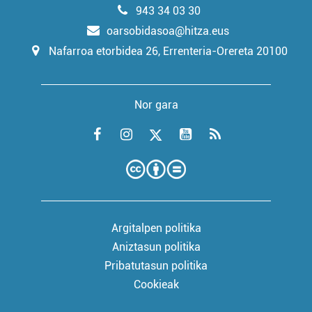
943 34 03 30
oarsobidasoa@hitza.eus
Nafarroa etorbidea 26, Errenteria-Orereta 20100
Nor gara
Argitalpen politika
Aniztasun politika
Pribatutasun politika
Cookieak