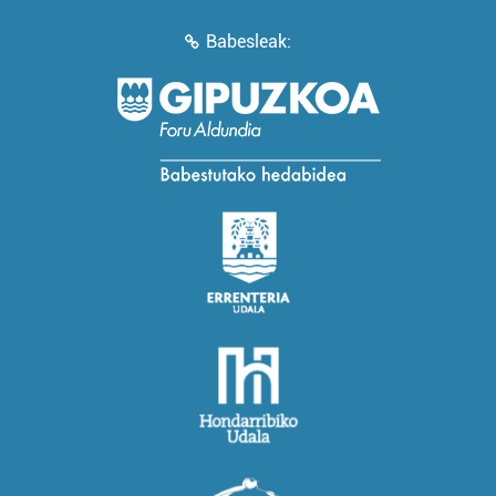
Babesleak: