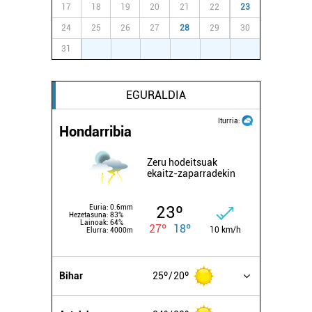
zure baimena Cookieen adierazpenean.
17
18
19
20
21
22
23
24
25
26
27
28
29
30
Webgune honek cookie propioak eta hirugarrenen cookie-
31
1
2
3
4
5
6
fitxategiak erabiltzen ditu. Zure esperientzia eta
zerbitzuak hobetzeko asmoz, cookie teknologiaz
baliatzen gara. Ohar hau onartuz gero, teknologia hori
EGURALDIA
erabiltzeko baimen esplizitua ematen diguzu.
Gehiago
irakurri
Iturria:
Hondarribia
Zeru hodeitsuak
ekaitz-zaparradekin
23º
Euria:
0.6mm
Hezetasuna:
83%
Lainoak:
64%
27º
18º
10 km/h
Elurra:
4000m
Bihar
25º
20º