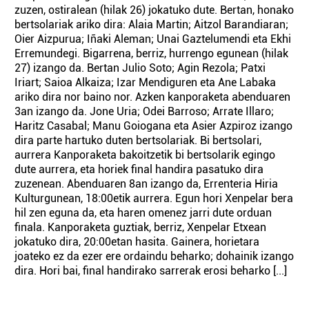
zuzen, ostiralean (hilak 26) jokatuko dute. Bertan, honako
bertsolariak ariko dira: Alaia Martin; Aitzol Barandiaran;
Oier Aizpurua; Iñaki Aleman; Unai Gaztelumendi eta Ekhi
Erremundegi. Bigarrena, berriz, hurrengo egunean (hilak
27) izango da. Bertan Julio Soto; Agin Rezola; Patxi
Iriart; Saioa Alkaiza; Izar Mendiguren eta Ane Labaka
ariko dira nor baino nor. Azken kanporaketa abenduaren
3an izango da. Jone Uria; Odei Barroso; Arrate Illaro;
Haritz Casabal; Manu Goiogana eta Asier Azpiroz izango
dira parte hartuko duten bertsolariak. Bi bertsolari,
aurrera Kanporaketa bakoitzetik bi bertsolarik egingo
dute aurrera, eta horiek final handira pasatuko dira
zuzenean. Abenduaren 8an izango da, Errenteria Hiria
Kulturgunean, 18:00etik aurrera. Egun hori Xenpelar bera
hil zen eguna da, eta haren omenez jarri dute orduan
finala. Kanporaketa guztiak, berriz, Xenpelar Etxean
jokatuko dira, 20:00etan hasita. Gainera, horietara
joateko ez da ezer ere ordaindu beharko; dohainik izango
dira. Hori bai, final handirako sarrerak erosi beharko [...]