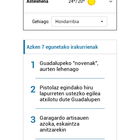
Astelehena
24º
20º
Gehiago:
Hondarribia
Azken 7 egunetako irakurrienak
1
Guadalupeko "novenak",
aurten lehenago
2
Pistolaz egindako hiru
lapurreten ustezko egilea
atxilotu dute Guadalupen
3
Garagardo artisauen
azoka, eskaintza
anitzarekin