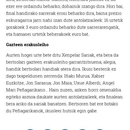
ezer ere ordaindu beharko; dohainik izango dira. Hori bai,
final handirako sarrerak erosi beharko dira, baina prezio
eskuragarria jarri nahi izan dute antolatzaileek: 16 urtetik
gorakoek 3 euro ordaindu beharko dute sarrerarengatik,
eta hamasei urtetik beherakoek euro bat.
Gazteen erakusleiho
Aurten hogei urte bete ditu Xenpelar Sariak, eta bera da
bertsolari gazteen erakusleiho garrantzitsuena; alegia,
handik bertsolari handiak atera dira. Ikusi besterik ez
dago txapeldunen zerrenda: Iñaki Murua; Xabier
Euzkitze, Jon Sarasua; Jon Maia; Uxue Alberdi; Angel
Mari Peñagarikano… Hain zuzen, azken horri omenaldia
egiteko asmoa daukate aurten antolatzaileek, eta finalean
bera ariko da sariak banatzen. Bertsoren bat ere botako
du Peñagarikanok, ikusleei hutsik egin gabe.