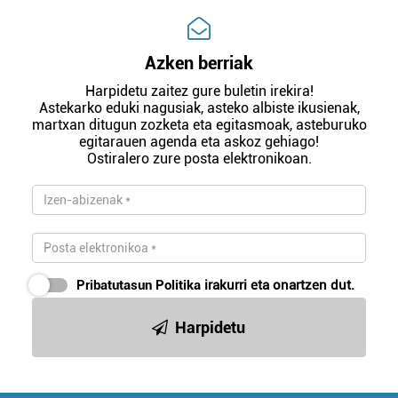
Azken berriak
Harpidetu zaitez gure buletin irekira!
Astekarko eduki nagusiak, asteko albiste ikusienak,
martxan ditugun zozketa eta egitasmoak, asteburuko
egitarauen agenda eta askoz gehiago!
Ostiralero zure posta elektronikoan.
Pribatutasun Politika
irakurri eta onartzen dut.
Harpidetu