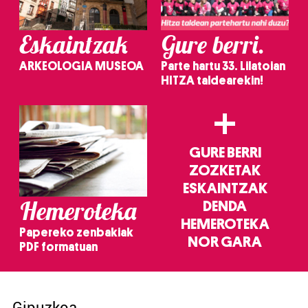
Eskaintzak
Gure berri.
ARKEOLOGIA MUSEOA
Parte hartu 33. Lilatoian
HITZA taldearekin!
+
GURE BERRI
ZOZKETAK
ESKAINTZAK
Hemeroteka
DENDA
HEMEROTEKA
Papereko zenbakiak
NOR GARA
PDF formatuan
Gipuzkoa