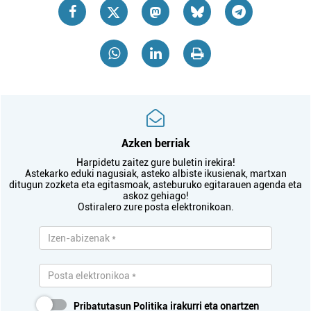
Azken berriak
Harpidetu zaitez gure buletin irekira!
Astekarko eduki nagusiak, asteko albiste ikusienak, martxan
ditugun zozketa eta egitasmoak, asteburuko egitarauen agenda eta
askoz gehiago!
Ostiralero zure posta elektronikoan.
Pribatutasun Politika
irakurri eta onartzen