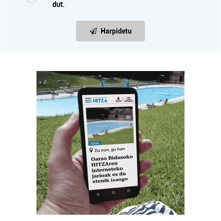
dut.
Harpidetu