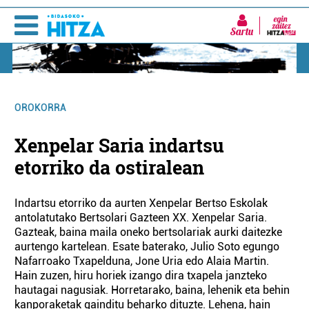
Sartu
OROKORRA
Xenpelar Saria indartsu
etorriko da ostiralean
Indartsu etorriko da aurten Xenpelar Bertso Eskolak
antolatutako Bertsolari Gazteen XX. Xenpelar Saria.
Gazteak, baina maila oneko bertsolariak aurki daitezke
aurtengo kartelean. Esate baterako, Julio Soto egungo
Nafarroako Txapelduna, Jone Uria edo Alaia Martin.
Hain zuzen, hiru horiek izango dira txapela janzteko
hautagai nagusiak. Horretarako, baina, lehenik eta behin
kanporaketak gainditu beharko dituzte. Lehena, hain