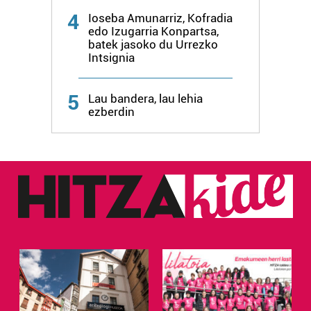
4
Ioseba Amunarriz, Kofradia
edo Izugarria Konpartsa,
batek jasoko du Urrezko
Intsignia
5
Lau bandera, lau lehia
ezberdin