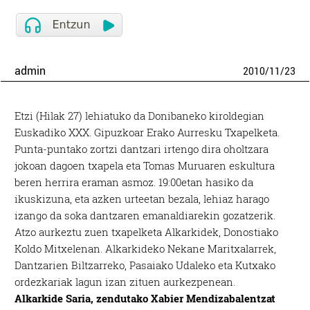
admin
2010
/
11
/
23
Etzi (Hilak 27) lehiatuko da Donibaneko kiroldegian
Euskadiko XXX. Gipuzkoar Erako Aurresku Txapelketa.
Punta-puntako zortzi dantzari irtengo dira oholtzara
jokoan dagoen txapela eta Tomas Muruaren eskultura
beren herrira eraman asmoz. 19:00etan hasiko da
ikuskizuna, eta azken urteetan bezala, lehiaz harago
izango da soka dantzaren emanaldiarekin gozatzerik.
Atzo aurkeztu zuen txapelketa Alkarkidek, Donostiako
Koldo Mitxelenan. Alkarkideko Nekane Maritxalarrek,
Dantzarien Biltzarreko, Pasaiako Udaleko eta Kutxako
ordezkariak lagun izan zituen aurkezpenean.
Alkarkide Saria, zendutako Xabier Mendizabalentzat