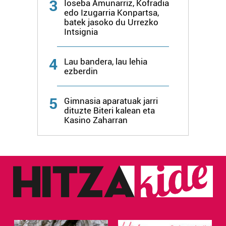
3
Ioseba Amunarriz, Kofradia
edo Izugarria Konpartsa,
batek jasoko du Urrezko
Intsignia
4
Lau bandera, lau lehia
ezberdin
5
Gimnasia aparatuak jarri
dituzte Biteri kalean eta
Kasino Zaharran