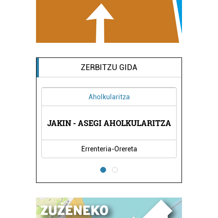
ZERBITZU GIDA
Aholkularitza
JAKIN - ASEGI AHOLKULARITZA
Errenteria-Orereta