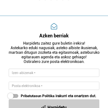
Azken berriak
Harpidetu zaitez gure buletin irekira!
Astekarko eduki nagusiak, asteko albiste ikusienak,
martxan ditugun zozketa eta egitasmoak, asteburuko
egitarauen agenda eta askoz gehiago!
Ostiralero zure posta elektronikoan.
Pribatutasun Politika
irakurri eta onartzen dut.
Harpidetu