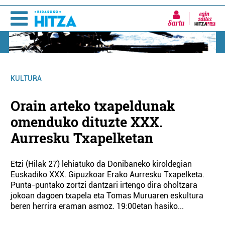
Sartu
KULTURA
Orain arteko txapeldunak
omenduko dituzte XXX.
Aurresku Txapelketan
Etzi (Hilak 27) lehiatuko da Donibaneko kiroldegian
Euskadiko XXX. Gipuzkoar Erako Aurresku Txapelketa.
Punta-puntako zortzi dantzari irtengo dira oholtzara
jokoan dagoen txapela eta Tomas Muruaren eskultura
beren herrira eraman asmoz. 19:00etan hasiko...