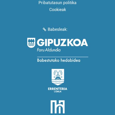
Pribatutasun politika
Cookieak
Babesleak: