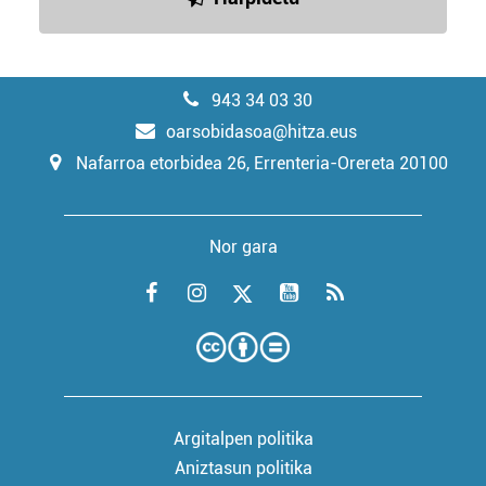
943 34 03 30
oarsobidasoa@hitza.eus
Nafarroa etorbidea 26, Errenteria-Orereta 20100
Nor gara
Argitalpen politika
Aniztasun politika