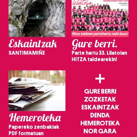
Eskaintzak
Gure berri.
SANTIMAMIÑE
Parte hartu 33. Lilatoian
HITZA taldearekin!
+
GURE BERRI
ZOZKETAK
ESKAINTZAK
Hemeroteka
DENDA
HEMEROTEKA
Papereko zenbakiak
NOR GARA
PDF formatuan