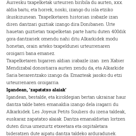
Aurresku txapelketak urteurren biribila du aurten, xxx.
aldia baitu, eta horrek, noski, izango du isla etziko
ikuskizunean. Txapelketaren historian irabazle izan
diren dantzari guztiak izango dira Donibanen. Urte
hauetan guztietan txapelketan parte hartu duten 400dik
gora dantzariek omendu nahi ditu Alkarkidek modu
honetan, orain arteko txapeldunei urteurrenaren
oroigarri bana emanez.
Txapelketaren bigarren aldian irabazle izan zen Xabier
Mendizabal donostiarra aurten zendu da, eta Alkarkide
Saria berarentzako izango da. Emazteak jasoko du etzi
urteurrenaren oroigarria.
Igandean, ‘zapatatxo alaiak’
Igandean, bestalde, eta kiroldegian bertan ukrainar haur
dantza talde baten emanaldia izango dela iragarri du
Alkarkidek. Les Joyeux Petits Souliers du izena taldeak,
euskaraz zapatatxo alaiak. Dantza emanaldietan lortzen
duten dirua umezurtz etxeetara eta ospitaletara
bideratzen dute aipatu dantza taldeko arduradunek.