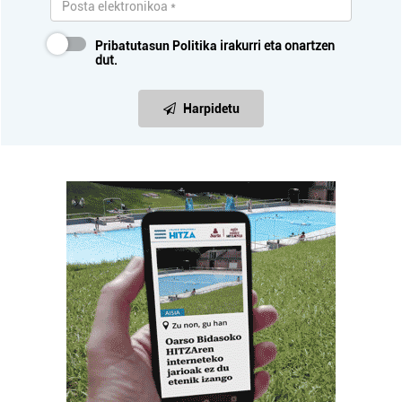
Pribatutasun Politika
irakurri eta onartzen
dut.
Harpidetu