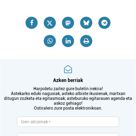
Azken berriak
Harpidetu zaitez gure buletin irekira!
Astekarko eduki nagusiak, asteko albiste ikusienak, martxan
ditugun zozketa eta egitasmoak, asteburuko egitarauen agenda eta
askoz gehiago!
Ostiralero zure posta elektronikoan.