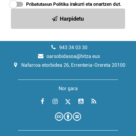
Pribatutasun Politika
irakurri eta onartzen dut.
Harpidetu
943 34 03 30
oarsobidasoa@hitza.eus
Nafarroa etorbidea 26, Errenteria-Orereta 20100
Nor gara