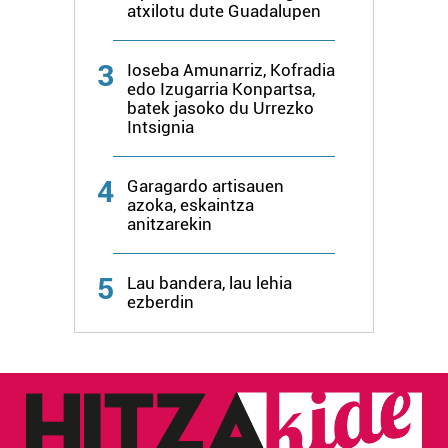
atxilotu dute Guadalupen
irakurri
3
Ioseba Amunarriz, Kofradia
edo Izugarria Konpartsa,
batek jasoko du Urrezko
Intsignia
4
Garagardo artisauen
azoka, eskaintza
anitzarekin
5
Lau bandera, lau lehia
ezberdin