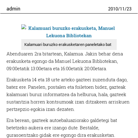
admin
2010
/
11
/
23
Kalamuari buruzko erakusketaren paneletako bat
Abenduaren 2ra bitartean, Kalamua. Jakin behar dena
erakusketa egongo da Manuel Lekuona Bibliotekan,
09:00etatik 13:00etara eta 16:00etatik 20:00etara.
Erakusketa 14 eta 18 urte arteko gazteei zuzenduta dago,
batez ere. Panelen, postalen eta foiletoen bidez, gazteak
kalamuari buruz informatzea da helburua, hala, gazteek
sustantzia horren kontsumoak izan ditzakeen arriskuen
pertzepzio egokia izan dezaten.
Era berean, gazteek autoebaluaziorako galdetegi bat
betetzeko aukera ere izango dute. Bestalde,
gurasoentzako gidak ere egongo dira erakusketan.