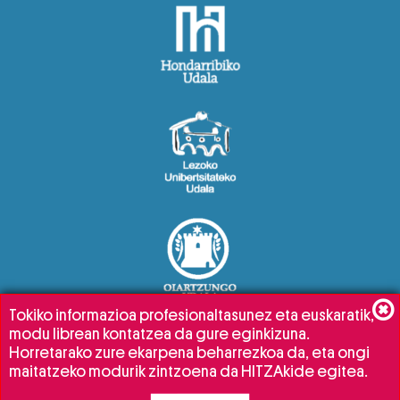
Tokiko informazioa profesionaltasunez eta euskaratik,
modu librean kontatzea da gure eginkizuna.
Horretarako zure ekarpena beharrezkoa da, eta ongi
maitatzeko modurik zintzoena da HITZAkide egitea.