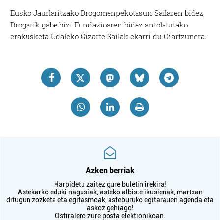
Eusko Jaurlaritzako Drogomenpekotasun Sailaren bidez,
Drogarik gabe bizi Fundazioaren bidez antolatutako
erakusketa Udaleko Gizarte Sailak ekarri du Oiartzunera.
Azken berriak
Harpidetu zaitez gure buletin irekira!
Astekarko eduki nagusiak, asteko albiste ikusienak, martxan
ditugun zozketa eta egitasmoak, asteburuko egitarauen agenda eta
askoz gehiago!
Ostiralero zure posta elektronikoan.