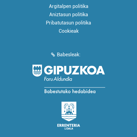
Argitalpen politika
Aniztasun politika
Pribatutasun politika
Cookieak
Babesleak: