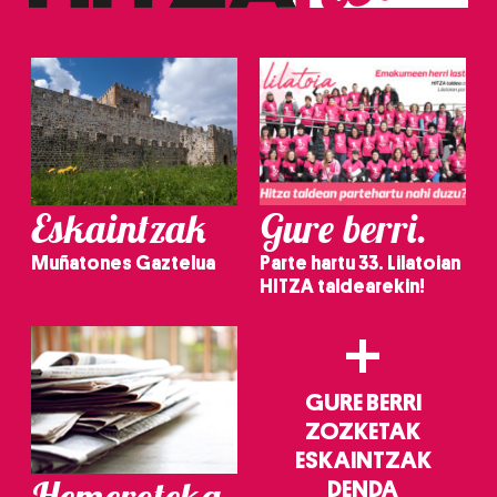
Eskaintzak
Gure berri.
Muñatones Gaztelua
Parte hartu 33. Lilatoian
HITZA taldearekin!
+
GURE BERRI
ZOZKETAK
ESKAINTZAK
Hemeroteka
DENDA