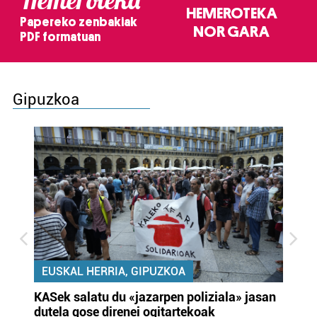
HEMEROTEKA
Papereko zenbakiak
NOR GARA
PDF formatuan
Gipuzkoa
EUSKAL HERRIA, GIPUZKOA
KASek salatu du «jazarpen poliziala» jasan
Pa
dutela gose direnei ogitartekoak
da