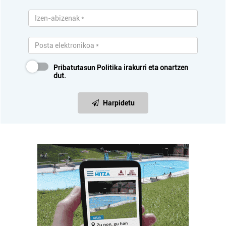
Pribatutasun Politika
irakurri eta onartzen
dut.
Harpidetu