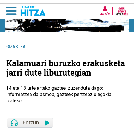
Sartu
GIZARTEA
Kalamuari buruzko erakusketa
jarri dute liburutegian
14 eta 18 urte arteko gazteei zuzenduta dago;
informatzea da asmoa, gazteek pertzepzio egokia
izateko