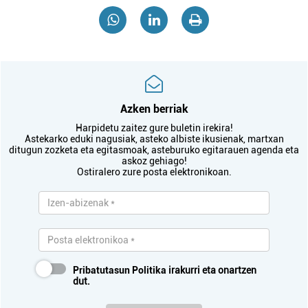
Azken berriak
Harpidetu zaitez gure buletin irekira!
Astekarko eduki nagusiak, asteko albiste ikusienak, martxan
ditugun zozketa eta egitasmoak, asteburuko egitarauen agenda eta
askoz gehiago!
Ostiralero zure posta elektronikoan.
Pribatutasun Politika
irakurri eta onartzen
dut.