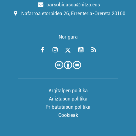
oarsobidasoa@hitza.eus
Nafarroa etorbidea 26, Errenteria-Orereta 20100
Nor gara
Argitalpen politika
Aniztasun politika
Pribatutasun politika
Cookieak