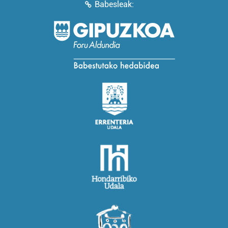
Babesleak: