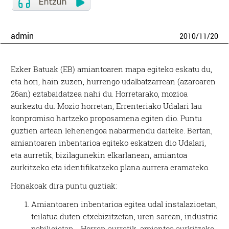
admin
2010
/
11
/
20
Ezker Batuak (EB) amiantoaren mapa egiteko eskatu du,
eta hori, hain zuzen, hurrengo udalbatzarrean (azaroaren
26an) eztabaidatzea nahi du. Horretarako, mozioa
aurkeztu du. Mozio horretan, Errenteriako Udalari lau
konpromiso hartzeko proposamena egiten dio. Puntu
guztien artean lehenengoa nabarmendu daiteke. Bertan,
amiantoaren inbentarioa egiteko eskatzen dio Udalari,
eta aurretik, bizilagunekin elkarlanean, amiantoa
aurkitzeko eta identifikatzeko plana aurrera eramateko.
Honakoak dira puntu guztiak:
Amiantoaren inbentarioa egitea udal instalazioetan,
teilatua duten etxebizitzetan, uren sarean, industria
pabilioietan… Horren aurretik, amiantoa aurkitzeko