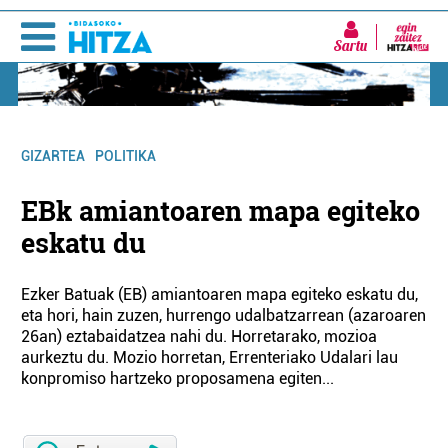
Sartu
GIZARTEA
POLITIKA
EBk amiantoaren mapa egiteko
eskatu du
Ezker Batuak (EB) amiantoaren mapa egiteko eskatu du,
eta hori, hain zuzen, hurrengo udalbatzarrean (azaroaren
26an) eztabaidatzea nahi du. Horretarako, mozioa
aurkeztu du. Mozio horretan, Errenteriako Udalari lau
konpromiso hartzeko proposamena egiten...