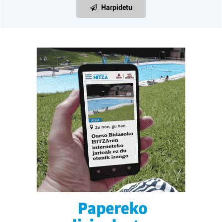
Harpidetu