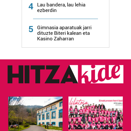
4
Lau bandera, lau lehia
ezberdin
5
Gimnasia aparatuak jarri
dituzte Biteri kalean eta
Kasino Zaharran