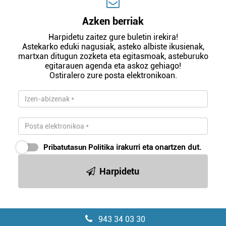
Azken berriak
Harpidetu zaitez gure buletin irekira!
Astekarko eduki nagusiak, asteko albiste ikusienak,
martxan ditugun zozketa eta egitasmoak, asteburuko
egitarauen agenda eta askoz gehiago!
Ostiralero zure posta elektronikoan.
Pribatutasun Politika
irakurri eta onartzen dut.
Harpidetu
943 34 03 30