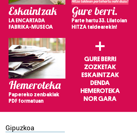
Eskaintzak
Gure berri.
LA ENCARTADA
Parte hartu 33. Lilatoian
FABRIKA-MUSEOA
HITZA taldearekin!
+
GURE BERRI
ZOZKETAK
ESKAINTZAK
Hemeroteka
DENDA
HEMEROTEKA
Papereko zenbakiak
NOR GARA
PDF formatuan
Gipuzkoa