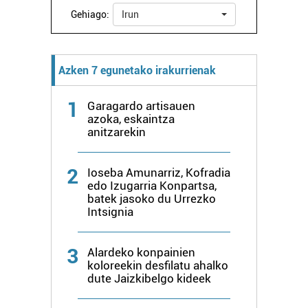
Gehiago:
Irun
Webgune honek cookie propioak eta hirugarrenen cookie-
fitxategiak erabiltzen ditu. Zure esperientzia eta
zerbitzuak hobetzeko asmoz, cookie teknologiaz
Azken 7 egunetako irakurrienak
baliatzen gara. Ohar hau onartuz gero, teknologia hori
erabiltzeko baimen esplizitua ematen diguzu.
Gehiago
1
Garagardo artisauen
irakurri
azoka, eskaintza
anitzarekin
2
Ioseba Amunarriz, Kofradia
edo Izugarria Konpartsa,
batek jasoko du Urrezko
Intsignia
3
Alardeko konpainien
koloreekin desfilatu ahalko
dute Jaizkibelgo kideek