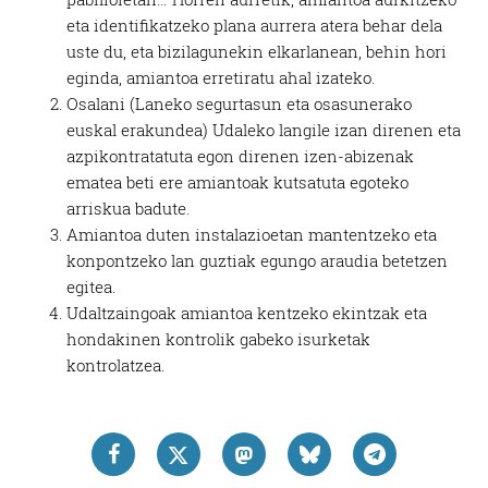
eta identifikatzeko plana aurrera atera behar dela
uste du, eta bizilagunekin elkarlanean, behin hori
eginda, amiantoa erretiratu ahal izateko.
Osalani (Laneko segurtasun eta osasunerako
euskal erakundea) Udaleko langile izan direnen eta
azpikontratatuta egon direnen izen-abizenak
ematea beti ere amiantoak kutsatuta egoteko
arriskua badute.
Amiantoa duten instalazioetan mantentzeko eta
konpontzeko lan guztiak egungo araudia betetzen
egitea.
Udaltzaingoak amiantoa kentzeko ekintzak eta
hondakinen kontrolik gabeko isurketak
kontrolatzea.