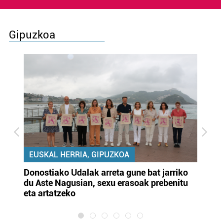
Gipuzkoa
EUSKAL HERRIA, GIPUZKOA
Donostiako Udalak arreta gune bat jarriko
Ur
du Aste Nagusian, sexu erasoak prebenitu
es
eta artatzeko
lu