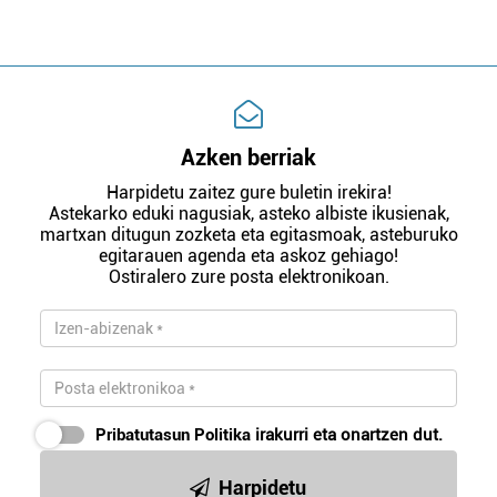
Azken berriak
Harpidetu zaitez gure buletin irekira!
Astekarko eduki nagusiak, asteko albiste ikusienak,
martxan ditugun zozketa eta egitasmoak, asteburuko
egitarauen agenda eta askoz gehiago!
Ostiralero zure posta elektronikoan.
Pribatutasun Politika
irakurri eta onartzen dut.
Harpidetu