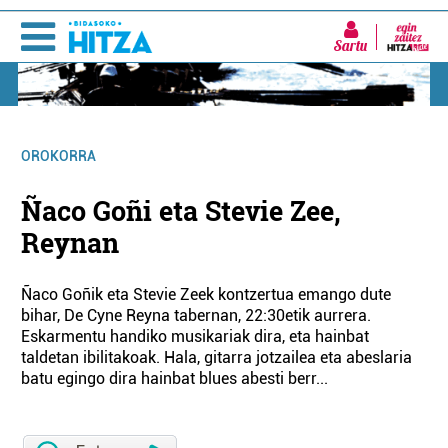
Sartu
OROKORRA
Ñaco Goñi eta Stevie Zee,
Reynan
Ñaco Goñik eta Stevie Zeek kontzertua emango dute
bihar, De Cyne Reyna tabernan, 22:30etik aurrera.
Eskarmentu handiko musikariak dira, eta hainbat
taldetan ibilitakoak. Hala, gitarra jotzailea eta abeslaria
batu egingo dira hainbat blues abesti berr...