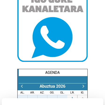
AGENDA
Abuztua 2026
AL.
AR.
AZ.
OG.
OL.
LR.
IG.
27
28
29
30
31
1
2