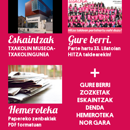
Eskaintzak
Gure berri.
TXAKOLIN MUSEOA-
Parte hartu 33. Lilatoian
TXAKOLINGUNEA
HITZA taldearekin!
+
GURE BERRI
ZOZKETAK
ESKAINTZAK
Hemeroteka
DENDA
HEMEROTEKA
Papereko zenbakiak
NOR GARA
PDF formatuan