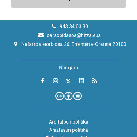
943 34 03 30
oarsobidasoa@hitza.eus
Nafarroa etorbidea 26, Errenteria-Orereta 20100
Nor gara
Argitalpen politika
Aniztasun politika