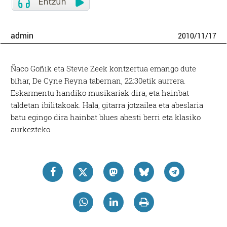
admin
2010
/
11
/
17
Ñaco Goñik eta Stevie Zeek kontzertua emango dute
bihar, De Cyne Reyna tabernan, 22:30etik aurrera.
Eskarmentu handiko musikariak dira, eta hainbat
taldetan ibilitakoak. Hala, gitarra jotzailea eta abeslaria
batu egingo dira hainbat blues abesti berri eta klasiko
aurkezteko.