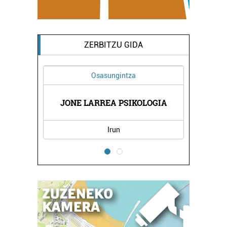
ZERBITZU GIDA
Osasungintza
A EGAÑA
FERNAN
JONE LARREA PSIKOLOGIA
Irun