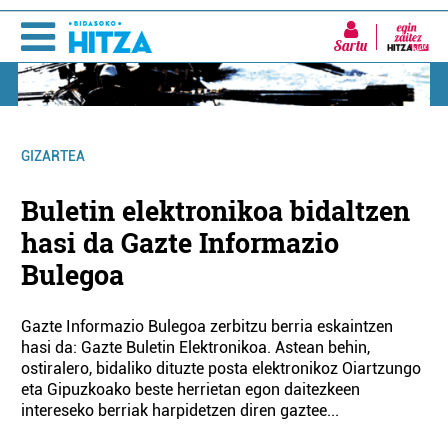
Sartu
GIZARTEA
Buletin elektronikoa bidaltzen
hasi da Gazte Informazio
Bulegoa
Gazte Informazio Bulegoa zerbitzu berria eskaintzen
hasi da: Gazte Buletin Elektronikoa. Astean behin,
ostiralero, bidaliko dituzte posta elektronikoz Oiartzungo
eta Gipuzkoako beste herrietan egon daitezkeen
intereseko berriak harpidetzen diren gaztee...