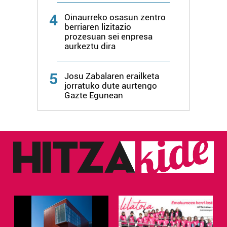
4
Oinaurreko osasun zentro
berriaren lizitazio
prozesuan sei enpresa
aurkeztu dira
5
Josu Zabalaren erailketa
jorratuko dute aurtengo
Gazte Egunean