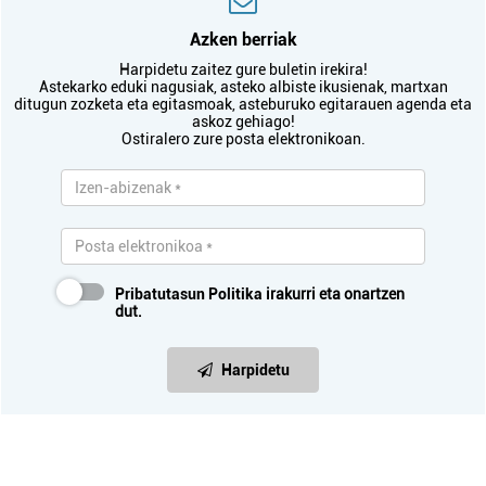
Azken berriak
Harpidetu zaitez gure buletin irekira!
Astekarko eduki nagusiak, asteko albiste ikusienak, martxan
ditugun zozketa eta egitasmoak, asteburuko egitarauen agenda eta
askoz gehiago!
Ostiralero zure posta elektronikoan.
Pribatutasun Politika
irakurri eta onartzen
dut.
Harpidetu