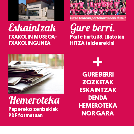
Eskaintzak
Gure berri.
TXAKOLIN MUSEOA-
Parte hartu 33. Lilatoian
TXAKOLINGUNEA
HITZA taldearekin!
+
GURE BERRI
ZOZKETAK
ESKAINTZAK
Hemeroteka
DENDA
HEMEROTEKA
Papereko zenbakiak
NOR GARA
PDF formatuan