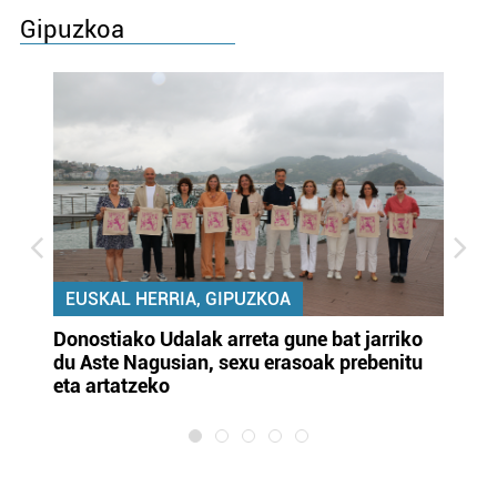
Gipuzkoa
EUSKAL HERRIA, GIPUZKOA
Donostiako Udalak arreta gune bat jarriko
Ur
du Aste Nagusian, sexu erasoak prebenitu
es
eta artatzeko
lu