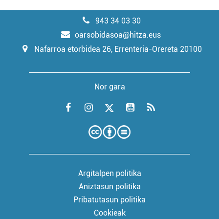
943 34 03 30
oarsobidasoa@hitza.eus
Nafarroa etorbidea 26, Errenteria-Orereta 20100
Nor gara
Argitalpen politika
Aniztasun politika
Pribatutasun politika
Cookieak