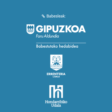
Babesleak: