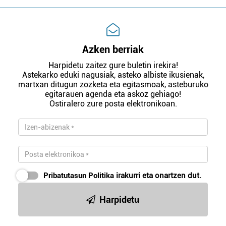
Azken berriak
Harpidetu zaitez gure buletin irekira!
Astekarko eduki nagusiak, asteko albiste ikusienak,
martxan ditugun zozketa eta egitasmoak, asteburuko
egitarauen agenda eta askoz gehiago!
Ostiralero zure posta elektronikoan.
Pribatutasun Politika
irakurri eta onartzen dut.
Harpidetu