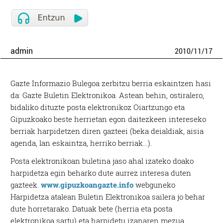
admin
2010
/
11
/
17
Gazte Informazio Bulegoa zerbitzu berria eskaintzen hasi
da: Gazte Buletin Elektronikoa. Astean behin, ostiralero,
bidaliko dituzte posta elektronikoz Oiartzungo eta
Gipuzkoako beste herrietan egon daitezkeen intereseko
berriak harpidetzen diren gazteei (beka deialdiak, aisia
agenda, lan eskaintza, herriko berriak…).
Posta elektronikoan buletina jaso ahal izateko doako
harpidetza egin beharko dute aurrez interesa duten
gazteek.
www.gipuzkoangazte.info
webguneko
Harpidetza atalean Buletin Elektronikoa sailera jo behar
dute horretarako. Datuak bete (herria eta posta
elektronikoa sartu) eta harpidetu izanaren mezua