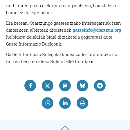
norberaren posta elektronikoan jasotzean, baieztatzea
baino ez da egin behar.
Era berean, Oiartzungo gazteentzako interesgarriak izan
daitezkeen albisteak dituztenek
gazteinfo@oiartzun.org
helbidera deialdiak bidal ditzaketela gogorarazi dute
Gazte Informazio Buelgotik.
Gazte Informazio Bulegoko kudeatzailea arduratuko da
horren berri emateaz Buletin Elektronikoan.