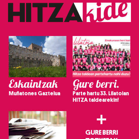
Eskaintzak
Gure berri.
Muñatones Gaztelua
Parte hartu 33. Lilatoian
HITZA taldearekin!
+
GURE BERRI