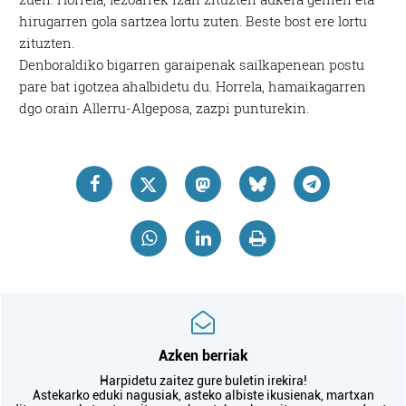
hirugarren gola sartzea lortu zuten. Beste bost ere lortu
zituzten.
Denboraldiko bigarren garaipenak sailkapenean postu
pare bat igotzea ahalbidetu du. Horrela, hamaikagarren
dgo orain Allerru-Algeposa, zazpi punturekin.
Azken berriak
Harpidetu zaitez gure buletin irekira!
Astekarko eduki nagusiak, asteko albiste ikusienak, martxan