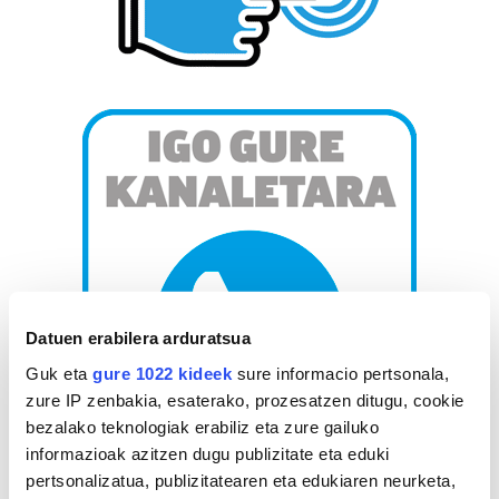
Datuen erabilera arduratsua
Guk eta
gure 1022 kideek
sure informacio pertsonala,
zure IP zenbakia, esaterako, prozesatzen ditugu, cookie
bezalako teknologiak erabiliz eta zure gailuko
informazioak azitzen dugu publizitate eta eduki
pertsonalizatua, publizitatearen eta edukiaren neurketa,
AGENDA