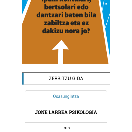
ZERBITZU GIDA
Osasungintza
ETA
TM
JONE LARREA PSIKOLOGIA
Irun