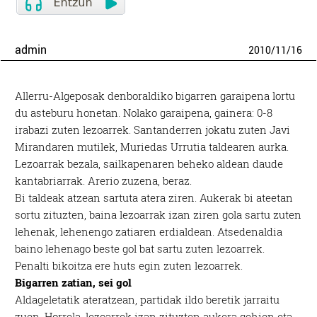
admin
2010
/
11
/
16
Allerru-Algeposak denboraldiko bigarren garaipena lortu
du asteburu honetan. Nolako garaipena, gainera: 0-8
irabazi zuten lezoarrek. Santanderren jokatu zuten Javi
Mirandaren mutilek, Muriedas Urrutia taldearen aurka.
Lezoarrak bezala, sailkapenaren beheko aldean daude
kantabriarrak. Arerio zuzena, beraz.
Bi taldeak atzean sartuta atera ziren. Aukerak bi ateetan
sortu zituzten, baina lezoarrak izan ziren gola sartu zuten
lehenak, lehenengo zatiaren erdialdean. Atsedenaldia
baino lehenago beste gol bat sartu zuten lezoarrek.
Penalti bikoitza ere huts egin zuten lezoarrek.
Bigarren zatian, sei gol
Aldageletatik ateratzean, partidak ildo beretik jarraitu
zuen. Horrela, lezoarrek izan zituzten aukera gehien eta