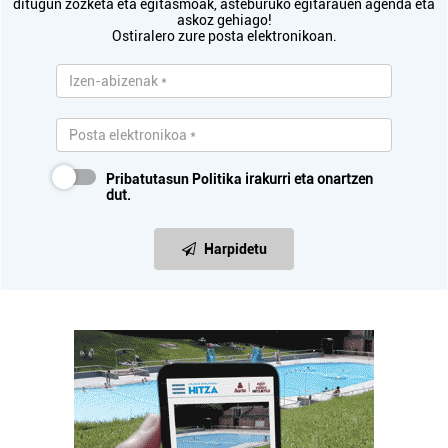
ditugun zozketa eta egitasmoak, asteburuko egitarauen agenda eta
askoz gehiago!
Ostiralero zure posta elektronikoan.
Pribatutasun Politika
irakurri eta onartzen
dut.
Harpidetu