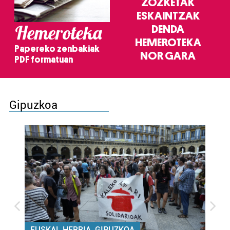
ZOZKETAK
ESKAINTZAK
Hemeroteka
DENDA
HEMEROTEKA
Papereko zenbakiak
NOR GARA
PDF formatuan
Gipuzkoa
EUSKAL HERRIA, GIPUZKOA