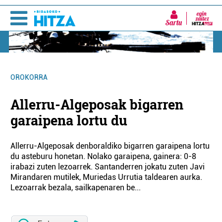
Sartu
OROKORRA
Allerru-Algeposak bigarren
garaipena lortu du
Allerru-Algeposak denboraldiko bigarren garaipena lortu
du asteburu honetan. Nolako garaipena, gainera: 0-8
irabazi zuten lezoarrek. Santanderren jokatu zuten Javi
Mirandaren mutilek, Muriedas Urrutia taldearen aurka.
Lezoarrak bezala, sailkapenaren be...