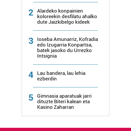
baliatzen gara. Ohar hau onartuz gero, teknologia hori
erabiltzeko baimen esplizitua ematen diguzu.
Gehiago
2
Alardeko konpainien
irakurri
koloreekin desfilatu ahalko
dute Jaizkibelgo kideek
3
Ioseba Amunarriz, Kofradia
edo Izugarria Konpartsa,
batek jasoko du Urrezko
Intsignia
4
Lau bandera, lau lehia
ezberdin
5
Gimnasia aparatuak jarri
dituzte Biteri kalean eta
Kasino Zaharran