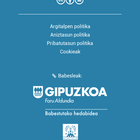
Argitalpen politika
Aniztasun politika
Pribatutasun politika
Cookieak
Babesleak: