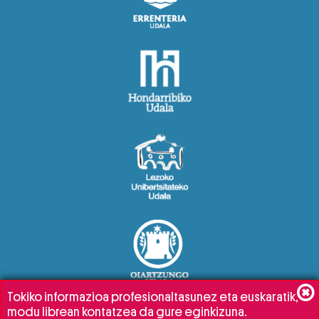
Tokiko informazioa profesionaltasunez eta euskaratik,
modu librean kontatzea da gure eginkizuna.