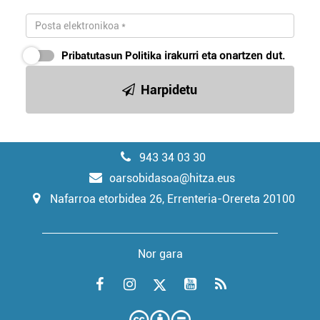
Pribatutasun Politika
irakurri eta onartzen dut.
Harpidetu
943 34 03 30
oarsobidasoa@hitza.eus
Nafarroa etorbidea 26, Errenteria-Orereta 20100
Nor gara