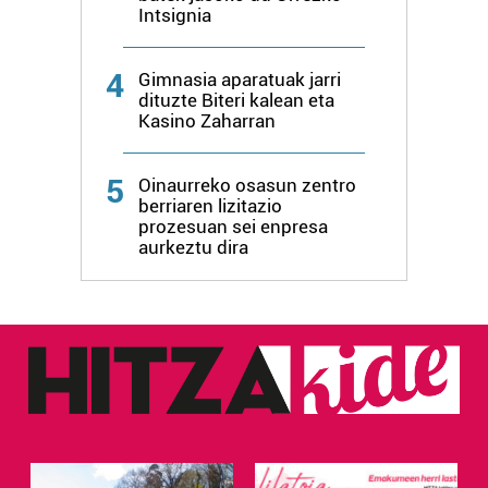
Intsignia
datuen atalean. Edozein unetan alda edo ken dezakezu
zure baimena Cookieen adierazpenean.
4
Gimnasia aparatuak jarri
Webgune honek cookie propioak eta hirugarrenen cookie-
dituzte Biteri kalean eta
Kasino Zaharran
fitxategiak erabiltzen ditu. Zure esperientzia eta
zerbitzuak hobetzeko asmoz, cookie teknologiaz
baliatzen gara. Ohar hau onartuz gero, teknologia hori
5
Oinaurreko osasun zentro
erabiltzeko baimen esplizitua ematen diguzu.
Gehiago
berriaren lizitazio
prozesuan sei enpresa
irakurri
aurkeztu dira