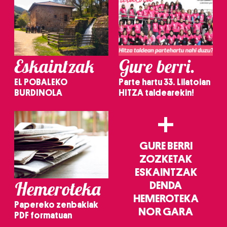
Eskaintzak
Gure berri.
EL POBALEKO
Parte hartu 33. Lilatoian
BURDINOLA
HITZA taldearekin!
+
GURE BERRI
ZOZKETAK
ESKAINTZAK
Hemeroteka
DENDA
HEMEROTEKA
Papereko zenbakiak
NOR GARA
PDF formatuan