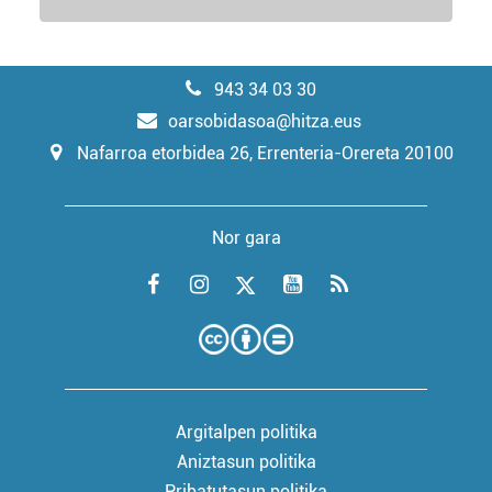
943 34 03 30
oarsobidasoa@hitza.eus
Nafarroa etorbidea 26, Errenteria-Orereta 20100
Nor gara
Argitalpen politika
Aniztasun politika
Pribatutasun politika