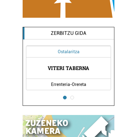
ZERBITZU GIDA
Ostalaritza
A
VITERI TABERNA
Errenteria-Orereta