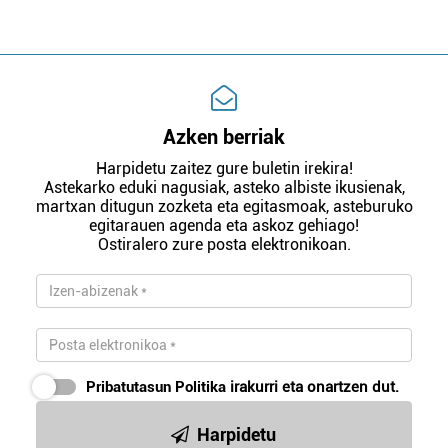
Azken berriak
Harpidetu zaitez gure buletin irekira!
Astekarko eduki nagusiak, asteko albiste ikusienak,
martxan ditugun zozketa eta egitasmoak, asteburuko
egitarauen agenda eta askoz gehiago!
Ostiralero zure posta elektronikoan.
Pribatutasun Politika
irakurri eta onartzen dut.
Harpidetu