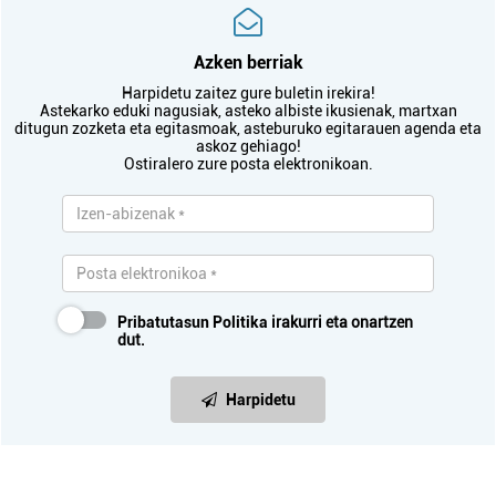
Azken berriak
Harpidetu zaitez gure buletin irekira!
Astekarko eduki nagusiak, asteko albiste ikusienak, martxan
ditugun zozketa eta egitasmoak, asteburuko egitarauen agenda eta
askoz gehiago!
Ostiralero zure posta elektronikoan.
Pribatutasun Politika
irakurri eta onartzen
dut.
Harpidetu