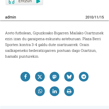
admin
2010
/
11
/
15
Areto futbolean, Gipuzkoako Bigarren Mailako Oiartzunek
ezin izan du garaipena eskuratu asteburuan. Plaza Berri
Sporten kontra 3-4 galdu dute oiartzuarrek. Orain
sailkapeneko bederatzigarren postuan dago Oiartzun,
hamabi punturekin.