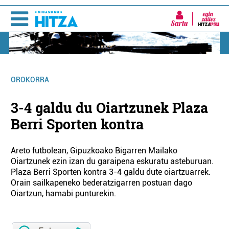
Sartu
OROKORRA
3-4 galdu du Oiartzunek Plaza
Berri Sporten kontra
Areto futbolean, Gipuzkoako Bigarren Mailako
Oiartzunek ezin izan du garaipena eskuratu asteburuan.
Plaza Berri Sporten kontra 3-4 galdu dute oiartzuarrek.
Orain sailkapeneko bederatzigarren postuan dago
Oiartzun, hamabi punturekin.