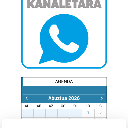
AGENDA
Abuztua 2026
AL.
AR.
AZ.
OG.
OL.
LR.
IG.
27
28
29
30
31
1
2
3
4
5
6
7
8
9