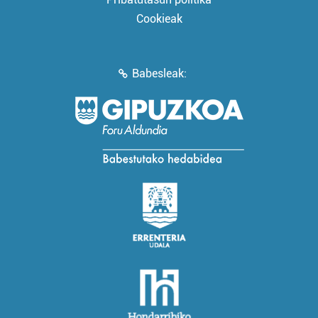
Cookieak
Babesleak: