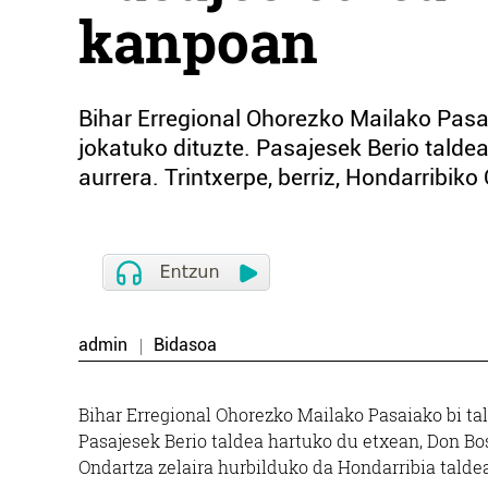
kanpoan
Bihar Erregional Ohorezko Mailako Pasai
jokatuko dituzte. Pasajesek Berio talde
aurrera. Trintxerpe, berriz, Hondarribiko
admin
Bidasoa
Bihar Erregional Ohorezko Mailako Pasaiako bi tal
Pasajesek Berio taldea hartuko du etxean, Don Bosc
Ondartza zelaira hurbilduko da Hondarribia taldea