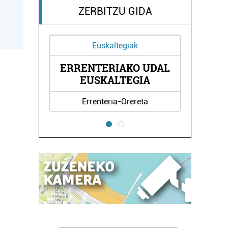
ZERBITZU GIDA
Euskaltegiak
ERRENTERIAKO UDAL
ORIA
BLA
EUSKALTEGIA
Errenteria-Orereta