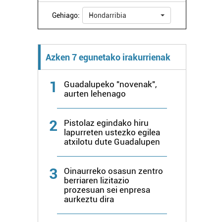
Gehiago:
Hondarribia
Azken 7 egunetako irakurrienak
1
Guadalupeko "novenak",
aurten lehenago
2
Pistolaz egindako hiru
lapurreten ustezko egilea
atxilotu dute Guadalupen
3
Oinaurreko osasun zentro
berriaren lizitazio
prozesuan sei enpresa
aurkeztu dira