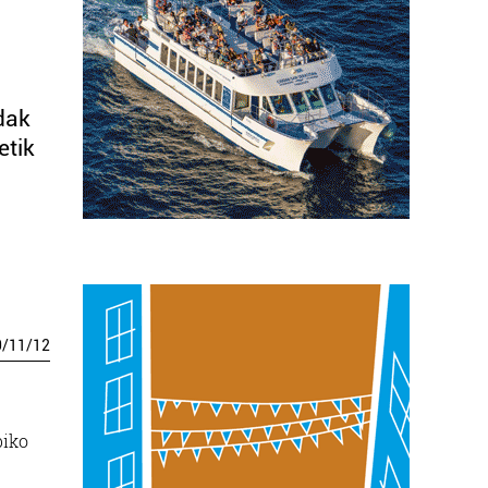
dak
etik
0
/
11
/
12
biko