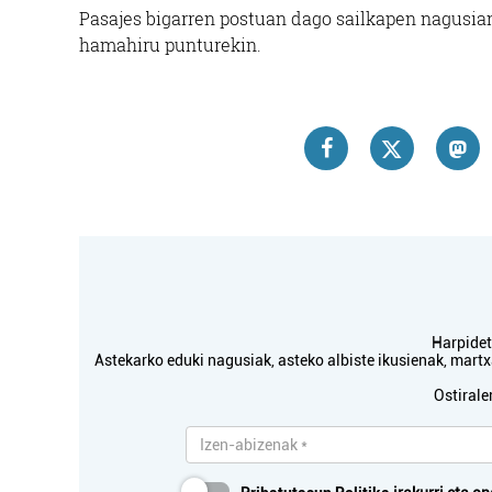
Pasajes bigarren postuan dago sailkapen nagusian
hamahiru punturekin.
Harpidetu
Astekarko eduki nagusiak, asteko albiste ikusienak, mar
Ostirale