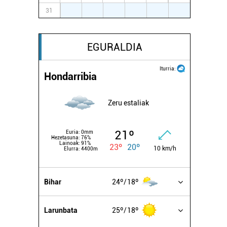
31
1
2
3
4
5
6
EGURALDIA
Iturria:
Hondarribia
Zeru estaliak
21º
Euria:
0mm
Hezetasuna:
76%
Lainoak:
91%
23º
20º
10 km/h
Elurra:
4400m
Bihar
24º
18º
Larunbata
25º
18º