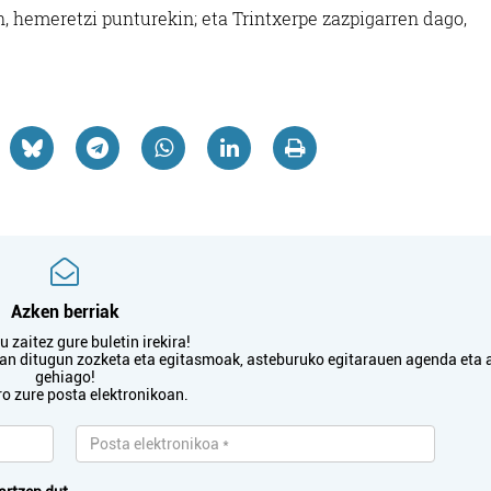
, hemeretzi punturekin; eta Trintxerpe zazpigarren dago,
Azken berriak
 zaitez gure buletin irekira!
txan ditugun zozketa eta egitasmoak, asteburuko egitarauen agenda eta 
gehiago!
ro zure posta elektronikoan.