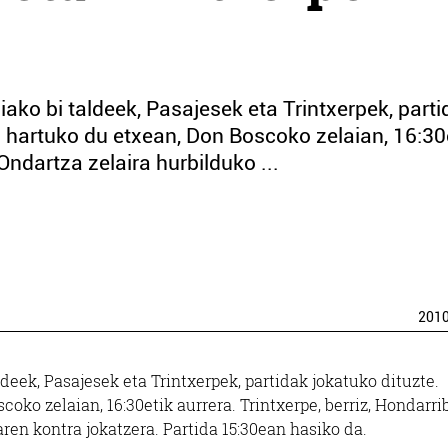
ako bi taldeek, Pasajesek eta Trintxerpek, parti
a hartuko du etxean, Don Boscoko zelaian, 16:30
 Ondartza zelaira hurbilduko ...
201
deek, Pasajesek eta Trintxerpek, partidak jokatuko dituzte.
oko zelaian, 16:30etik aurrera. Trintxerpe, berriz, Hondarri
ren kontra jokatzera. Partida 15:30ean hasiko da.