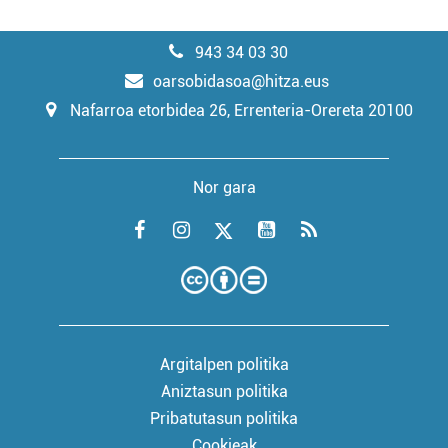
943 34 03 30
oarsobidasoa@hitza.eus
Nafarroa etorbidea 26, Errenteria-Orereta 20100
Nor gara
Argitalpen politika
Aniztasun politika
Pribatutasun politika
Cookieak