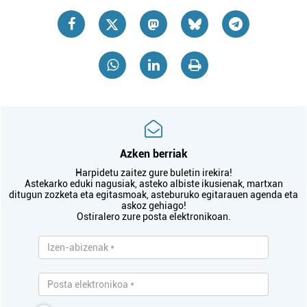
Azken berriak
Harpidetu zaitez gure buletin irekira!
Astekarko eduki nagusiak, asteko albiste ikusienak, martxan
ditugun zozketa eta egitasmoak, asteburuko egitarauen agenda eta
askoz gehiago!
Ostiralero zure posta elektronikoan.