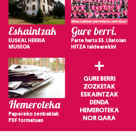
Eskaintzak
Gure berri.
EUSKAL HERRIA
Parte hartu 33. Lilatoian
MUSEOA
HITZA taldearekin!
+
GURE BERRI
ZOZKETAK
ESKAINTZAK
Hemeroteka
DENDA
HEMEROTEKA
Papereko zenbakiak
NOR GARA
PDF formatuan