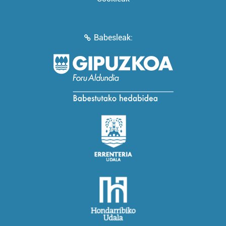
Babesleak: