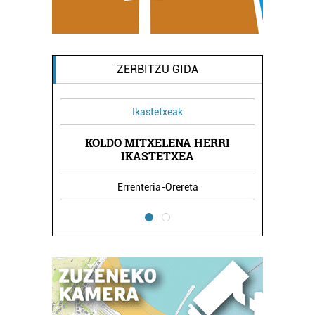
ZERBITZU GIDA
Ikastetxeak
KOLDO MITXELENA HERRI
RNA
KA
IKASTETXEA
Errenteria-Orereta