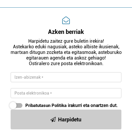
Azken berriak
Harpidetu zaitez gure buletin irekira!
Astekarko eduki nagusiak, asteko albiste ikusienak,
martxan ditugun zozketa eta egitasmoak, asteburuko
egitarauen agenda eta askoz gehiago!
Ostiralero zure posta elektronikoan.
Pribatutasun Politika
irakurri eta onartzen dut.
Harpidetu