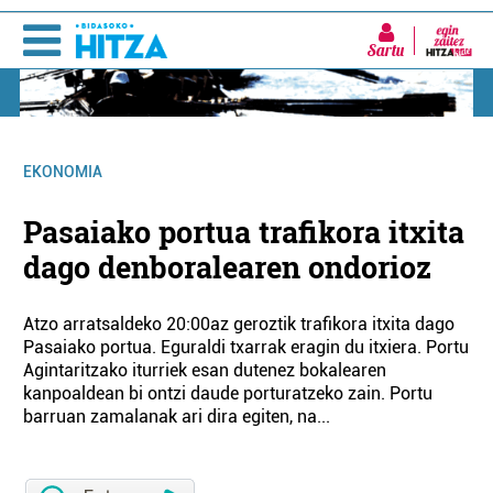
Sartu
EKONOMIA
Pasaiako portua trafikora itxita
dago denboralearen ondorioz
Atzo arratsaldeko 20:00az geroztik trafikora itxita dago
Pasaiako portua. Eguraldi txarrak eragin du itxiera. Portu
Agintaritzako iturriek esan dutenez bokalearen
kanpoaldean bi ontzi daude porturatzeko zain. Portu
barruan zamalanak ari dira egiten, na...