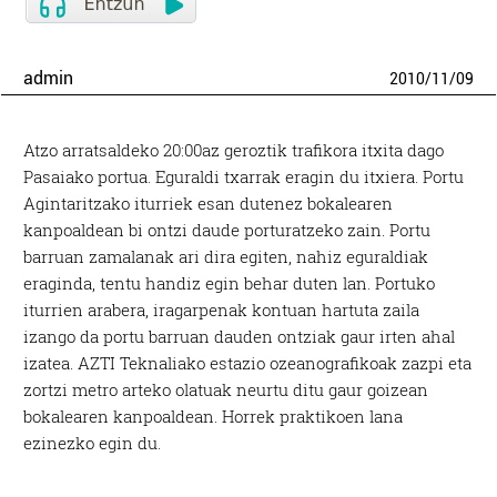
admin
2010
/
11
/
09
Atzo arratsaldeko 20:00az geroztik trafikora itxita dago
Pasaiako portua. Eguraldi txarrak eragin du itxiera. Portu
Agintaritzako iturriek esan dutenez bokalearen
kanpoaldean bi ontzi daude porturatzeko zain. Portu
barruan zamalanak ari dira egiten, nahiz eguraldiak
eraginda, tentu handiz egin behar duten lan. Portuko
iturrien arabera, iragarpenak kontuan hartuta zaila
izango da portu barruan dauden ontziak gaur irten ahal
izatea. AZTI Teknaliako estazio ozeanografikoak zazpi eta
zortzi metro arteko olatuak neurtu ditu gaur goizean
bokalearen kanpoaldean. Horrek praktikoen lana
ezinezko egin du.