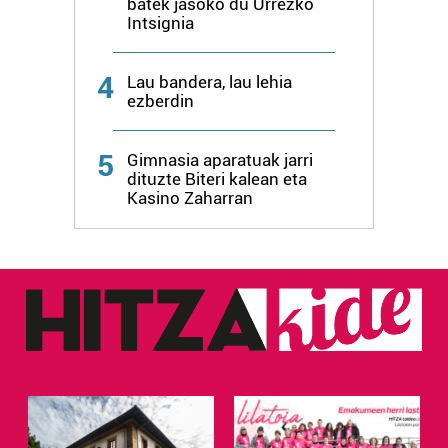
batek jasoko du Urrezko
Intsignia
4
Lau bandera, lau lehia
ezberdin
5
Gimnasia aparatuak jarri
dituzte Biteri kalean eta
Kasino Zaharran