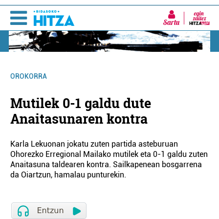
Sartu
OROKORRA
Mutilek 0-1 galdu dute
Anaitasunaren kontra
Karla Lekuonan jokatu zuten partida asteburuan
Ohorezko Erregional Mailako mutilek eta 0-1 galdu zuten
Anaitasuna taldearen kontra. Sailkapenean bosgarrena
da Oiartzun, hamalau punturekin.