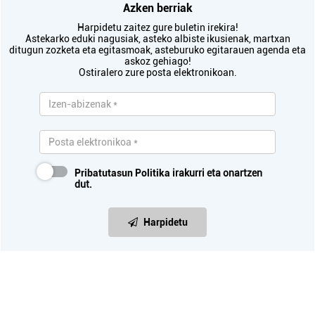
Azken berriak
Harpidetu zaitez gure buletin irekira!
Astekarko eduki nagusiak, asteko albiste ikusienak, martxan
ditugun zozketa eta egitasmoak, asteburuko egitarauen agenda eta
askoz gehiago!
Ostiralero zure posta elektronikoan.
Pribatutasun Politika
irakurri eta onartzen
dut.
Harpidetu