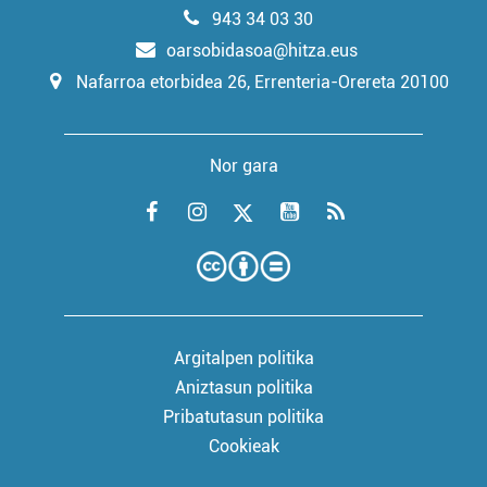
943 34 03 30
oarsobidasoa@hitza.eus
Nafarroa etorbidea 26, Errenteria-Orereta 20100
Nor gara
Argitalpen politika
Aniztasun politika
Pribatutasun politika
Cookieak