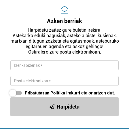
Azken berriak
Harpidetu zaitez gure buletin irekira!
Astekarko eduki nagusiak, asteko albiste ikusienak,
martxan ditugun zozketa eta egitasmoak, asteburuko
egitarauen agenda eta askoz gehiago!
Ostiralero zure posta elektronikoan.
Pribatutasun Politika
irakurri eta onartzen dut.
Harpidetu