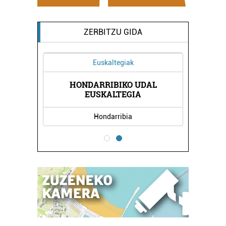
ZERBITZU GIDA
Euskaltegiak
HONDARRIBIKO UDAL
UN
L
EUSKALTEGIA
Hondarribia