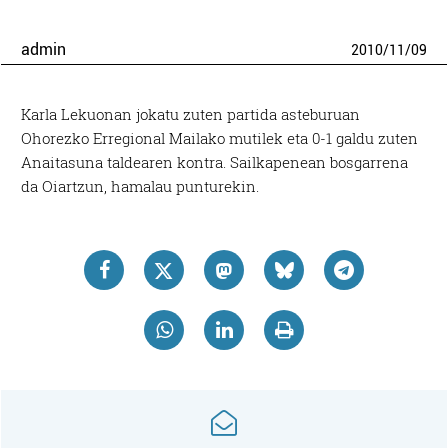
admin
2010
/
11
/
09
Karla Lekuonan jokatu zuten partida asteburuan
Ohorezko Erregional Mailako mutilek eta 0-1 galdu zuten
Anaitasuna taldearen kontra. Sailkapenean bosgarrena
da Oiartzun, hamalau punturekin.