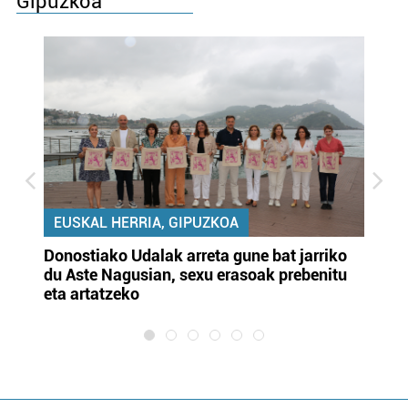
Gipuzkoa
EUSKAL HERRIA, GIPUZKOA
Donostiako Udalak arreta gune bat jarriko
Ur
du Aste Nagusian, sexu erasoak prebenitu
es
eta artatzeko
lu