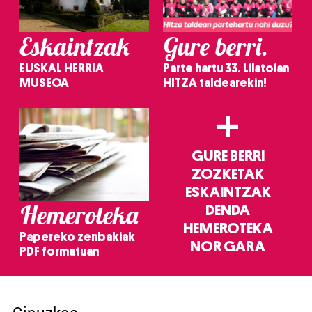
Eskaintzak
Gure berri.
EUSKAL HERRIA
Parte hartu 33. Lilatoian
MUSEOA
HITZA taldearekin!
+
GURE BERRI
ZOZKETAK
ESKAINTZAK
Hemeroteka
DENDA
HEMEROTEKA
Papereko zenbakiak
NOR GARA
PDF formatuan