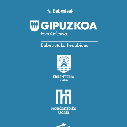
Babesleak: