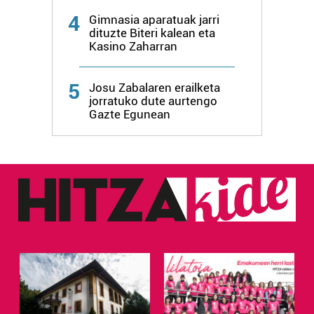
zure baimena Cookieen adierazpenean.
4
Gimnasia aparatuak jarri
dituzte Biteri kalean eta
Webgune honek cookie propioak eta hirugarrenen cookie-
Kasino Zaharran
fitxategiak erabiltzen ditu. Zure esperientzia eta
zerbitzuak hobetzeko asmoz, cookie teknologiaz
5
Josu Zabalaren erailketa
baliatzen gara. Ohar hau onartuz gero, teknologia hori
jorratuko dute aurtengo
erabiltzeko baimen esplizitua ematen diguzu.
Gehiago
Gazte Egunean
irakurri