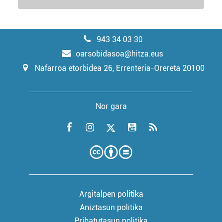
943 34 03 30
oarsobidasoa@hitza.eus
Nafarroa etorbidea 26, Errenteria-Orereta 20100
Nor gara
Argitalpen politika
Aniztasun politika
Pribatutasun politika