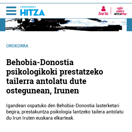
Sartu
OROKORRA
Behobia-Donostia
psikologikoki prestatzeko
tailerra antolatu dute
ostegunean, Irunen
Igandean ospatuko den Behobia-Donostia lasterketari
begira, prestakuntza psikologia lantzeko tailera antolatu
du Irun Iruten euskara elkarteak.