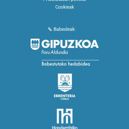
Cookieak
Babesleak: