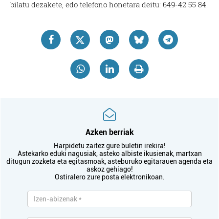
bilatu dezakete, edo telefono honetara deitu: 649-42 55 84.
Azken berriak
Harpidetu zaitez gure buletin irekira!
Astekarko eduki nagusiak, asteko albiste ikusienak, martxan
ditugun zozketa eta egitasmoak, asteburuko egitarauen agenda eta
askoz gehiago!
Ostiralero zure posta elektronikoan.