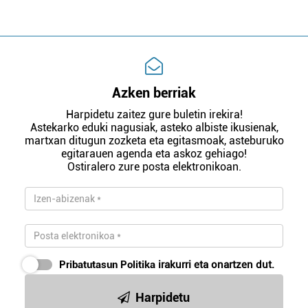
Azken berriak
Harpidetu zaitez gure buletin irekira!
Astekarko eduki nagusiak, asteko albiste ikusienak,
martxan ditugun zozketa eta egitasmoak, asteburuko
egitarauen agenda eta askoz gehiago!
Ostiralero zure posta elektronikoan.
Pribatutasun Politika
irakurri eta onartzen dut.
Harpidetu