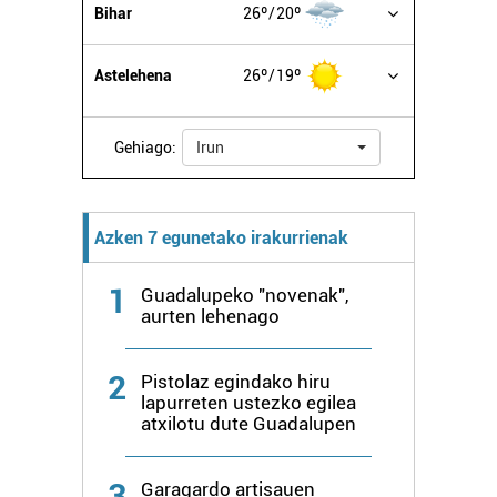
Bihar
26º
20º
Bazkide batzuek ez dizute baimenik eskatzen, eta beren
Astelehena
26º
19º
interes komertzial legitimoetan babesten dira. Ikusi gure
bazkideen zerrenda, beren ustez zein helburutarako
duten interes legitimoa eta horren aurka nola egin
Gehiago:
Irun
dezakezun ikusteko.
Lortu zure datu pertsonalak prozesatzeko moduari
Azken 7 egunetako irakurrienak
buruzko informazio gehiago eta ezarri zure lehentasunak
datuen atalean. Edozein unetan alda edo ken dezakezu
1
zure baimena Cookieen adierazpenean.
Guadalupeko "novenak",
aurten lehenago
Webgune honek cookie propioak eta hirugarrenen cookie-
fitxategiak erabiltzen ditu. Zure esperientzia eta
2
Pistolaz egindako hiru
zerbitzuak hobetzeko asmoz, cookie teknologiaz
lapurreten ustezko egilea
atxilotu dute Guadalupen
baliatzen gara. Ohar hau onartuz gero, teknologia hori
erabiltzeko baimen esplizitua ematen diguzu.
Gehiago
irakurri
3
Garagardo artisauen