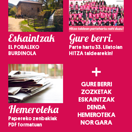
Eskaintzak
Gure berri.
EL POBALEKO
Parte hartu 33. Lilatoian
BURDINOLA
HITZA taldearekin!
+
GURE BERRI
ZOZKETAK
ESKAINTZAK
Hemeroteka
DENDA
HEMEROTEKA
Papereko zenbakiak
NOR GARA
PDF formatuan