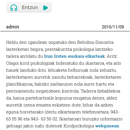
admin
2010
/
11
/
09
Heldu den igandean ospatuko den Behobia-Donostia
lasterketari begira, prestakuntza psikologia lantzeko
tailera antolatu du
Irun Iruten euskara elkarteak
.
Aritz
Olagoi kirol psikologoak bideratuko du ikastaroa, eta arlo
hauek landuko ditu: lehiaketa helburuak nola zehaztu,
lasterketaren aurretik zaindu beharrekoak, lasterketaren
planifikazioa, balizko zailtasunei nola aurre hartu eta
pentsamendu negatioboen kontrola. Tailerra debaldekoa
da, baina partehartzaile kopurua mugatua denez, aldez
aurretik izena ematea eskatzen dute; bihar da azken
eguna horretarako (deitu elkartearen telefonoetara: 943-
63 55 96 eta 943- 63 56 02. Ikastaroari buruzko informazio
gehiago jakin nahi dutenek Kirolpsikologia
webgunean