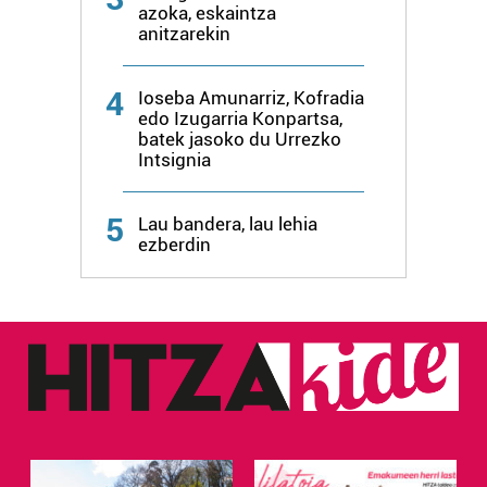
azoka, eskaintza
anitzarekin
4
Ioseba Amunarriz, Kofradia
edo Izugarria Konpartsa,
batek jasoko du Urrezko
Intsignia
5
Lau bandera, lau lehia
ezberdin