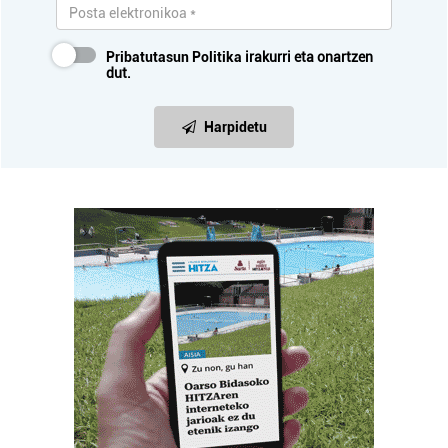
Pribatutasun Politika
irakurri eta onartzen
dut.
Harpidetu