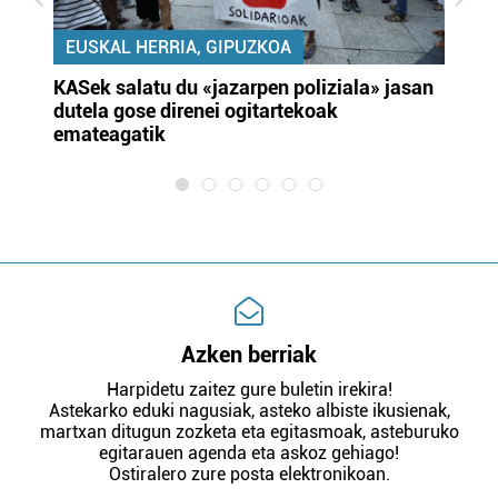
EUSKAL HERRIA, GIPUZKOA
KASek salatu du «jazarpen poliziala» jasan
Pa
dutela gose direnei ogitartekoak
da
emateagatik
«s
Azken berriak
Harpidetu zaitez gure buletin irekira!
Astekarko eduki nagusiak, asteko albiste ikusienak,
martxan ditugun zozketa eta egitasmoak, asteburuko
egitarauen agenda eta askoz gehiago!
Ostiralero zure posta elektronikoan.