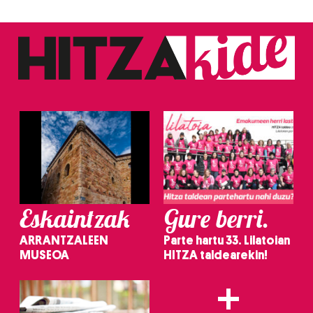
Eskaintzak
Gure berri.
ARRANTZALEEN
Parte hartu 33. Lilatoian
MUSEOA
HITZA taldearekin!
+