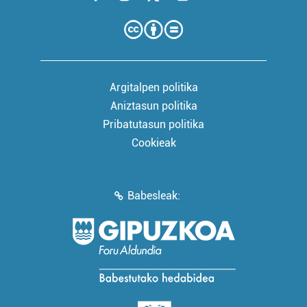
Argitalpen politika
Aniztasun politika
Pribatutasun politika
Cookieak
Babesleak: