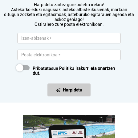
Harpidetu zaitez gure buletin irekira!
Astekarko eduki nagusiak, asteko albiste ikusienak, martxan
ditugun zozketa eta egitasmoak, asteburuko egitarauen agenda eta
askoz gehiago!
Ostiralero zure posta elektronikoan.
Pribatutasun Politika
irakurri eta onartzen
dut.
Harpidetu