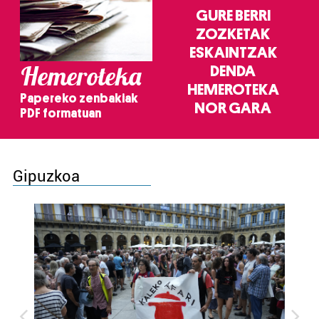
GURE BERRI
ZOZKETAK
ESKAINTZAK
Hemeroteka
DENDA
HEMEROTEKA
Papereko zenbakiak
NOR GARA
PDF formatuan
Gipuzkoa