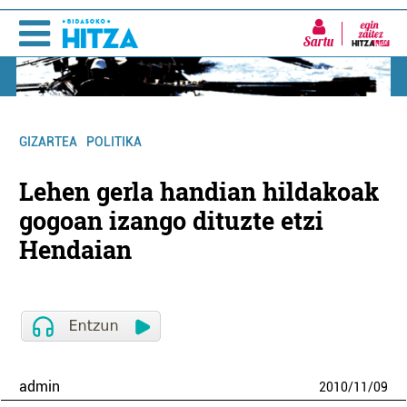
Sartu
GIZARTEA
POLITIKA
Lehen gerla handian hildakoak
gogoan izango dituzte etzi
Hendaian
admin
2010
/
11
/
09