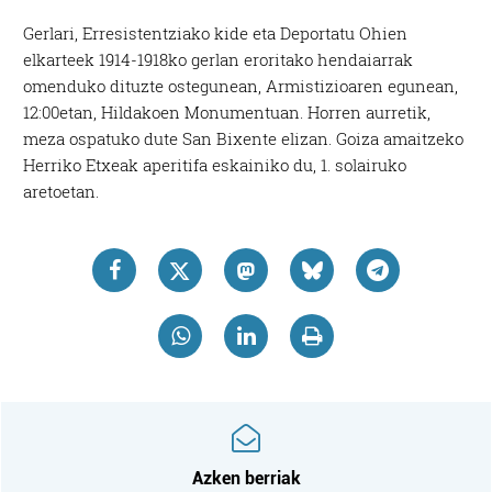
Gerlari, Erresistentziako kide eta Deportatu Ohien
elkarteek 1914-1918ko gerlan eroritako hendaiarrak
omenduko dituzte ostegunean, Armistizioaren egunean,
12:00etan, Hildakoen Monumentuan. Horren aurretik,
meza ospatuko dute San Bixente elizan. Goiza amaitzeko
Herriko Etxeak aperitifa eskainiko du, 1. solairuko
aretoetan.
Azken berriak