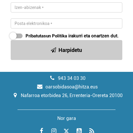
Pribatutasun Politika
irakurri eta onartzen dut.
Harpidetu
943 34 03 30
oarsobidasoa@hitza.eus
Nafarroa etorbidea 26, Errenteria-Orereta 20100
Nor gara