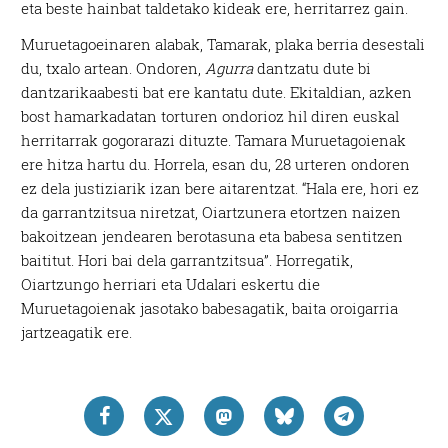
eta beste hainbat taldetako kideak ere, herritarrez gain.
Muruetagoeinaren alabak, Tamarak, plaka berria desestali
du, txalo artean. Ondoren,
Agurra
dantzatu dute bi
dantzarikaabesti bat ere kantatu dute. Ekitaldian, azken
bost hamarkadatan torturen ondorioz hil diren euskal
herritarrak gogorarazi dituzte. Tamara Muruetagoienak
ere hitza hartu du. Horrela, esan du, 28 urteren ondoren
ez dela justiziarik izan bere aitarentzat. “Hala ere, hori ez
da garrantzitsua niretzat, Oiartzunera etortzen naizen
bakoitzean jendearen berotasuna eta babesa sentitzen
baititut. Hori bai dela garrantzitsua”. Horregatik,
Oiartzungo herriari eta Udalari eskertu die
Muruetagoienak jasotako babesagatik, baita oroigarria
jartzeagatik ere.