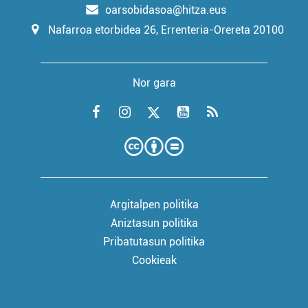
oarsobidasoa@hitza.eus
Nafarroa etorbidea 26, Errenteria-Orereta 20100
Nor gara
Argitalpen politika
Aniztasun politika
Pribatutasun politika
Cookieak