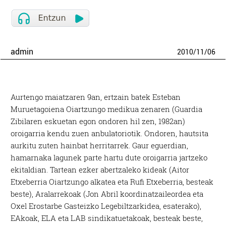
admin
2010
/
11
/
06
Aurtengo maiatzaren 9an, ertzain batek Esteban
Muruetagoiena Oiartzungo medikua zenaren (Guardia
Zibilaren eskuetan egon ondoren hil zen, 1982an)
oroigarria kendu zuen anbulatoriotik. Ondoren, hautsita
aurkitu zuten hainbat herritarrek. Gaur eguerdian,
hamarnaka lagunek parte hartu dute oroigarria jartzeko
ekitaldian. Tartean ezker abertzaleko kideak (Aitor
Etxeberria Oiartzungo alkatea eta Rufi Etxeberria, besteak
beste), Aralarrekoak (Jon Abril koordinatzaileordea eta
Oxel Erostarbe Gasteizko Legebiltzarkidea, esaterako),
EAkoak, ELA eta LAB sindikatuetakoak, besteak beste,