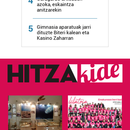
4
azoka, eskaintza
anitzarekin
5
Gimnasia aparatuak jarri
dituzte Biteri kalean eta
Kasino Zaharran