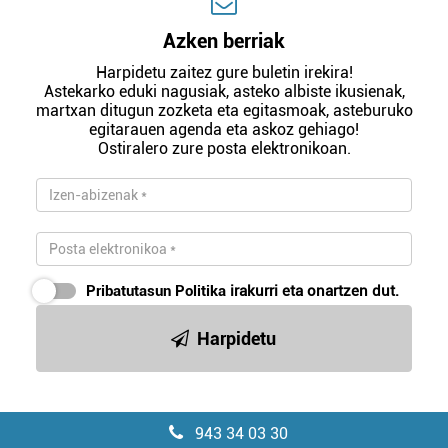
Azken berriak
Harpidetu zaitez gure buletin irekira!
Astekarko eduki nagusiak, asteko albiste ikusienak,
martxan ditugun zozketa eta egitasmoak, asteburuko
egitarauen agenda eta askoz gehiago!
Ostiralero zure posta elektronikoan.
Pribatutasun Politika
irakurri eta onartzen dut.
Harpidetu
943 34 03 30