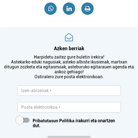
Azken berriak
Harpidetu zaitez gure buletin irekira!
Astekarko eduki nagusiak, asteko albiste ikusienak, martxan
ditugun zozketa eta egitasmoak, asteburuko egitarauen agenda eta
askoz gehiago!
Ostiralero zure posta elektronikoan.
Pribatutasun Politika
irakurri eta onartzen
dut.