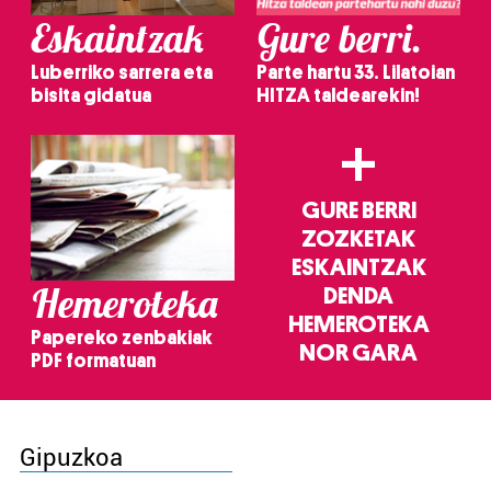
Eskaintzak
Gure berri.
Luberriko sarrera eta
Parte hartu 33. Lilatoian
bisita gidatua
HITZA taldearekin!
+
GURE BERRI
ZOZKETAK
ESKAINTZAK
Hemeroteka
DENDA
HEMEROTEKA
Papereko zenbakiak
NOR GARA
PDF formatuan
Gipuzkoa