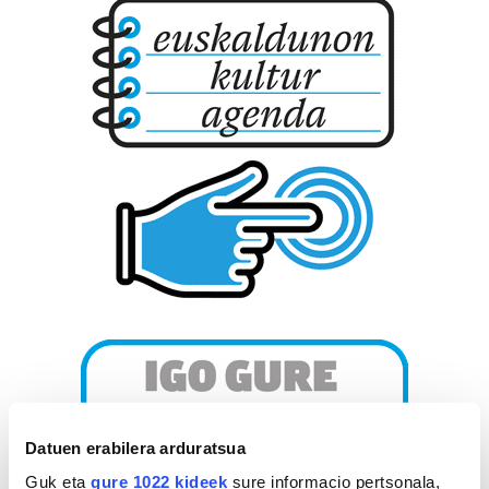
Datuen erabilera arduratsua
Guk eta
gure 1022 kideek
sure informacio pertsonala,