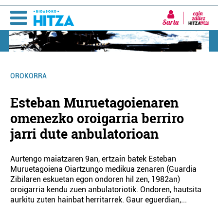
Sartu
OROKORRA
Esteban Muruetagoienaren
omenezko oroigarria berriro
jarri dute anbulatorioan
Aurtengo maiatzaren 9an, ertzain batek Esteban
Muruetagoiena Oiartzungo medikua zenaren (Guardia
Zibilaren eskuetan egon ondoren hil zen, 1982an)
oroigarria kendu zuen anbulatoriotik. Ondoren, hautsita
aurkitu zuten hainbat herritarrek. Gaur eguerdian,...