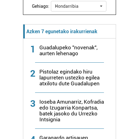
Gehiago:
Hondarribia
Webgune honek cookie propioak eta hirugarrenen cookie-
fitxategiak erabiltzen ditu. Zure esperientzia eta
zerbitzuak hobetzeko asmoz, cookie teknologiaz
Azken 7 egunetako irakurrienak
baliatzen gara. Ohar hau onartuz gero, teknologia hori
erabiltzeko baimen esplizitua ematen diguzu.
Gehiago
1
Guadalupeko "novenak",
irakurri
aurten lehenago
2
Pistolaz egindako hiru
lapurreten ustezko egilea
atxilotu dute Guadalupen
3
Ioseba Amunarriz, Kofradia
edo Izugarria Konpartsa,
batek jasoko du Urrezko
Intsignia
Garagardo artisauen