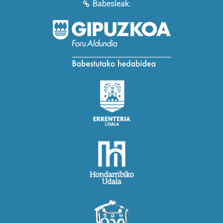
Babesleak: