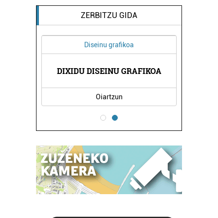
ZERBITZU GIDA
Diseinu grafikoa
A
DIXIDU DISEINU GRAFIKOA
Oiartzun