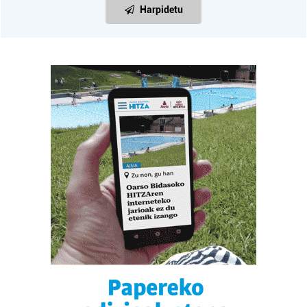
Harpidetu