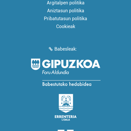
Argitalpen politika
Aniztasun politika
Pribatutasun politika
Cookieak
Babesleak: