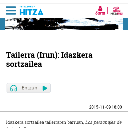
Sartu
Tailerra (Irun): Idazkera
sortzailea
2015-11-09 18:00
Idazkera sortzailea tailerraren barruan,
Los personajes de