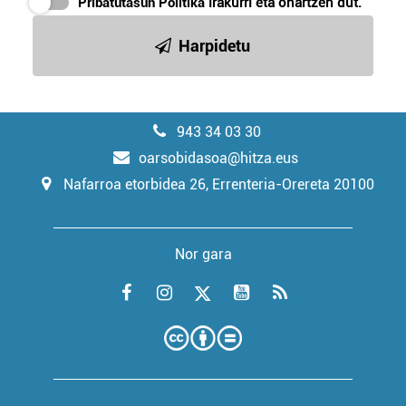
Pribatutasun Politika
irakurri eta onartzen dut.
Harpidetu
943 34 03 30
oarsobidasoa@hitza.eus
Nafarroa etorbidea 26, Errenteria-Orereta 20100
Nor gara