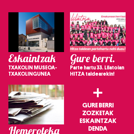
Eskaintzak
Gure berri.
TXAKOLIN MUSEOA-
Parte hartu 33. Lilatoian
TXAKOLINGUNEA
HITZA taldearekin!
+
GURE BERRI
ZOZKETAK
ESKAINTZAK
Hemeroteka
DENDA