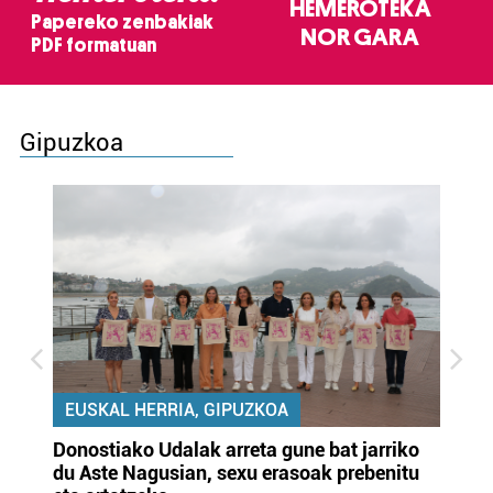
HEMEROTEKA
Papereko zenbakiak
NOR GARA
PDF formatuan
Gipuzkoa
EUSKAL HERRIA, GIPUZKOA
Donostiako Udalak arreta gune bat jarriko
Ur
du Aste Nagusian, sexu erasoak prebenitu
es