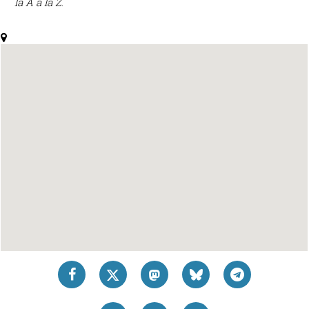
la A a la Z
.