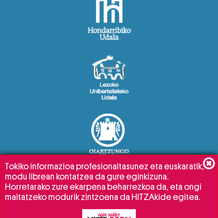
Tokiko informazioa profesionaltasunez eta euskaratik,
modu librean kontatzea da gure eginkizuna.
Horretarako zure ekarpena beharrezkoa da, eta ongi
maitatzeko modurik zintzoena da HITZAkide egitea.