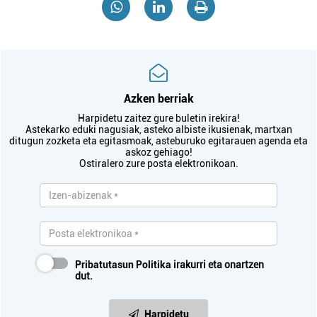
Azken berriak
Harpidetu zaitez gure buletin irekira!
Astekarko eduki nagusiak, asteko albiste ikusienak, martxan
ditugun zozketa eta egitasmoak, asteburuko egitarauen agenda eta
askoz gehiago!
Ostiralero zure posta elektronikoan.
Pribatutasun Politika
irakurri eta onartzen
dut.
Harpidetu