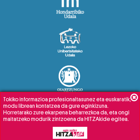
Tokiko informazioa profesionaltasunez eta euskaratik,
modu librean kontatzea da gure eginkizuna.
Horretarako zure ekarpena beharrezkoa da, eta ongi
maitatzeko modurik zintzoena da HITZAkide egitea.