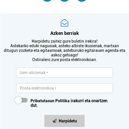
Azken berriak
Harpidetu zaitez gure buletin irekira!
Astekarko eduki nagusiak, asteko albiste ikusienak, martxan
ditugun zozketa eta egitasmoak, asteburuko egitarauen agenda eta
askoz gehiago!
Ostiralero zure posta elektronikoan.
Pribatutasun Politika
irakurri eta onartzen
dut.
Harpidetu