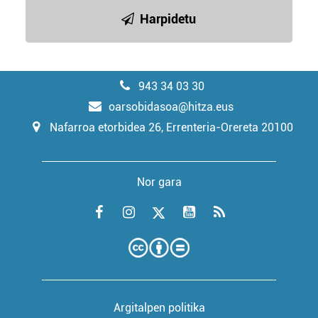
Harpidetu
943 34 03 30
oarsobidasoa@hitza.eus
Nafarroa etorbidea 26, Errenteria-Orereta 20100
Nor gara
Argitalpen politika