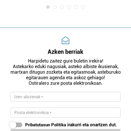
Azken berriak
Harpidetu zaitez gure buletin irekira!
Astekarko eduki nagusiak, asteko albiste ikusienak,
martxan ditugun zozketa eta egitasmoak, asteburuko
egitarauen agenda eta askoz gehiago!
Ostiralero zure posta elektronikoan.
Pribatutasun Politika
irakurri eta onartzen dut.