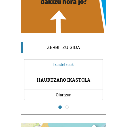
ZERBITZU GIDA
Ikastetxeak
NTZIA
HAURTZARO IKASTOLA
ATER
Oiartzun