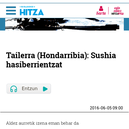
Sartu
Tailerra (Hondarribia): Sushia
hasiberrientzat
2016-06-05 09:00
Aldez aurretik izena eman behar da.