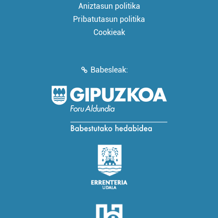
Aniztasun politika
Pribatutasun politika
Cookieak
Babesleak: