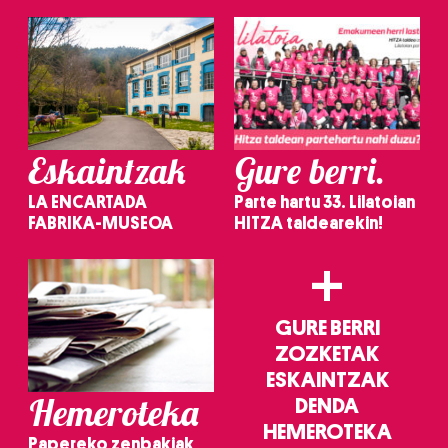
Eskaintzak
Gure berri.
LA ENCARTADA
Parte hartu 33. Lilatoian
FABRIKA-MUSEOA
HITZA taldearekin!
+
GURE BERRI
ZOZKETAK
ESKAINTZAK
Hemeroteka
DENDA
HEMEROTEKA
Papereko zenbakiak