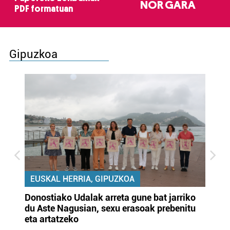
NOR GARA
PDF formatuan
Gipuzkoa
EUSKAL HERRIA, GIPUZKOA
Donostiako Udalak arreta gune bat jarriko
Ur
du Aste Nagusian, sexu erasoak prebenitu
es
eta artatzeko
lu