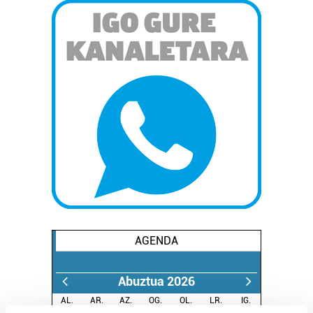
AGENDA
Abuztua 2026
AL.
AR.
AZ.
OG.
OL.
LR.
IG.