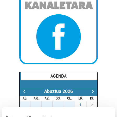
AGENDA
Abuztua 2026
AL.
AR.
AZ.
OG.
OL.
LR.
IG.
27
28
29
30
31
1
2
3
4
5
6
7
8
9