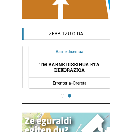
ZERBITZU GIDA
Barne diseinua
TM BARNE DISEINUA ETA
EGIA
SAN
DEKORAZIOA
Errenteria-Orereta