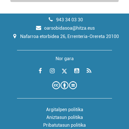
943 34 03 30
oarsobidasoa@hitza.eus
Nafarroa etorbidea 26, Errenteria-Orereta 20100
Nor gara
Argitalpen politika
Aniztasun politika
Pribatutasun politika