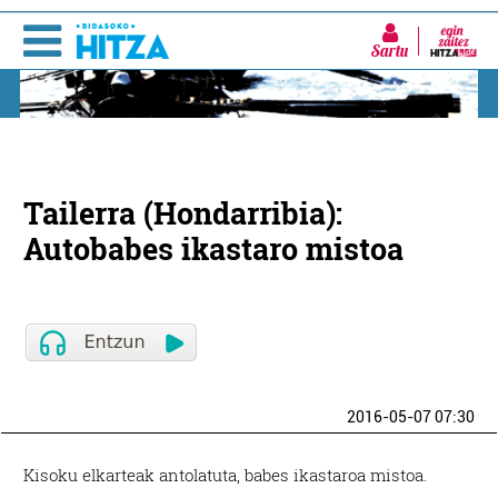
Sartu
Tailerra (Hondarribia):
Autobabes ikastaro mistoa
2016-05-07 07:30
Kisoku elkarteak antolatuta, babes ikastaroa mistoa.