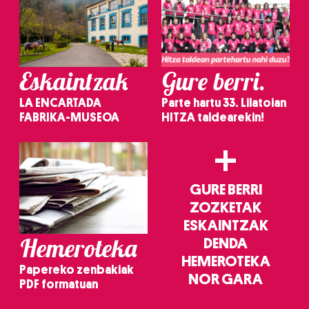
Eskaintzak
Gure berri.
LA ENCARTADA
Parte hartu 33. Lilatoian
FABRIKA-MUSEOA
HITZA taldearekin!
+
GURE BERRI
ZOZKETAK
ESKAINTZAK
Hemeroteka
DENDA
HEMEROTEKA
Papereko zenbakiak
NOR GARA
PDF formatuan