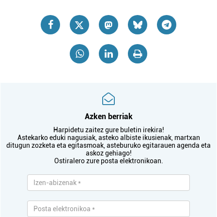
Azken berriak
Harpidetu zaitez gure buletin irekira!
Astekarko eduki nagusiak, asteko albiste ikusienak, martxan
ditugun zozketa eta egitasmoak, asteburuko egitarauen agenda eta
askoz gehiago!
Ostiralero zure posta elektronikoan.