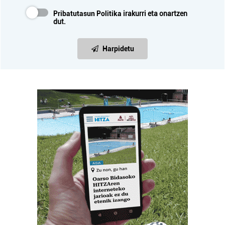
Pribatutasun Politika
irakurri eta onartzen
dut.
Harpidetu