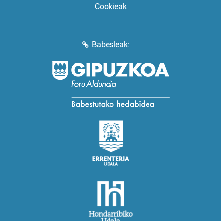
Cookieak
Babesleak: