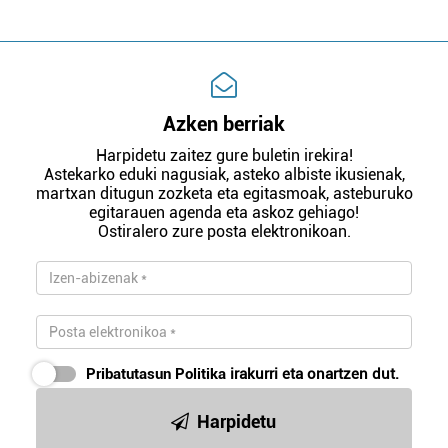
Azken berriak
Harpidetu zaitez gure buletin irekira!
Astekarko eduki nagusiak, asteko albiste ikusienak,
martxan ditugun zozketa eta egitasmoak, asteburuko
egitarauen agenda eta askoz gehiago!
Ostiralero zure posta elektronikoan.
Pribatutasun Politika
irakurri eta onartzen dut.
Harpidetu