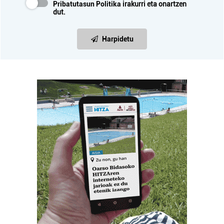
Pribatutasun Politika
irakurri eta onartzen
dut.
Harpidetu