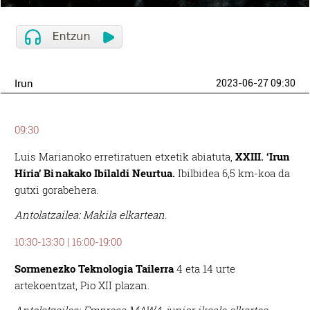
Irun
2023-06-27 09:30
09:30
Luis Marianoko erretiratuen etxetik abiatuta,
XXIII. ‘Irun
Hiria’ Binakako Ibilaldi Neurtua.
Ibilbidea 6,5 km-koa da
gutxi gorabehera.
Antolatzailea: Makila elkartean.
10:30-13:30 | 16:00-19:00
Sormenezko Teknologia Tailerra
4 eta 14 urte
artekoentzat, Pio XII plazan.