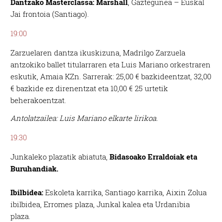
Dantzako Masterclassa: Marshall
, Gaztegunea – Euskal
Jai frontoia (Santiago).
19:00
Zarzuelaren dantza ikuskizuna, Madrilgo Zarzuela
antzokiko ballet titularraren eta Luis Mariano orkestraren
eskutik, Amaia KZn. Sarrerak: 25,00 € bazkideentzat, 32,00
€ bazkide ez direnentzat eta 10,00 € 25 urtetik
beherakoentzat.
Antolatzailea: Luis Mariano elkarte lirikoa.
19:30
Junkaleko plazatik abiatuta,
Bidasoako Erraldoiak eta
Buruhandiak.
Ibilbidea:
Eskoleta karrika, Santiago karrika, Aixin Zolua
ibilbidea, Erromes plaza, Junkal kalea eta Urdanibia
plaza.