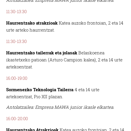
Antolatzailea: Empresa MAWA junior ikasle elkartea.
11:30-13:30
Haurrentzako atrakzioak
Katea auzoko frontoian, 2 eta 14
urte arteko haurrentzat.
11:30-13:30
Haurrentzako tailerrak eta jolasak
Belaskoenea
ikastetxeko patioan (Arturo Campion kalea), 2 eta 14 urte
artekoentzat.
16:00-19:00
Sormenezko Teknologia Tailerra
4 eta 14 urte
artekoentzat, Pio XII plazan.
Antolatzailea: Empresa MAWA junior ikasle elkartea.
16:00-20:00
Haurrentzako Atrakzioak
Katea auzoko frontoian, 2 eta 14