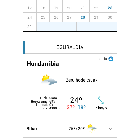
17
18
19
20
21
22
23
24
25
26
27
28
29
30
31
1
2
3
4
5
6
EGURALDIA
Iturria:
Hondarribia
Zeru hodeitsuak
24º
Euria:
0mm
Hezetasuna:
68%
Lainoak:
0%
27º
19º
7 km/h
Elurra:
4300m
Bihar
25º
20º