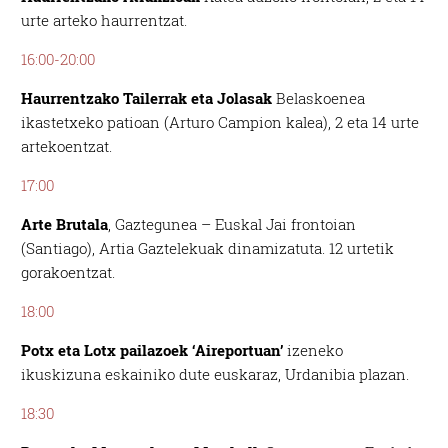
urte arteko haurrentzat.
16:00-20:00
Haurrentzako Tailerrak eta Jolasak
Belaskoenea
ikastetxeko patioan (Arturo Campion kalea), 2 eta 14 urte
artekoentzat.
17:00
Arte Brutala
, Gaztegunea – Euskal Jai frontoian
(Santiago), Artia Gaztelekuak dinamizatuta. 12 urtetik
gorakoentzat.
18:00
Potx eta Lotx pailazoek ‘Aireportuan’
izeneko
ikuskizuna eskainiko dute euskaraz, Urdanibia plazan.
18:30