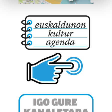
and set your preferences in the
details section
.
Guk eta gure bazkideek zure datu pertsonalak
prozesatzen ditugu, zure IP zenbakia, besteak beste,
teknologia erabiliz, cookieak adibidez, iragarki eta eduki
pertsonalizatuak eskaintzeko, iragarkiak eta edukia
neurtzeko, jendeari buruzko informazioa biltzeko eta
produktuak garatzeko. Zure datuak nork eta zertarako
erabiltzen dituen hauta dezakezu.
Bazkide batzuek ez dizute baimenik eskatzen, eta beren
interes komertzial legitimoetan babesten dira. Ikusi gure
bazkideen zerrenda, beren ustez zein helburutarako
duten interes legitimoa eta horren aurka nola egin
dezakezun ikusteko.
Lortu zure datu pertsonalak prozesatzeko moduari
buruzko informazio gehiago eta ezarri zure lehentasunak
datuen atalean. Edozein unetan alda edo ken dezakezu