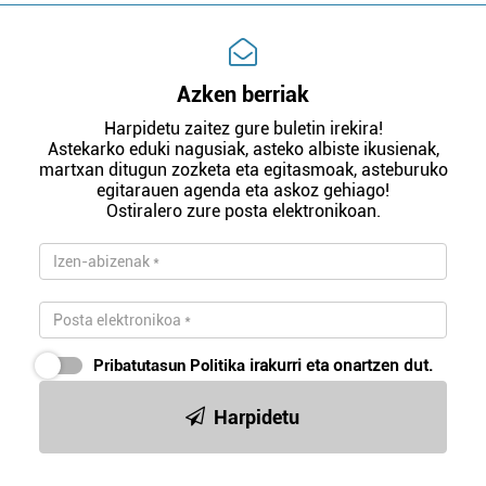
Azken berriak
Harpidetu zaitez gure buletin irekira!
Astekarko eduki nagusiak, asteko albiste ikusienak,
martxan ditugun zozketa eta egitasmoak, asteburuko
egitarauen agenda eta askoz gehiago!
Ostiralero zure posta elektronikoan.
Pribatutasun Politika
irakurri eta onartzen dut.
Harpidetu