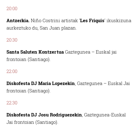
20:00
Antzerkia.
Niño Costrini artistak ‘
Les Friquis
‘ ikuskizuna
aurkeztuko du, San Juan plazan.
20:30
Santa Saluten Kontzertua
Gaztegunea – Euskal jai
frontoian (Santiago).
22:00
Diskofesta DJ Maria Lopezekin
, Gaztegunea – Euskal Jai
frontoian (Santiago).
22:30
Diskofesta DJ Josu Rodriguezekin
, Gaztegunea-Euskal
Jai frontoian (Santiago).