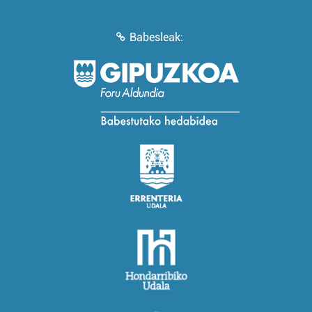
Babesleak: