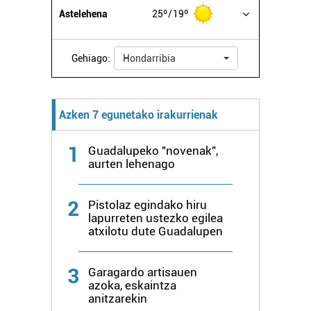
Astelehena
25º
19º
Gehiago:
Hondarribia
Azken 7 egunetako irakurrienak
1
Guadalupeko "novenak",
aurten lehenago
2
Pistolaz egindako hiru
lapurreten ustezko egilea
atxilotu dute Guadalupen
3
Garagardo artisauen
azoka, eskaintza
anitzarekin