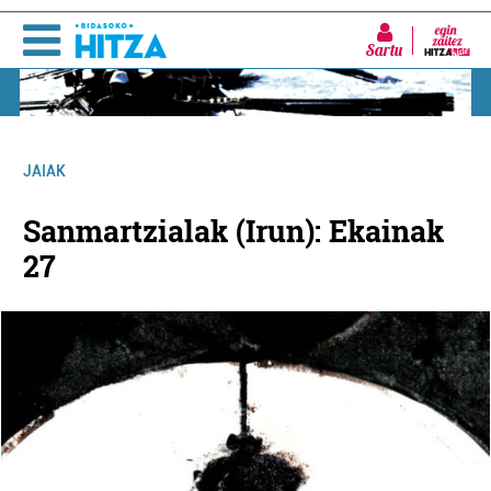
Sartu
JAIAK
Sanmartzialak (Irun): Ekainak
27