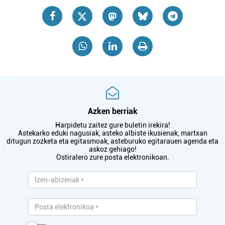
Azken berriak
Harpidetu zaitez gure buletin irekira!
Astekarko eduki nagusiak, asteko albiste ikusienak, martxan
ditugun zozketa eta egitasmoak, asteburuko egitarauen agenda eta
askoz gehiago!
Ostiralero zure posta elektronikoan.