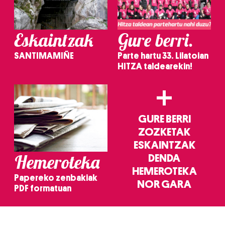
Eskaintzak
Gure berri.
SANTIMAMIÑE
Parte hartu 33. Lilatoian
HITZA taldearekin!
+
GURE BERRI
ZOZKETAK
ESKAINTZAK
Hemeroteka
DENDA
HEMEROTEKA
Papereko zenbakiak
NOR GARA
PDF formatuan