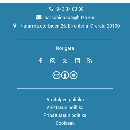
943 34 03 30
oarsobidasoa@hitza.eus
Nafarroa etorbidea 26, Errenteria-Orereta 20100
Nor gara
Argitalpen politika
Aniztasun politika
Pribatutasun politika
Cookieak