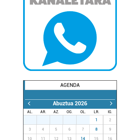
zure baimena Cookieen adierazpenean.
Webgune honek cookie propioak eta hirugarrenen cookie-
fitxategiak erabiltzen ditu. Zure esperientzia eta
zerbitzuak hobetzeko asmoz, cookie teknologiaz
baliatzen gara. Ohar hau onartuz gero, teknologia hori
erabiltzeko baimen esplizitua ematen diguzu.
Gehiago
irakurri
AGENDA
Abuztua 2026
AL.
AR.
AZ.
OG.
OL.
LR.
IG.
27
28
29
30
31
1
2
3
4
5
6
7
8
9
10
11
12
13
14
15
16