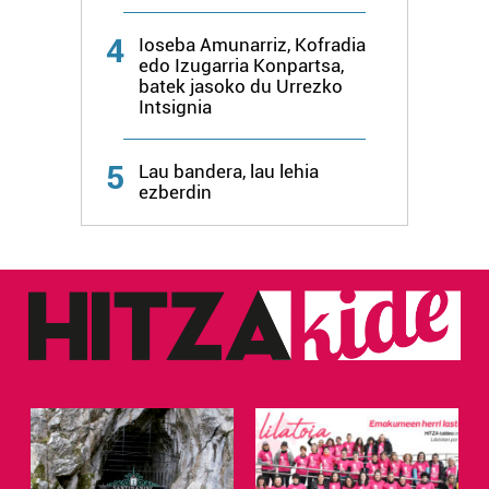
4
Ioseba Amunarriz, Kofradia
edo Izugarria Konpartsa,
batek jasoko du Urrezko
Intsignia
5
Lau bandera, lau lehia
ezberdin