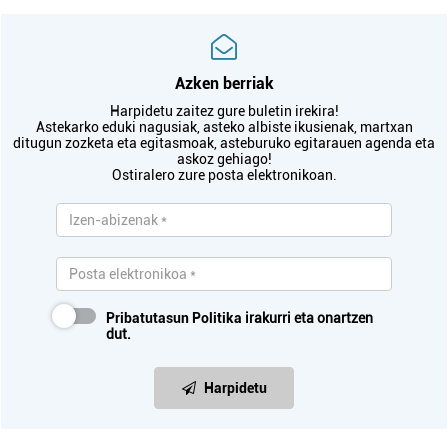
Azken berriak
Harpidetu zaitez gure buletin irekira!
Astekarko eduki nagusiak, asteko albiste ikusienak, martxan
ditugun zozketa eta egitasmoak, asteburuko egitarauen agenda eta
askoz gehiago!
Ostiralero zure posta elektronikoan.
Pribatutasun Politika
irakurri eta onartzen
dut.
Harpidetu