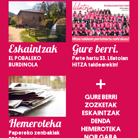
Eskaintzak
Gure berri.
EL POBALEKO
Parte hartu 33. Lilatoian
BURDINOLA
HITZA taldearekin!
+
GURE BERRI
ZOZKETAK
ESKAINTZAK
Hemeroteka
DENDA
HEMEROTEKA
Papereko zenbakiak
NOR GARA