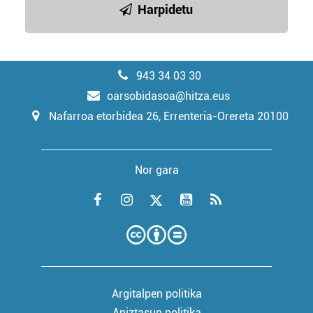
Harpidetu
943 34 03 30
oarsobidasoa@hitza.eus
Nafarroa etorbidea 26, Errenteria-Orereta 20100
Nor gara
Argitalpen politika
Aniztasun politika