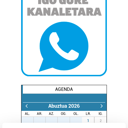
AGENDA
Abuztua 2026
AL.
AR.
AZ.
OG.
OL.
LR.
IG.
27
28
29
30
31
1
2