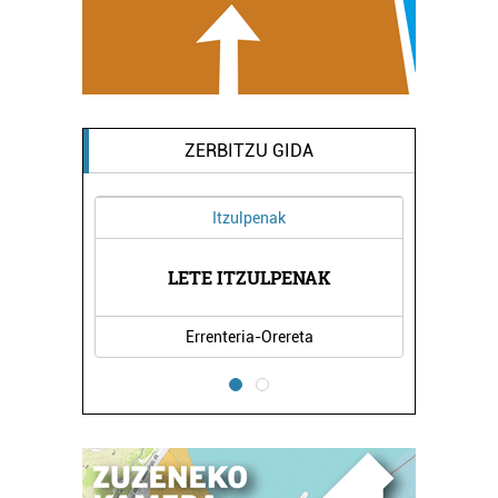
ZERBITZU GIDA
Itzulpenak
A
LETE ITZULPENAK
Errenteria-Orereta