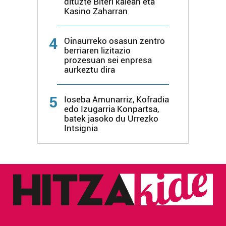
dituzte Biteri kalean eta
buruzko informazio gehiago eta ezarri zure lehentasunak
Kasino Zaharran
datuen atalean. Edozein unetan alda edo ken dezakezu
zure baimena Cookieen adierazpenean.
4
Oinaurreko osasun zentro
berriaren lizitazio
Webgune honek cookie propioak eta hirugarrenen cookie-
prozesuan sei enpresa
fitxategiak erabiltzen ditu. Zure esperientzia eta
aurkeztu dira
zerbitzuak hobetzeko asmoz, cookie teknologiaz
baliatzen gara. Ohar hau onartuz gero, teknologia hori
5
Ioseba Amunarriz, Kofradia
erabiltzeko baimen esplizitua ematen diguzu.
Gehiago
edo Izugarria Konpartsa,
irakurri
batek jasoko du Urrezko
Intsignia