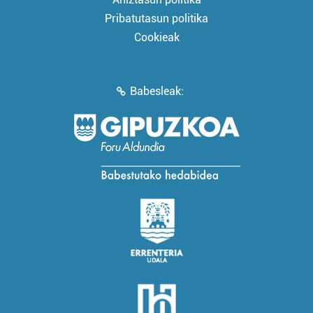
Pribatutasun politika
Cookieak
Babesleak: