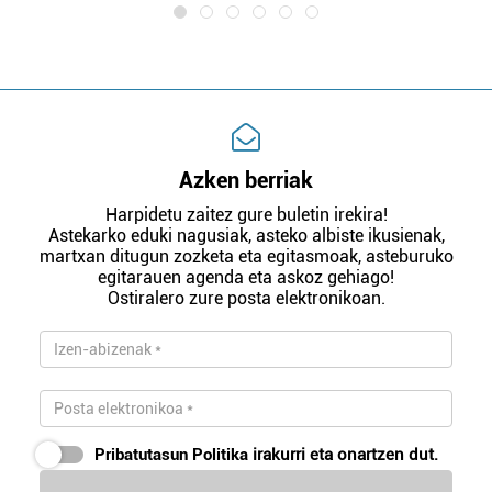
Azken berriak
Harpidetu zaitez gure buletin irekira!
Astekarko eduki nagusiak, asteko albiste ikusienak,
martxan ditugun zozketa eta egitasmoak, asteburuko
egitarauen agenda eta askoz gehiago!
Ostiralero zure posta elektronikoan.
Pribatutasun Politika
irakurri eta onartzen dut.