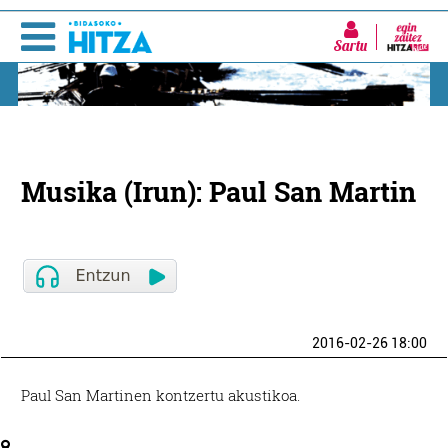
Sartu
Musika (Irun): Paul San Martin
2016-02-26 18:00
Paul San Martinen kontzertu akustikoa.