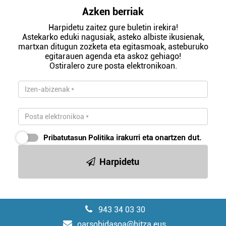
Azken berriak
Harpidetu zaitez gure buletin irekira!
Astekarko eduki nagusiak, asteko albiste ikusienak,
martxan ditugun zozketa eta egitasmoak, asteburuko
egitarauen agenda eta askoz gehiago!
Ostiralero zure posta elektronikoan.
Pribatutasun Politika
irakurri eta onartzen dut.
Harpidetu
943 34 03 30
oarsobidasoa@hitza.eus