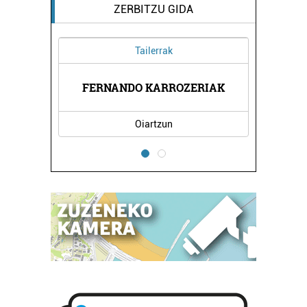
ZERBITZU GIDA
Tailerrak
FERNANDO KARROZERIAK
ELATZ
Oiartzun