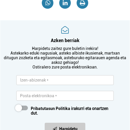
Azken berriak
Harpidetu zaitez gure buletin irekira!
Astekarko eduki nagusiak, asteko albiste ikusienak, martxan
ditugun zozketa eta egitasmoak, asteburuko egitarauen agenda eta
askoz gehiago!
Ostiralero zure posta elektronikoan.
Pribatutasun Politika
irakurri eta onartzen
dut.
Harpidetu