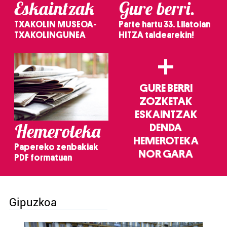
Eskaintzak
Gure berri.
TXAKOLIN MUSEOA-
Parte hartu 33. Lilatoian
TXAKOLINGUNEA
HITZA taldearekin!
+
GURE BERRI
ZOZKETAK
ESKAINTZAK
Hemeroteka
DENDA
HEMEROTEKA
Papereko zenbakiak
NOR GARA
PDF formatuan
Gipuzkoa