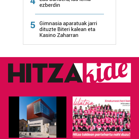
4
ezberdin
5
Gimnasia aparatuak jarri
dituzte Biteri kalean eta
Kasino Zaharran