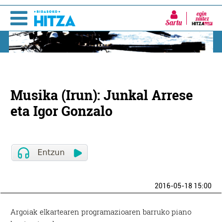
Sartu
Musika (Irun): Junkal Arrese
eta Igor Gonzalo
2016-05-18 15:00
Argoiak elkartearen programazioaren barruko piano