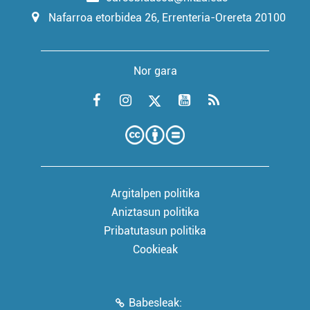
Nafarroa etorbidea 26, Errenteria-Orereta 20100
Nor gara
Argitalpen politika
Aniztasun politika
Pribatutasun politika
Cookieak
Babesleak: