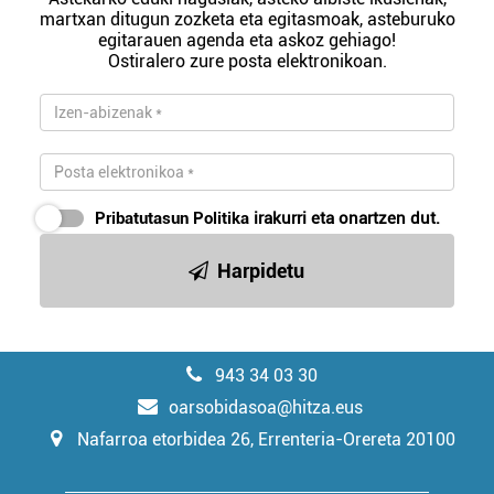
martxan ditugun zozketa eta egitasmoak, asteburuko
egitarauen agenda eta askoz gehiago!
Ostiralero zure posta elektronikoan.
Pribatutasun Politika
irakurri eta onartzen dut.
Harpidetu
943 34 03 30
oarsobidasoa@hitza.eus
Nafarroa etorbidea 26, Errenteria-Orereta 20100