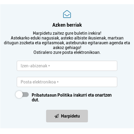
Azken berriak
Harpidetu zaitez gure buletin irekira!
Astekarko eduki nagusiak, asteko albiste ikusienak, martxan
ditugun zozketa eta egitasmoak, asteburuko egitarauen agenda eta
askoz gehiago!
Ostiralero zure posta elektronikoan.
Pribatutasun Politika
irakurri eta onartzen
dut.
Harpidetu