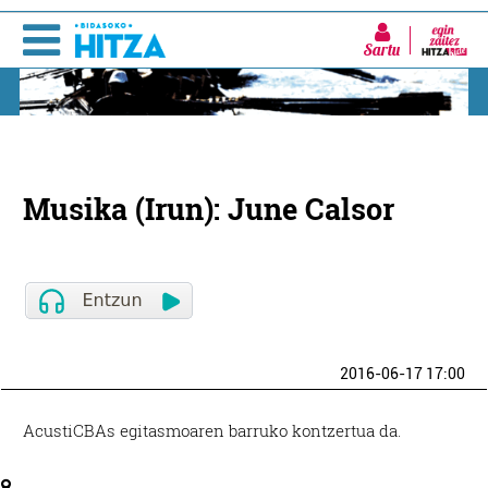
Sartu
Musika (Irun): June Calsor
2016-06-17 17:00
AcustiCBAs egitasmoaren barruko kontzertua da.