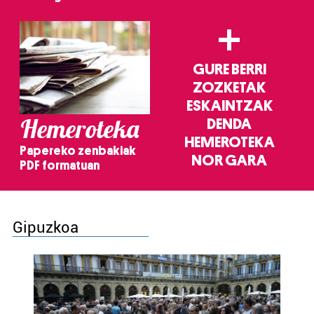
+
GURE BERRI
ZOZKETAK
ESKAINTZAK
Hemeroteka
DENDA
HEMEROTEKA
Papereko zenbakiak
NOR GARA
PDF formatuan
Gipuzkoa