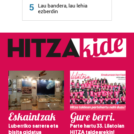
5
Lau bandera, lau lehia
ezberdin
Eskaintzak
Gure berri.
Luberriko sarrera eta
Parte hartu 33. Lilatoian
bisita gidatua
HITZA taldearekin!