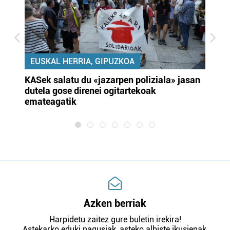
EUSKAL HERRIA, GIPUZKOA
KASek salatu du «jazarpen poliziala» jasan
Pa
dutela gose direnei ogitartekoak
da
emateagatik
«s
Azken berriak
Harpidetu zaitez gure buletin irekira!
Astekarko eduki nagusiak, asteko albiste ikusienak,