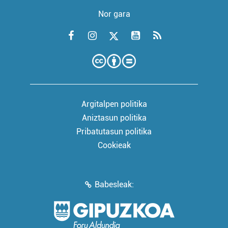
Nor gara
Argitalpen politika
Aniztasun politika
Pribatutasun politika
Cookieak
Babesleak: