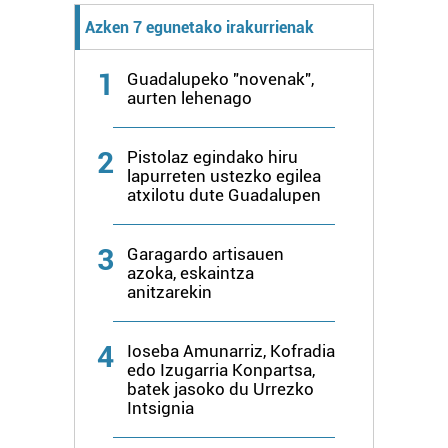
bazkideen zerrenda, beren ustez zein helburutarako
duten interes legitimoa eta horren aurka nola egin
Azken 7 egunetako irakurrienak
dezakezun ikusteko.
1
Guadalupeko "novenak",
aurten lehenago
Lortu zure datu pertsonalak prozesatzeko moduari
buruzko informazio gehiago eta ezarri zure lehentasunak
datuen atalean. Edozein unetan alda edo ken dezakezu
2
Pistolaz egindako hiru
zure baimena Cookieen adierazpenean.
lapurreten ustezko egilea
atxilotu dute Guadalupen
Webgune honek cookie propioak eta hirugarrenen cookie-
fitxategiak erabiltzen ditu. Zure esperientzia eta
3
Garagardo artisauen
zerbitzuak hobetzeko asmoz, cookie teknologiaz
azoka, eskaintza
baliatzen gara. Ohar hau onartuz gero, teknologia hori
anitzarekin
erabiltzeko baimen esplizitua ematen diguzu.
Gehiago
irakurri
4
Ioseba Amunarriz, Kofradia
edo Izugarria Konpartsa,
batek jasoko du Urrezko
Intsignia