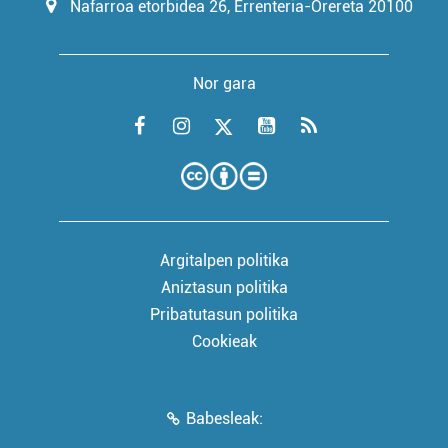
Nafarroa etorbidea 26, Errenteria-Orereta 20100
Nor gara
Argitalpen politika
Aniztasun politika
Pribatutasun politika
Cookieak
Babesleak: