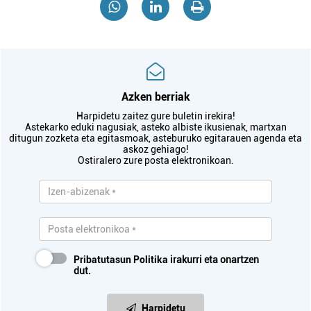
Azken berriak
Harpidetu zaitez gure buletin irekira!
Astekarko eduki nagusiak, asteko albiste ikusienak, martxan
ditugun zozketa eta egitasmoak, asteburuko egitarauen agenda eta
askoz gehiago!
Ostiralero zure posta elektronikoan.
Pribatutasun Politika
irakurri eta onartzen
dut.
Harpidetu