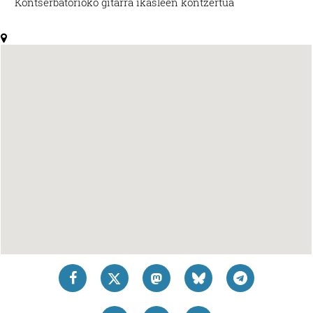
Kontserbatorioko gitarra ikasleen kontzertua