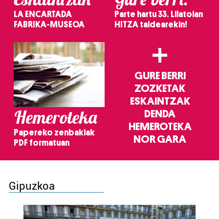
LA ENCARTADA
Parte hartu 33. Lilatoian
FABRIKA-MUSEOA
HITZA taldearekin!
+
GURE BERRI
ZOZKETAK
ESKAINTZAK
Hemeroteka
DENDA
HEMEROTEKA
Papereko zenbakiak
NOR GARA
PDF formatuan
Gipuzkoa