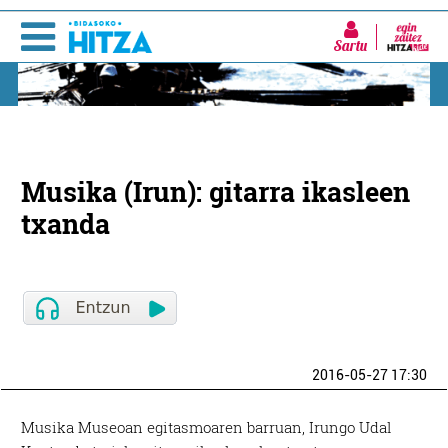
Sartu
Musika (Irun): gitarra ikasleen
txanda
2016-05-27 17:30
Musika Museoan egitasmoaren barruan, Irungo Udal