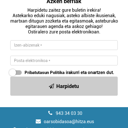
Azken berriak
Harpidetu zaitez gure buletin irekira!
Astekarko eduki nagusiak, asteko albiste ikusienak,
martxan ditugun zozketa eta egitasmoak, asteburuko
egitarauen agenda eta askoz gehiago!
Ostiralero zure posta elektronikoan.
Pribatutasun Politika
irakurri eta onartzen dut.
Harpidetu
943 34 03 30
oarsobidasoa@hitza.eus