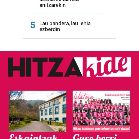
anitzarekin
5
Lau bandera, lau lehia
ezberdin
Eskaintzak
Gure berri.