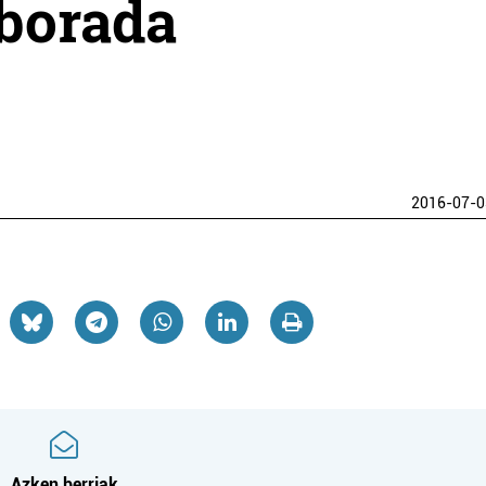
lborada
2016-07-0
Azken berriak