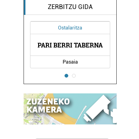
ZERBITZU GIDA
tza
Ikastetxeak
 TABERNA
PLAIAUNDI IKASTETXEA
a
Irun