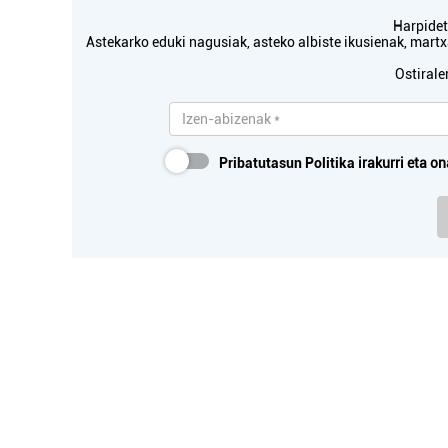
Harpidetu
Astekarko eduki nagusiak, asteko albiste ikusienak, mar
Ostirale
Pribatutasun Politika
irakurri eta on