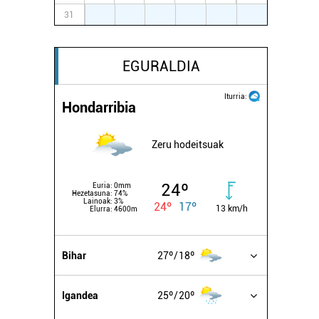
31
1
2
3
4
5
6
EGURALDIA
Iturria:
Hondarribia
Zeru hodeitsuak
24º
Euria:
0mm
Hezetasuna:
74%
Lainoak:
3%
24º
17º
13 km/h
Elurra:
4600m
Bihar
27º
18º
Igandea
25º
20º