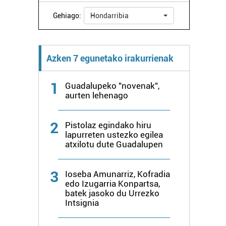
Gehiago:
Hondarribia
Azken 7 egunetako irakurrienak
1
Guadalupeko "novenak",
aurten lehenago
2
Pistolaz egindako hiru
lapurreten ustezko egilea
atxilotu dute Guadalupen
3
Ioseba Amunarriz, Kofradia
edo Izugarria Konpartsa,
batek jasoko du Urrezko
Intsignia