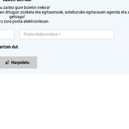
 zaitez gure buletin irekira!
txan ditugun zozketa eta egitasmoak, asteburuko egitarauen agenda eta 
gehiago!
ro zure posta elektronikoan.
artzen dut.
Harpidetu