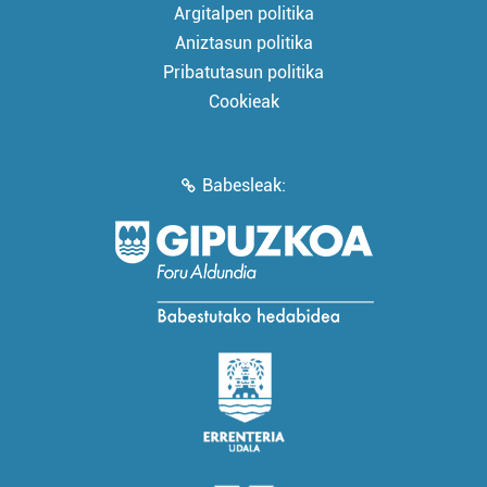
Argitalpen politika
Aniztasun politika
Pribatutasun politika
Cookieak
Babesleak: