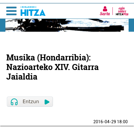
Sartu
Musika (Hondarribia):
Nazioarteko XIV. Gitarra
Jaialdia
2016-04-29 18:00