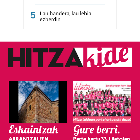
5
Lau bandera, lau lehia
ezberdin
Eskaintzak
Gure berri.
ARRANTZALEEN
Parte hartu 33. Lilatoian