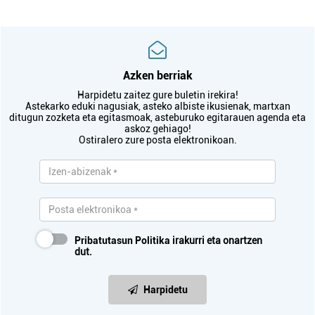
Azken berriak
Harpidetu zaitez gure buletin irekira!
Astekarko eduki nagusiak, asteko albiste ikusienak, martxan
ditugun zozketa eta egitasmoak, asteburuko egitarauen agenda eta
askoz gehiago!
Ostiralero zure posta elektronikoan.
Pribatutasun Politika
irakurri eta onartzen
dut.
Harpidetu