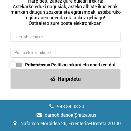
Harpidetu zaitez gure buletin irekira!
Astekarko eduki nagusiak, asteko albiste ikusienak,
martxan ditugun zozketa eta egitasmoak, asteburuko
egitarauen agenda eta askoz gehiago!
Ostiralero zure posta elektronikoan.
Pribatutasun Politika
irakurri eta onartzen dut.
Harpidetu
943 34 03 30
oarsobidasoa@hitza.eus
Nafarroa etorbidea 26, Errenteria-Orereta 20100