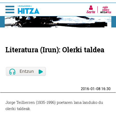
Sartu
Literatura (Irun): Olerki taldea
2016-01-08 16:30
Jorge Teillierren (1935-1996) poetaren lana landuko du
olerki taldeak.