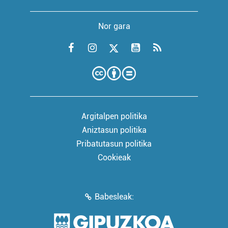
Nor gara
Argitalpen politika
Aniztasun politika
Pribatutasun politika
Cookieak
Babesleak: