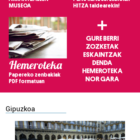
MUSEOA
HITZA taldearekin!
+
GURE BERRI
ZOZKETAK
ESKAINTZAK
Hemeroteka
DENDA
HEMEROTEKA
Papereko zenbakiak
NOR GARA
PDF formatuan
Gipuzkoa