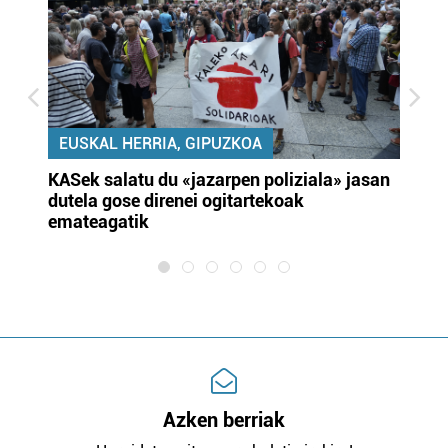
EUSKAL HERRIA, GIPUZKOA
KASek salatu du «jazarpen poliziala» jasan
Pa
dutela gose direnei ogitartekoak
da
emateagatik
«s
Azken berriak