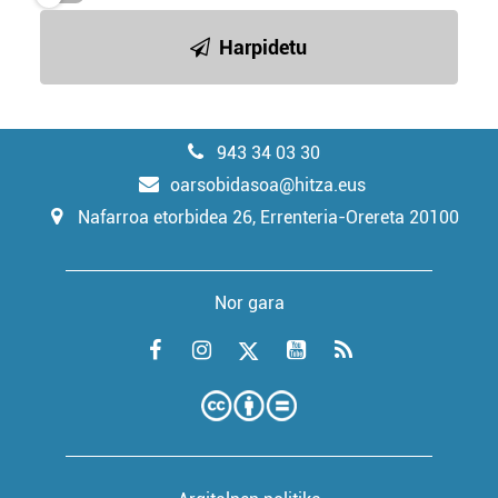
Harpidetu
943 34 03 30
oarsobidasoa@hitza.eus
Nafarroa etorbidea 26, Errenteria-Orereta 20100
Nor gara