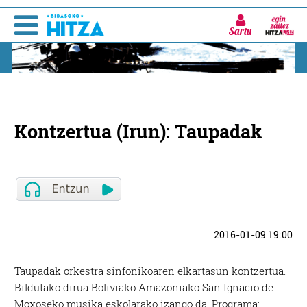
Sartu
Kontzertua (Irun): Taupadak
2016-01-09 19:00
Taupadak orkestra sinfonikoaren elkartasun kontzertua.
Bildutako dirua Boliviako Amazoniako San Ignacio de
Moxoseko musika eskolarako izango da. Programa: