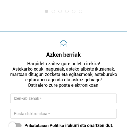
Azken berriak
Harpidetu zaitez gure buletin irekira!
Astekarko eduki nagusiak, asteko albiste ikusienak,
martxan ditugun zozketa eta egitasmoak, asteburuko
egitarauen agenda eta askoz gehiago!
Ostiralero zure posta elektronikoan.
Pribatutasun Politika
irakurri eta onartzen dut.