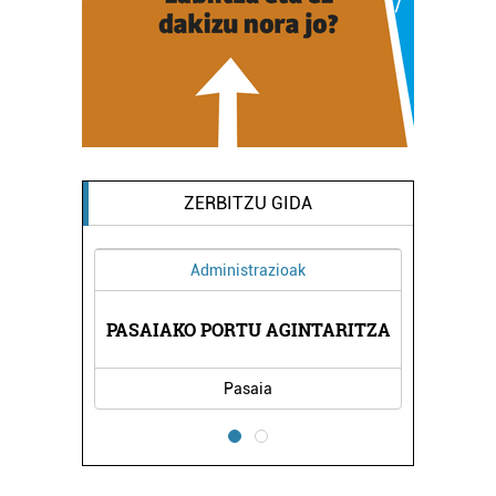
ZERBITZU GIDA
Administrazioak
UN
PASAIAKO PORTU AGINTARITZA
L
Pasaia