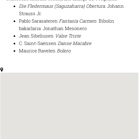
Die Fledermaus (Saguzaharra) Obertura.
Johann
Strauss Jr.
Pablo Sarasateren
Fantasía Carmen
. Bibolin
bakarlaria: Jonathan Mesonero
Jean Sibeliusen
Valse Triste
.
C. Saint-Saënsen
Danse Macabre
Maurice Ravelen
Bolero