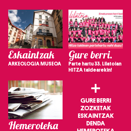
Eskaintzak
Gure berri.
ARKEOLOGIA MUSEOA
Parte hartu 33. Lilatoian
HITZA taldearekin!
+
GURE BERRI
ZOZKETAK
ESKAINTZAK
Hemeroteka
DENDA