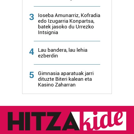
irakurri
3
Ioseba Amunarriz, Kofradia
edo Izugarria Konpartsa,
batek jasoko du Urrezko
Intsignia
4
Lau bandera, lau lehia
ezberdin
5
Gimnasia aparatuak jarri
dituzte Biteri kalean eta
Kasino Zaharran