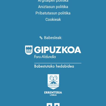
Argitalpen politika
Aniztasun politika
Pribatutasun politika
Cookieak
Babesleak: