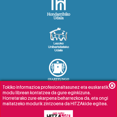
Tokiko informazioa profesionaltasunez eta euskaratik,
modu librean kontatzea da gure eginkizuna.
Horretarako zure ekarpena beharrezkoa da, eta ongi
maitatzeko modurik zintzoena da HITZAkide egitea.