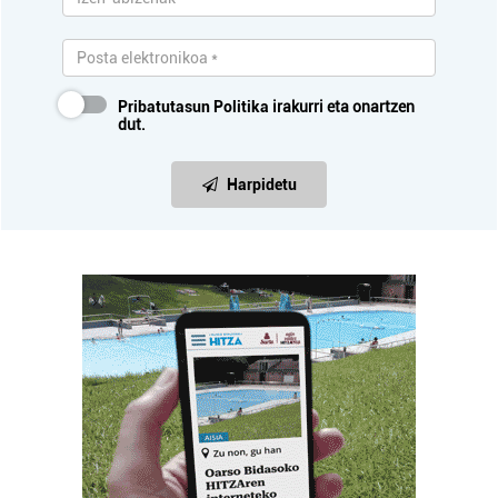
Pribatutasun Politika
irakurri eta onartzen
dut.
Harpidetu