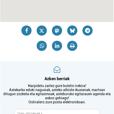
Azken berriak
Harpidetu zaitez gure buletin irekira!
Astekarko eduki nagusiak, asteko albiste ikusienak, martxan
ditugun zozketa eta egitasmoak, asteburuko egitarauen agenda eta
askoz gehiago!
Ostiralero zure posta elektronikoan.