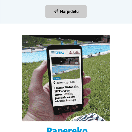
Harpidetu