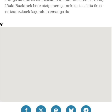
Iñaki Razkinek bere bizipenen gaineko solasaldia ikus-
entzunezkoek lagunduta emango du.