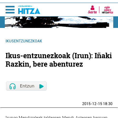
Sartu
IKUSENTZUNEZKOAK
Ikus-entzunezkoak (Irun): Iñaki
Razkin, bere abenturez
2015-12-15 18:30
Irungo Mendizaleak taldearen Mendi Astearen barruan,