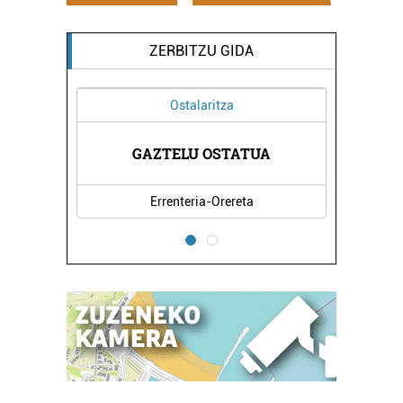
ZERBITZU GIDA
Ostalaritza
RETA
GAZTELU OSTATUA
LAB
Errenteria-Orereta