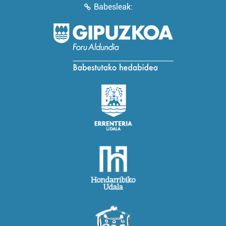
Babesleak: