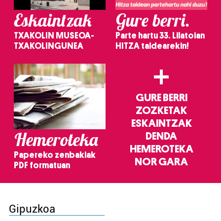
Eskaintzak
Gure berri.
TXAKOLIN MUSEOA-
Parte hartu 33. Lilatoian
TXAKOLINGUNEA
HITZA taldearekin!
+
GURE BERRI
ZOZKETAK
ESKAINTZAK
Hemeroteka
DENDA
HEMEROTEKA
Papereko zenbakiak
NOR GARA
PDF formatuan
Gipuzkoa