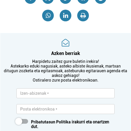
Azken berriak
Harpidetu zaitez gure buletin irekira!
Astekarko eduki nagusiak, asteko albiste ikusienak, martxan
ditugun zozketa eta egitasmoak, asteburuko egitarauen agenda eta
askoz gehiago!
Ostiralero zure posta elektronikoan.
Pribatutasun Politika
irakurri eta onartzen
dut.