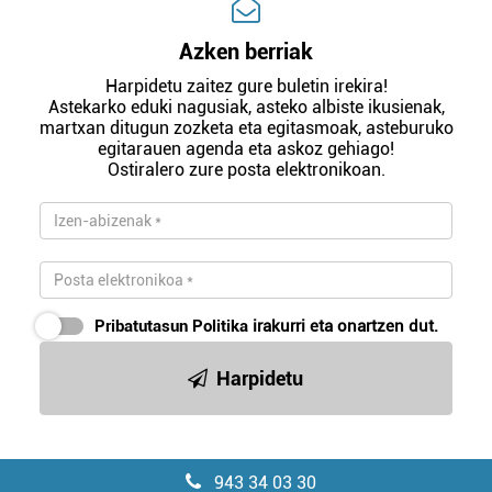
Azken berriak
Harpidetu zaitez gure buletin irekira!
Astekarko eduki nagusiak, asteko albiste ikusienak,
martxan ditugun zozketa eta egitasmoak, asteburuko
egitarauen agenda eta askoz gehiago!
Ostiralero zure posta elektronikoan.
Pribatutasun Politika
irakurri eta onartzen dut.
Harpidetu
943 34 03 30