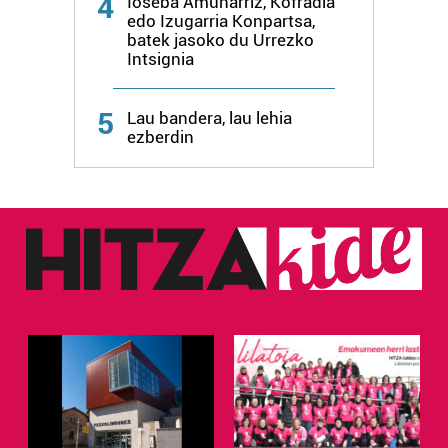
4
Ioseba Amunarriz, Kofradia
edo Izugarria Konpartsa,
batek jasoko du Urrezko
Intsignia
5
Lau bandera, lau lehia
ezberdin