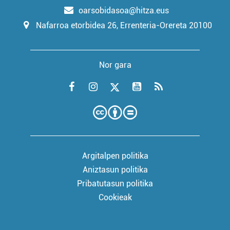
oarsobidasoa@hitza.eus
Nafarroa etorbidea 26, Errenteria-Orereta 20100
Nor gara
Argitalpen politika
Aniztasun politika
Pribatutasun politika
Cookieak