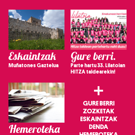
Eskaintzak
Gure berri.
Muñatones Gaztelua
Parte hartu 33. Lilatoian
HITZA taldearekin!
+
GURE BERRI
ZOZKETAK
ESKAINTZAK
Hemeroteka
DENDA
HEMEROTEKA