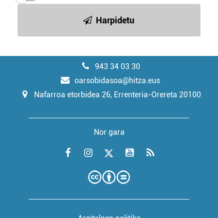
Harpidetu
943 34 03 30
oarsobidasoa@hitza.eus
Nafarroa etorbidea 26, Errenteria-Orereta 20100
Nor gara