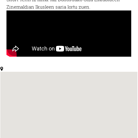
Zinemaldian Ikusleen saria lortu zuen.