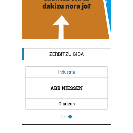
ZERBITZU GIDA
Industria
RITZA
ABB NIESSEN
ZUBI
Oiartzun