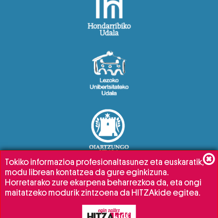
Tokiko informazioa profesionaltasunez eta euskaratik,
modu librean kontatzea da gure eginkizuna.
Horretarako zure ekarpena beharrezkoa da, eta ongi
maitatzeko modurik zintzoena da HITZAkide egitea.