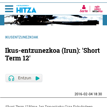
Sartu
IKUSENTZUNEZKOAK
Ikus-entzunezkoa (Irun): 'Short
Term 12'
2016-02-04 18:30
Short Term 12
filma. Iaz Donostiako Giza Eskubideen