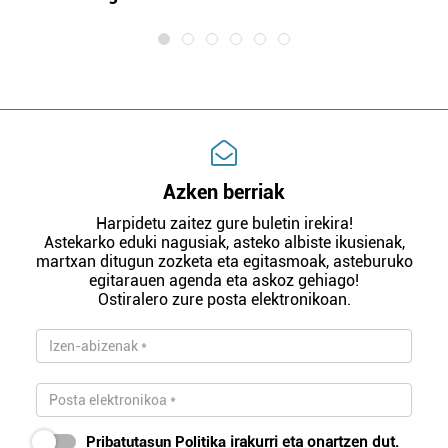
Azken berriak
Harpidetu zaitez gure buletin irekira!
Astekarko eduki nagusiak, asteko albiste ikusienak,
martxan ditugun zozketa eta egitasmoak, asteburuko
egitarauen agenda eta askoz gehiago!
Ostiralero zure posta elektronikoan.
Pribatutasun Politika
irakurri eta onartzen dut.