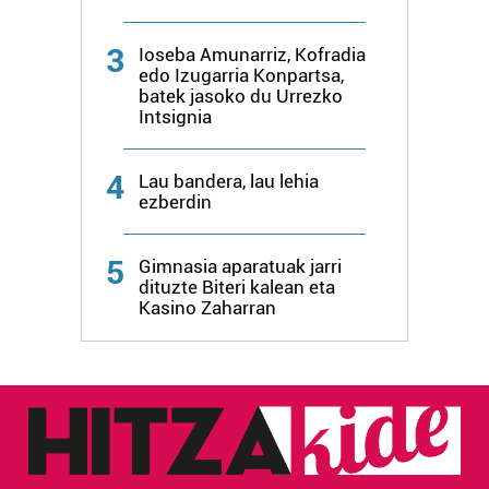
irakurri
3
Ioseba Amunarriz, Kofradia
edo Izugarria Konpartsa,
batek jasoko du Urrezko
Intsignia
4
Lau bandera, lau lehia
ezberdin
5
Gimnasia aparatuak jarri
dituzte Biteri kalean eta
Kasino Zaharran