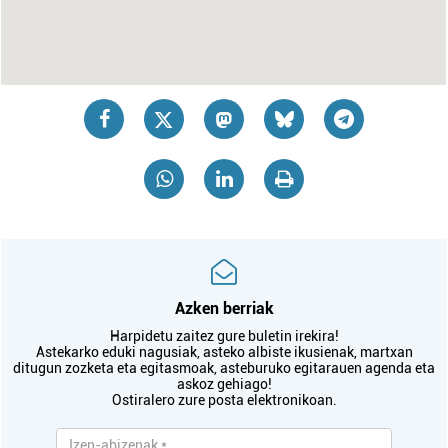
Azken berriak
Harpidetu zaitez gure buletin irekira!
Astekarko eduki nagusiak, asteko albiste ikusienak, martxan
ditugun zozketa eta egitasmoak, asteburuko egitarauen agenda eta
askoz gehiago!
Ostiralero zure posta elektronikoan.