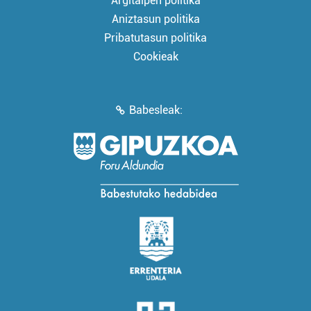
Argitalpen politika
Aniztasun politika
Pribatutasun politika
Cookieak
Babesleak: