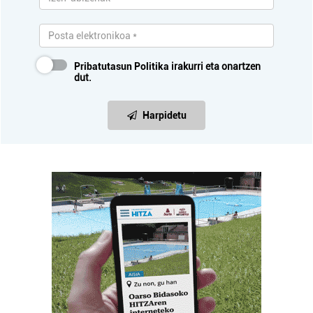
Pribatutasun Politika
irakurri eta onartzen
dut.
Harpidetu