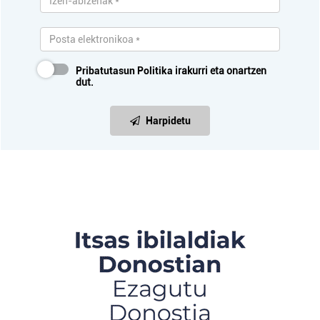
Pribatutasun Politika
irakurri eta onartzen
dut.
Harpidetu