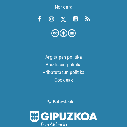
Nor gara
Argitalpen politika
Aniztasun politika
Pribatutasun politika
Cookieak
Babesleak: