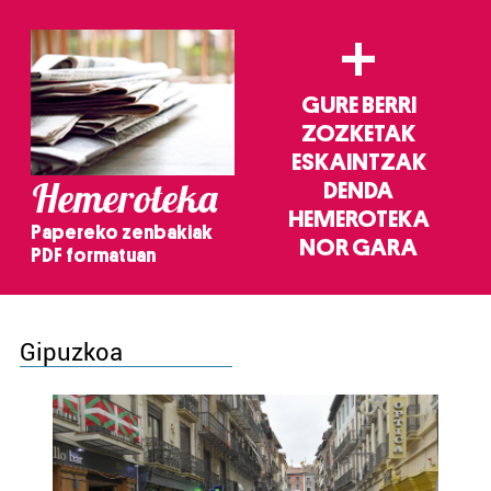
+
GURE BERRI
ZOZKETAK
ESKAINTZAK
Hemeroteka
DENDA
HEMEROTEKA
Papereko zenbakiak
NOR GARA
PDF formatuan
Gipuzkoa