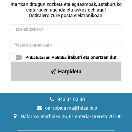
martxan ditugun zozketa eta egitasmoak, asteburuko
egitarauen agenda eta askoz gehiago!
Ostiralero zure posta elektronikoan.
Pribatutasun Politika
irakurri eta onartzen dut.
Harpidetu
943 34 03 30
oarsobidasoa@hitza.eus
Nafarroa etorbidea 26, Errenteria-Orereta 20100