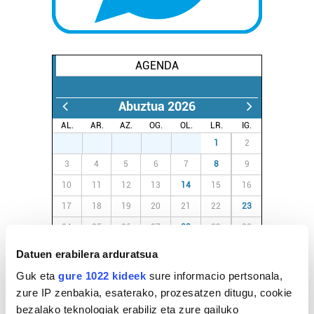
AGENDA
Abuztua 2026
AL.
AR.
AZ.
OG.
OL.
LR.
IG.
27
28
29
30
31
1
2
3
4
5
6
7
8
9
10
11
12
13
14
15
16
17
18
19
20
21
22
23
24
25
26
27
28
29
30
31
1
2
3
4
5
6
Datuen erabilera arduratsua
Guk eta
gure 1022 kideek
sure informacio pertsonala,
zure IP zenbakia, esaterako, prozesatzen ditugu, cookie
EGURALDIA
bezalako teknologiak erabiliz eta zure gailuko