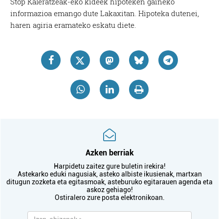
Stop Kaleratzeak-eko kideek hipoteken gaineko
informazioa emango dute Lakaxitan. Hipoteka dutenei,
haren agiria eramateko eskatu diete.
Azken berriak
Harpidetu zaitez gure buletin irekira!
Astekarko eduki nagusiak, asteko albiste ikusienak, martxan
ditugun zozketa eta egitasmoak, asteburuko egitarauen agenda eta
askoz gehiago!
Ostiralero zure posta elektronikoan.