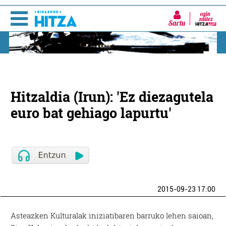
Sartu
Hitzaldia (Irun): 'Ez diezagutela
euro bat gehiago lapurtu'
2015-09-23 17:00
Asteazken Kulturalak iniziatibaren barruko lehen saioan,