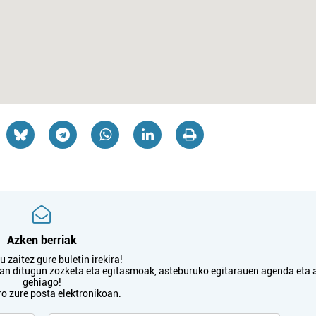
Azken berriak
 zaitez gure buletin irekira!
txan ditugun zozketa eta egitasmoak, asteburuko egitarauen agenda eta 
gehiago!
ro zure posta elektronikoan.