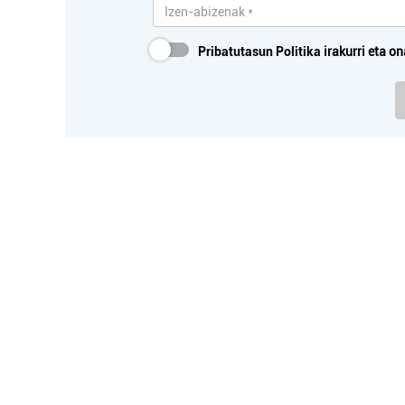
Pribatutasun Politika
irakurri eta on
PAS