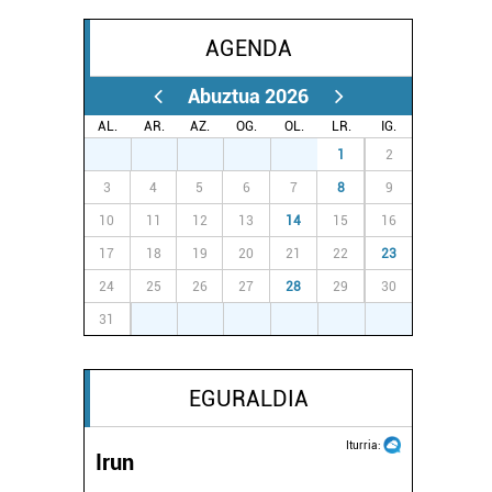
AGENDA
Abuztua 2026
AL.
AR.
AZ.
OG.
OL.
LR.
IG.
27
28
29
30
31
1
2
3
4
5
6
7
8
9
10
11
12
13
14
15
16
17
18
19
20
21
22
23
24
25
26
27
28
29
30
31
1
2
3
4
5
6
EGURALDIA
Iturria:
Irun