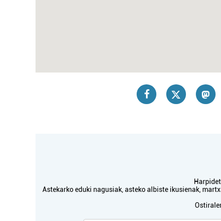
Harpidetu
Astekarko eduki nagusiak, asteko albiste ikusienak, mar
Ostirale