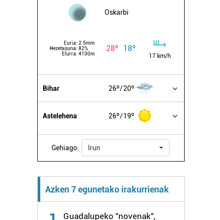
Oskarbi
Euria:
2.5mm
28º
18º
Hezetasuna:
82%
Elurra:
4100m
17 km/h
Bihar
26º
20º
Astelehena
26º
19º
Gehiago:
Irun
Azken 7 egunetako irakurrienak
1
Guadalupeko "novenak",