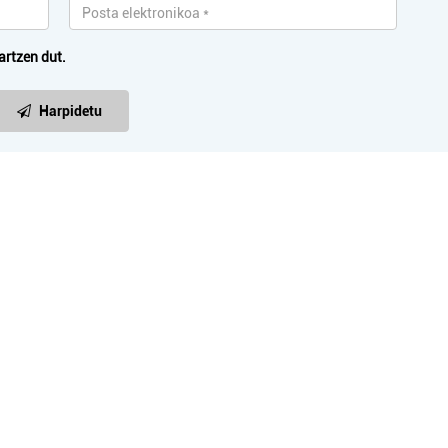
artzen dut.
Harpidetu
Euskaltegiak
Osasungintza
AIAKO TXIRRITA AEK
BEGI OPTIKA