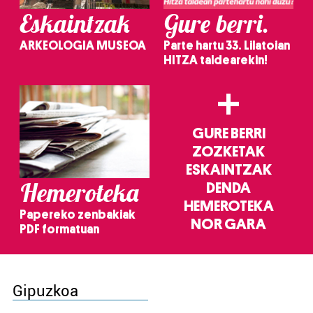
Eskaintzak
Gure berri.
ARKEOLOGIA MUSEOA
Parte hartu 33. Lilatoian
HITZA taldearekin!
+
GURE BERRI
ZOZKETAK
ESKAINTZAK
Hemeroteka
DENDA
HEMEROTEKA
Papereko zenbakiak
NOR GARA
PDF formatuan
Gipuzkoa