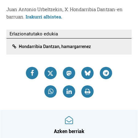
Juan Antonio Urbeltzekin, X. Hondarribia Dantzan-en
barruan.
Irakurri albistea.
Erlazionatutako edukia
Hondarribia Dantzan, hamargarrenez
Azken berriak