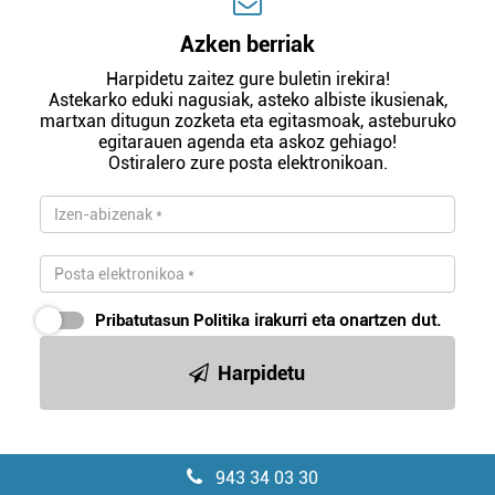
Azken berriak
Harpidetu zaitez gure buletin irekira!
Astekarko eduki nagusiak, asteko albiste ikusienak,
martxan ditugun zozketa eta egitasmoak, asteburuko
egitarauen agenda eta askoz gehiago!
Ostiralero zure posta elektronikoan.
Pribatutasun Politika
irakurri eta onartzen dut.
Harpidetu
943 34 03 30