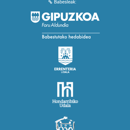
Babesleak: