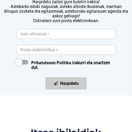
Harpidetu zaitez gure buletin irekira!
Astekarko eduki nagusiak, asteko albiste ikusienak, martxan
ditugun zozketa eta egitasmoak, asteburuko egitarauen agenda eta
askoz gehiago!
Ostiralero zure posta elektronikoan.
Pribatutasun Politika
irakurri eta onartzen
dut.
Harpidetu