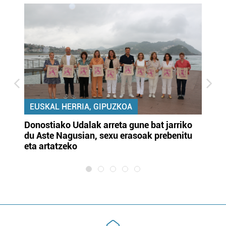
EUSKAL HERRIA, GIPUZKOA
Donostiako Udalak arreta gune bat jarriko
Ur
du Aste Nagusian, sexu erasoak prebenitu
es
eta artatzeko
lu