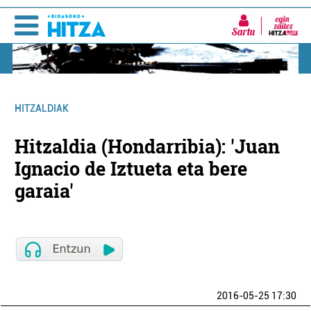
Sartu
HITZALDIAK
Hitzaldia (Hondarribia): 'Juan
Ignacio de Iztueta eta bere
garaia'
2016-05-25 17:30