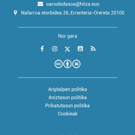
oarsobidasoa@hitza.eus
Nafarroa etorbidea 26, Errenteria-Orereta 20100
Nor gara
Argitalpen politika
Aniztasun politika
Pribatutasun politika
Cookieak